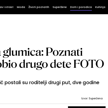
av i strast
Moda
Životi poznatih
Superžene
Dom i porodica
Kuhinja
a glumica: Poznati
obio drugo dete FOTO
postali su roditelji drugi put, dve godine
.
Izvor: Superžena