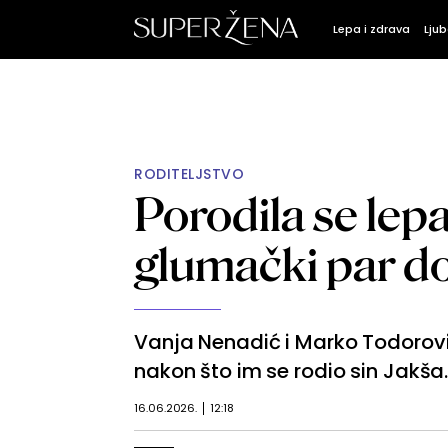
Lepa i zdrava
Ljub
RODITELJSTVO
Porodila se lep
glumački par d
Vanja Nenadić i Marko Todorović 
nakon što im se rodio sin Jakša
16.06.2026.
12:18