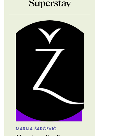
Superstav
MARIJA ŠARČEVIĆ