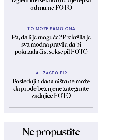
izgledom: Neki kažu da je lepša
od mame FOTO
TO MOŽE SAMO ONA
Pa, da li je moguće? Prekršila je
sva modna pravila da bi
pokazala čist seksepil FOTO
A I ZAŠTO BI?
Poslednjih dana ništa ne može
da prođe bez njene zategnute
zadnjice FOTO
Ne propustite