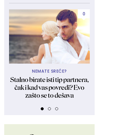
0
NEMATE SREĆE?
A TU JE 
Stalno birate isti tip partnera,
Bila i ostala 
čak i kad vas povredi? Evo
Kraljica obl
zašto se to dešava
fotkama zagol
FOT