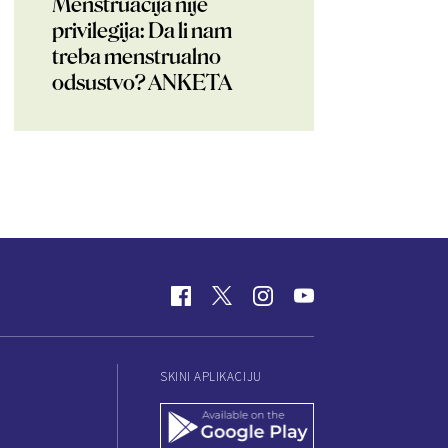
Menstruacija nije
privilegija: Da li nam
treba menstrualno
odsustvo? ANKETA
SKINI APLIKACIJU