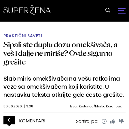
PRAKTIČNI SAVETI
Sipali ste duplu dozu omekšivača, a
veš i dalje ne miriše? Ovde sigurno
grešite
Slab miris omekšivača na vešu retko ima
veze sa omekšivačem koji koristite. U
nastavku teksta otkrijte gde često grešite.
30.06.2026.
9:08
Izvor: Krstarica/Marko Karanović
0
KOMENTARI
Sortiraj po: