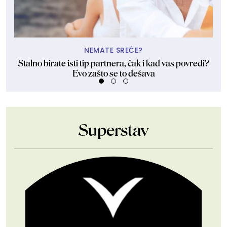
NEMATE SREĆE?
Stalno birate isti tip partnera, čak i kad vas povredi?
Evo zašto se to dešava
Superstav