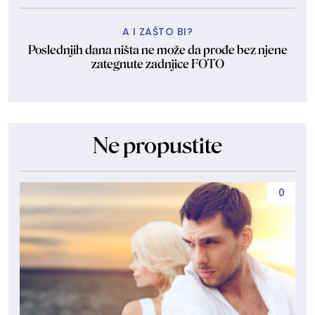
A I ZAŠTO BI?
Poslednjih dana ništa ne može da prođe bez njene
zategnute zadnjice FOTO
Ne propustite
0