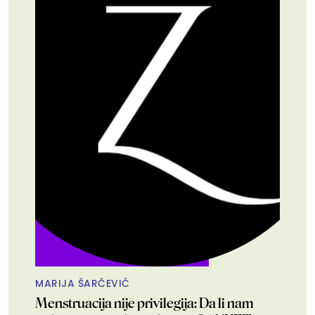
MARIJA ŠARČEVIĆ
Menstruacija nije privilegija: Da li nam