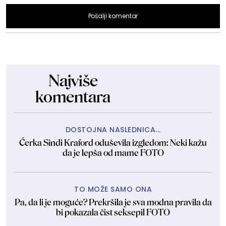
Pošalji komentar
Najviše
komentara
DOSTOJNA NASLEDNICA...
Ćerka Sindi Kraford oduševila izgledom: Neki kažu
da je lepša od mame FOTO
TO MOŽE SAMO ONA
Pa, da li je moguće? Prekršila je sva modna pravila da
bi pokazala čist seksepil FOTO