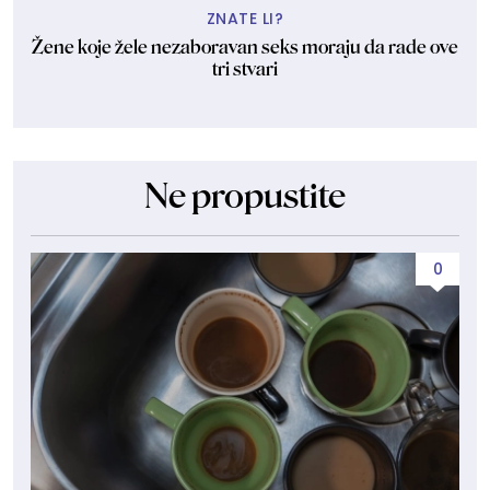
ZNATE LI?
Žene koje žele nezaboravan seks moraju da rade ove
tri stvari
Ne propustite
0