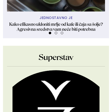
JEDNOSTAVNO JE
Kako efikasno ukloniti mrlje od kafe ili čaja sa šolje?
O
Agresivna sredstva vam neće biti potrebna
Superstav