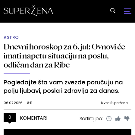
ASTRO
Dnevni horoskop za 6. jul: Ovnovi će
imati napetu situaciju na poslu,
odličan dan za Ribe
Pogledajte šta vam zvezde poručuju na
polju ljubavi, posla i zdravlja za danas.
06.07.2026.
8:11
Izvor: Superžena
0
KOMENTARI
Sortiraj po: