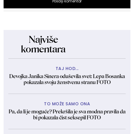
Pošalji komentar
Najviše
komentara
TAJ HOD...
Devojka Janika Sinera oduševila svet: Lepa Bosanka
pokazala svoju ženstvenu stranu FOTO
TO MOŽE SAMO ONA
Pa, da li je moguće? Prekršila je sva modna pravila da
bi pokazala čist seksepil FOTO