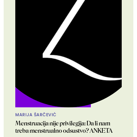
MARIJA ŠARČEVIĆ
Menstruacija nije privilegija: Da li nam
treba menstrualno odsustvo? ANKETA