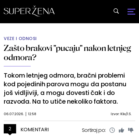
VEZE I ODNOSI
Zašto brakovi "pucaju" nakon letnjeg
odmora?
Tokom letnjeg odmora, bračni problemi
kod pojedinih parova mogu da postanu
još vidljiviji, a mogu dovesti čak i do
razvoda. Na to utiče nekoliko faktora.
06.07.2026.
12:58
Izvor: Klix/I.S.
2
KOMENTARI
Sortiraj po: