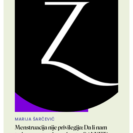
MARIJA ŠARČEVIĆ
Menstruacija nije privilegija: Da li nam