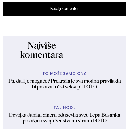
Pošalji komentar
Najviše
komentara
TO MOŽE SAMO ONA
Pa, da li je moguće? Prekršila je sva modna pravila da
bi pokazala čist seksepil FOTO
TAJ HOD...
Devojka Janika Sinera oduševila svet: Lepa Bosanka
pokazala svoju ženstvenu stranu FOTO