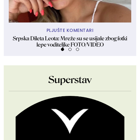
PLJUŠTE KOMENTARI
Srpska Dileta Leota: Mreže su se usijale zbog fotki
Sk
lepe voditeljke FOTO/VIDEO
Superstav