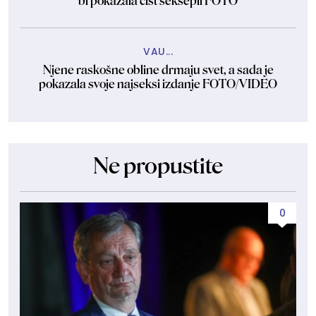
bi pokazala čist seksepil FOTO
VAU...
Njene raskošne obline drmaju svet, a sada je
pokazala svoje najseksi izdanje FOTO/VIDEO
Ne propustite
0