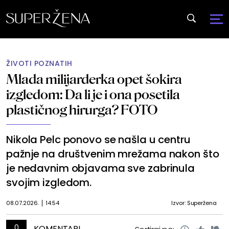
ŽIVOTI POZNATIH
Mlada milijarderka opet šokira
izgledom: Da li je i ona posetila
plastičnog hirurga? FOTO
Nikola Pelc ponovo se našla u centru
pažnje na društvenim mrežama nakon što
je nedavnim objavama sve zabrinula
svojim izgledom.
08.07.2026.
14:54
Izvor: Superžena
0
KOMENTARI