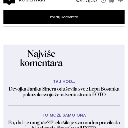
Sortiraj po:
Pošalji komentar
Najviše
komentara
TAJ HOD...
Devojka Janika Sinera oduševila svet: Lepa Bosanka
pokazala svoju ženstvenu stranu FOTO
TO MOŽE SAMO ONA
Pa, da li je moguće? Prekršila je sva modna pravila da