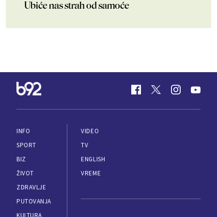
Ubiće nas strah od samoće
INFO
VIDEO
SPORT
TV
BIZ
ENGLISH
ŽIVOT
VREME
ZDRAVLJE
PUTOVANJA
KULTURA