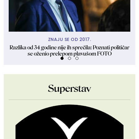
ZNAJU SE OD 2017.
Razlika od 34 godine nije ih sprečila: Poznati političar
Dan
se oženio prelepom plavušom FOTO
Superstav