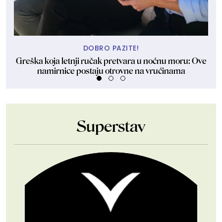
DOBRO PAZITE!
Greška koja letnji ručak pretvara u noćnu moru: Ove
Š
namirnice postaju otrovne na vrućinama
Superstav