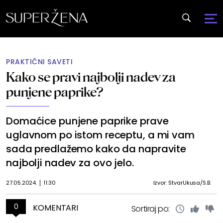
PRAKTIČNI SAVETI
Kako se pravi najbolji nadev za
punjene paprike?
Domaćice punjene paprike prave
uglavnom po istom receptu, a mi vam
sada predlažemo kako da napravite
najbolji nadev za ovo jelo.
27.05.2024.
11:30
Izvor: StvarUkusa/S.B.
0
KOMENTARI
Sortiraj po: