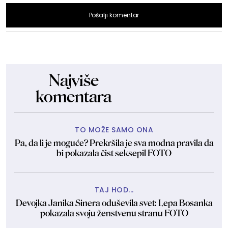
Pošalji komentar
Najviše
komentara
TO MOŽE SAMO ONA
Pa, da li je moguće? Prekršila je sva modna pravila da
bi pokazala čist seksepil FOTO
TAJ HOD...
Devojka Janika Sinera oduševila svet: Lepa Bosanka
pokazala svoju ženstvenu stranu FOTO