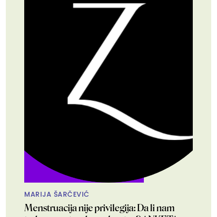
MARIJA ŠARČEVIĆ
Menstruacija nije privilegija: Da li nam