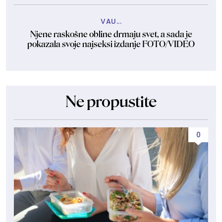
VAU...
Njene raskošne obline drmaju svet, a sada je
pokazala svoje najseksi izdanje FOTO/VIDEO
Ne propustite
0