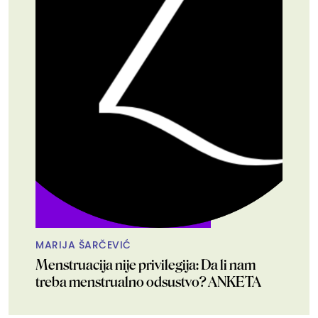
MARIJA ŠARČEVIĆ
Menstruacija nije privilegija: Da li nam
treba menstrualno odsustvo? ANKETA