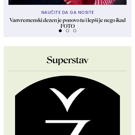
NAUČITE DA GA NOSITE
Vanvremenski dezen je ponovo tu i lepši je nego ikad
Ant
FOTO
Superstav