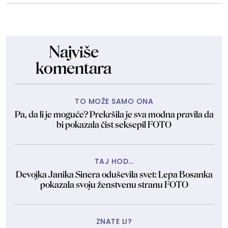
Najviše
komentara
TO MOŽE SAMO ONA
Pa, da li je moguće? Prekršila je sva modna pravila da
bi pokazala čist seksepil FOTO
TAJ HOD...
Devojka Janika Sinera oduševila svet: Lepa Bosanka
pokazala svoju ženstvenu stranu FOTO
ZNATE LI?