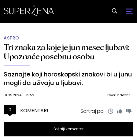
ASTRO
Tri znaka za koje je jun mesec ljubavi:
Upoznaće posebnu osobu
Saznajte koji horoskopski znakovi bi u junu
mogli da uživaju u ljubavi.
31.05.2024.
15:52
Izvor: Index.hr
0
KOMENTARI
Sortiraj po:
Pošalji komentar