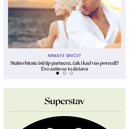
NEMATE SREĆE?
Stalno birate isti tip partnera, čak i kad vas povredi?
Evo zašto se to dešava
Superstav