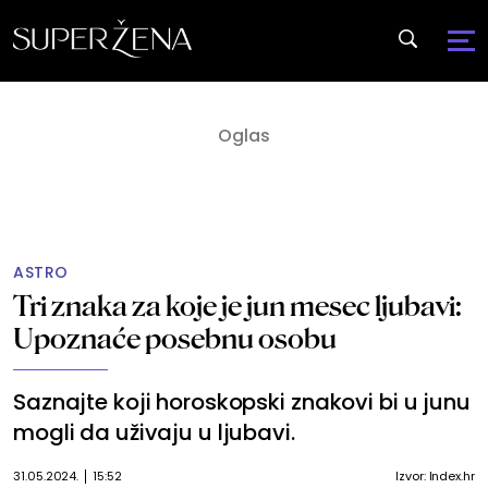
ASTRO
Tri znaka za koje je jun mesec ljubavi:
Upoznaće posebnu osobu
Saznajte koji horoskopski znakovi bi u junu
mogli da uživaju u ljubavi.
31.05.2024.
15:52
Izvor: Index.hr