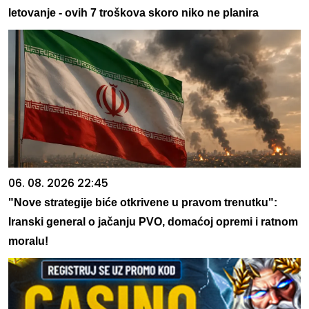
letovanje - ovih 7 troškova skoro niko ne planira
06. 08. 2026 22:45
"Nove strategije biće otkrivene u pravom trenutku":
Iranski general o jačanju PVO, domaćoj opremi i ratnom
moralu!