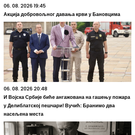
06. 08. 2026 19:45
Акција добровољног давања крви у Бановцима
06. 08. 2026 20:48
И Војска Србије биће ангажована на гашењу пожара
у Делиблатској пешчари! Вучић: Бранимо два
насељена места