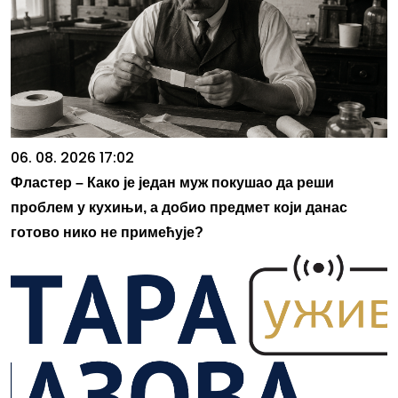
06. 08. 2026 17:02
Фластер – Како је један муж покушао да реши
проблем у кухињи, а добио предмет који данас
готово нико не примећује?