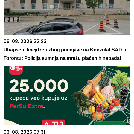
06. 08. 2026 22:23
Uhapšeni tinejdžeri zbog pucnjave na Konzulat SAD u
Torontu: Policija sumnja na mrežu plaćenih napada!
03. 08. 2026 07:31