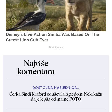
Disney’s Live-Action Simba Was Based On The
Cutest Lion Cub Ever
Brainberries
Najviše
komentara
DOSTOJNA NASLEDNICA...
Ćerka Sindi Kraford oduševila izgledom: Neki kažu
da je lepša od mame FOTO