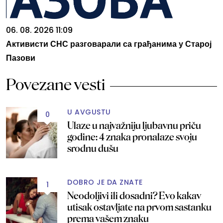
06. 08. 2026 11:09
Активисти СНС разговарали са грађанима у Старој
Пазови
Povezane vesti
U AVGUSTU
0
Ulaze u najvažniju ljubavnu priču
godine: 4 znaka pronalaze svoju
srodnu dušu
DOBRO JE DA ZNATE
1
Neodoljivi ili dosadni? Evo kakav
utisak ostavljate na prvom sastanku
prema vašem znaku