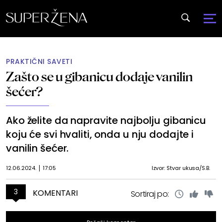
PRAKTIČNI SAVETI
Zašto se u gibanicu dodaje vanilin
šećer?
Ako želite da napravite najbolju gibanicu
koju će svi hvaliti, onda u nju dodajte i
vanilin šećer.
12.06.2024.
17:05
Izvor: Stvar ukusa/S.B.
3
KOMENTARI
Sortiraj po: