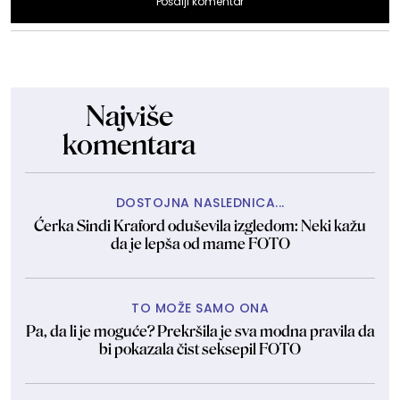
Pošalji komentar
Najviše
komentara
DOSTOJNA NASLEDNICA...
Ćerka Sindi Kraford oduševila izgledom: Neki kažu
da je lepša od mame FOTO
TO MOŽE SAMO ONA
Pa, da li je moguće? Prekršila je sva modna pravila da
bi pokazala čist seksepil FOTO