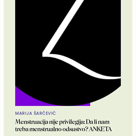
MARIJA ŠARČEVIĆ
Menstruacija nije privilegija: Da li nam
treba menstrualno odsustvo? ANKETA