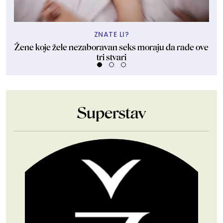
ZNATE LI?
Žene koje žele nezaboravan seks moraju da rade ove
"U
tri stvari
Superstav