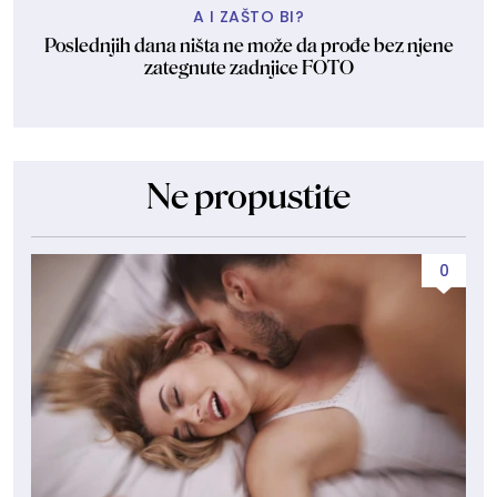
A I ZAŠTO BI?
Poslednjih dana ništa ne može da prođe bez njene
zategnute zadnjice FOTO
Ne propustite
0