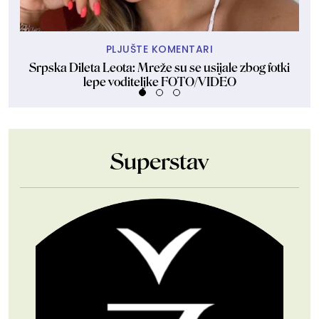
PLJUŠTE KOMENTARI
Srpska Dileta Leota: Mreže su se usijale zbog fotki
lepe voditeljke FOTO/VIDEO
Superstav