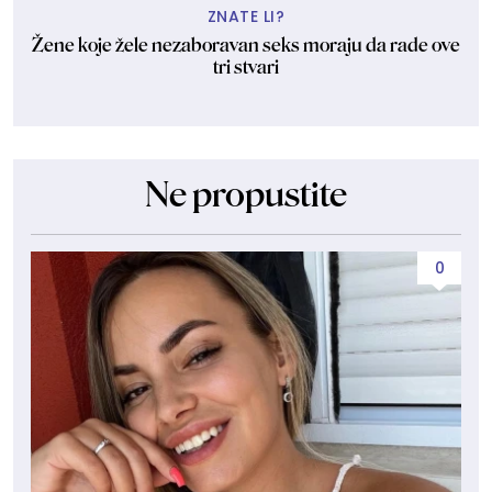
ZNATE LI?
Žene koje žele nezaboravan seks moraju da rade ove
tri stvari
Ne propustite
0