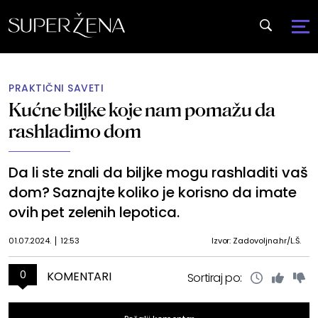
PRAKTIČNI SAVETI
Kućne biljke koje nam pomažu da
rashladimo dom
Da li ste znali da biljke mogu rashladiti vaš
dom? Saznajte koliko je korisno da imate
ovih pet zelenih lepotica.
01.07.2024.
12:53
Izvor: Zadovoljna.hr/L.Š.
0
KOMENTARI
Sortiraj po: