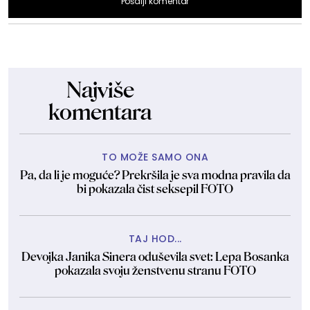
Pošalji komentar
Najviše
komentara
TO MOŽE SAMO ONA
Pa, da li je moguće? Prekršila je sva modna pravila da
bi pokazala čist seksepil FOTO
TAJ HOD...
Devojka Janika Sinera oduševila svet: Lepa Bosanka
pokazala svoju ženstvenu stranu FOTO