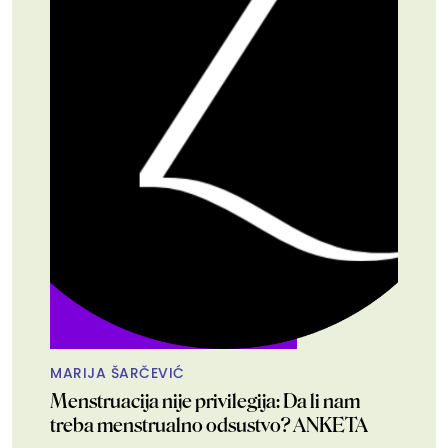
MARIJA ŠARČEVIĆ
Menstruacija nije privilegija: Da li nam
treba menstrualno odsustvo? ANKETA