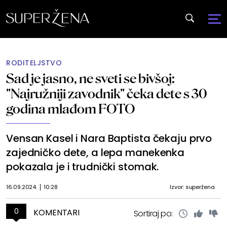
RODITELJSTVO
Sad je jasno, ne sveti se bivšoj:
"Najružniji zavodnik" čeka dete s 30
godina mlađom FOTO
Vensan Kasel i Nara Baptista čekaju prvo
zajedničko dete, a lepa manekenka
pokazala je i trudnički stomak.
16.09.2024.
10:28
Izvor: superžena
0
KOMENTARI
Sortiraj po: