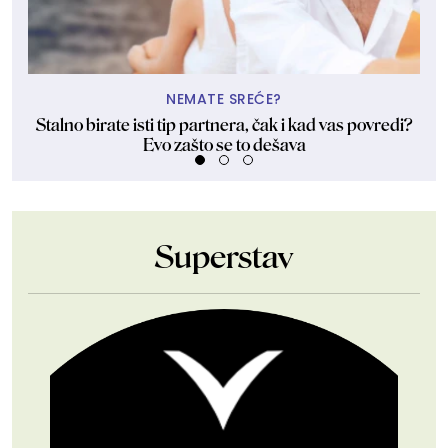
NEMATE SREĆE?
Stalno birate isti tip partnera, čak i kad vas povredi?
Evo zašto se to dešava
Superstav