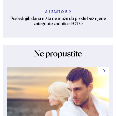
A I ZAŠTO BI?
Poslednjih dana ništa ne može da prođe bez njene
zategnute zadnjice FOTO
Ne propustite
0