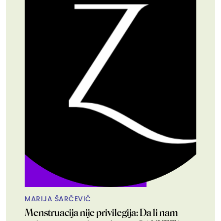
MARIJA ŠARČEVIĆ
Menstruacija nije privilegija: Da li nam