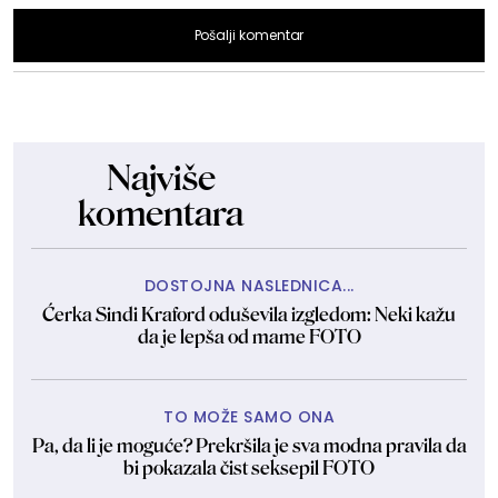
Pošalji komentar
Najviše
komentara
DOSTOJNA NASLEDNICA...
Ćerka Sindi Kraford oduševila izgledom: Neki kažu
da je lepša od mame FOTO
TO MOŽE SAMO ONA
Pa, da li je moguće? Prekršila je sva modna pravila da
bi pokazala čist seksepil FOTO