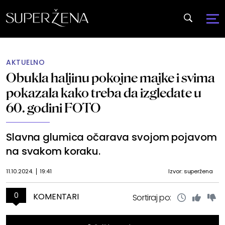
AKTUELNO
Obukla haljinu pokojne majke i svima
pokazala kako treba da izgledate u
60. godini FOTO
Slavna glumica očarava svojom pojavom
na svakom koraku.
11.10.2024.
19:41
Izvor: superžena
0
KOMENTARI
Sortiraj po: