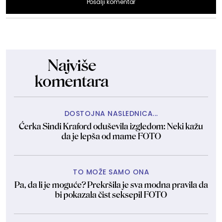
Pošalji komentar
Najviše
komentara
DOSTOJNA NASLEDNICA...
Ćerka Sindi Kraford oduševila izgledom: Neki kažu
da je lepša od mame FOTO
TO MOŽE SAMO ONA
Pa, da li je moguće? Prekršila je sva modna pravila da
bi pokazala čist seksepil FOTO