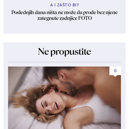
A I ZAŠTO BI?
Poslednjih dana ništa ne može da prođe bez njene
zategnute zadnjice FOTO
Ne propustite
0