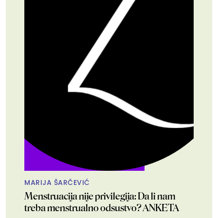
MARIJA ŠARČEVIĆ
Menstruacija nije privilegija: Da li nam
treba menstrualno odsustvo? ANKETA