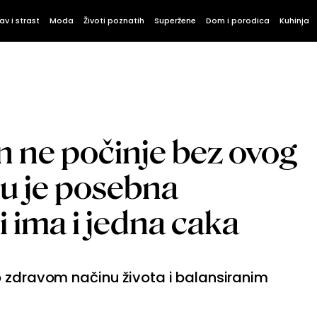
av i strast
Moda
Životi poznatih
Superžene
Dom i porodica
Kuhinja
n ne počinje bez ovog
mu je posebna
i ima i jedna caka
o zdravom načinu života i balansiranim