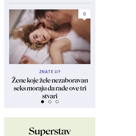
0
ZNATE LI?
UBIJA KAKO
Žene koje žele nezaboravan
Obukla nikad kr
seks moraju da rade ove tri
fanovima pokaza
stvari
Ljudi su ostali 
Superstav