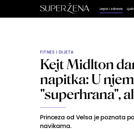
Lepa i zdrava
Ljub
FITNES I DIJETA
Kejt Midlton da
napitka: U nje
"superhrana", al
Princeza od Velsa je poznata p
navikama.