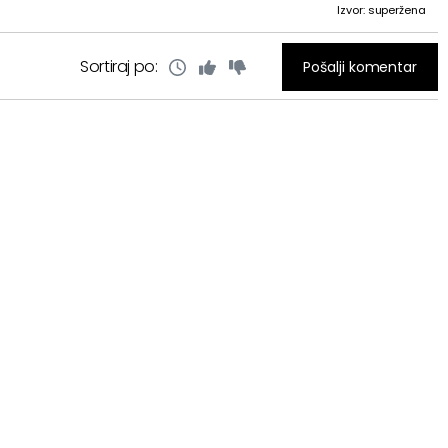
Izvor: superžena
Sortiraj po:
Pošalji komentar