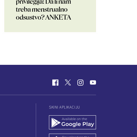
privilegija: Da li nam
treba menstrualno
odsustvo? ANKETA
SKINI APLIKACIJU