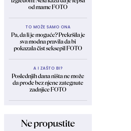
izgledom: Neki kažu da je lepša
od mame FOTO
TO MOŽE SAMO ONA
Pa, da li je moguće? Prekršila je
sva modna pravila da bi
pokazala čist seksepil FOTO
A I ZAŠTO BI?
Poslednjih dana ništa ne može
da prođe bez njene zategnute
zadnjice FOTO
Ne propustite