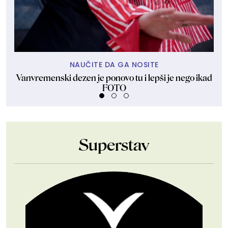
NAUČITE DA GA NOSITE
Vanvremenski dezen je ponovo tu i lepši je nego ikad
Ant
FOTO
Superstav