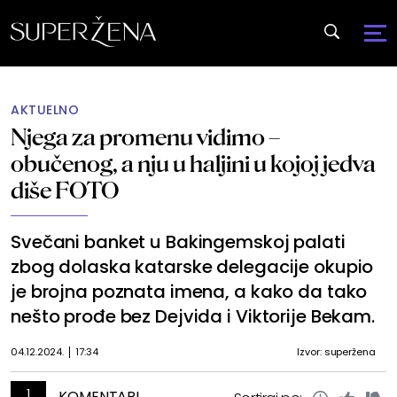
AKTUELNO
Njega za promenu vidimo –
obučenog, a nju u haljini u kojoj jedva
diše FOTO
Svečani banket u Bakingemskoj palati
zbog dolaska katarske delegacije okupio
je brojna poznata imena, a kako da tako
nešto prođe bez Dejvida i Viktorije Bekam.
04.12.2024.
17:34
Izvor: superžena
1
KOMENTARI