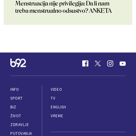
Menstruacija nije privilegija: Da li nam
treba menstrualno odsustvo? ANKETA
INFO
VIDEO
SPORT
TV
BIZ
ENGLISH
ŽIVOT
VREME
ZDRAVLJE
PUTOVANJA