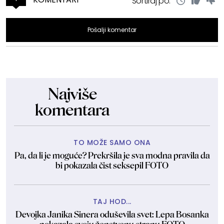
Sortiraj po:
Pošalji komentar
Najviše
komentara
TO MOŽE SAMO ONA
Pa, da li je moguće? Prekršila je sva modna pravila da
bi pokazala čist seksepil FOTO
TAJ HOD...
Devojka Janika Sinera oduševila svet: Lepa Bosanka