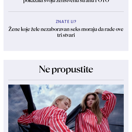
pokazala svoju ženstvenu stranu FOTO
ZNATE LI?
Žene koje žele nezaboravan seks moraju da rade ove
tri stvari
Ne propustite