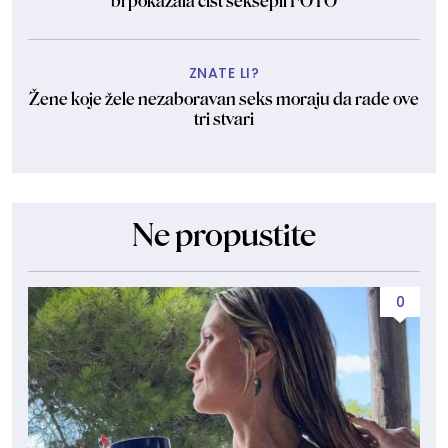
bi pokazala čist seksepil FOTO
ZNATE LI?
Žene koje žele nezaboravan seks moraju da rade ove
tri stvari
Ne propustite
0