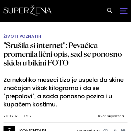
ŽIVOTI POZNATIH
"Srušila si internet": Pevačica
promenila lični opis, sad se ponosno
skida u bikini FOTO
Za nekoliko meseci Lizo je uspela da skine
značajan višak kilograma i da se
"prepolovi", a sada ponosno pozira i u
kupaćem kostimu.
21.01.2025.
17:32
Izvor: superžena
7
KOMENTARI