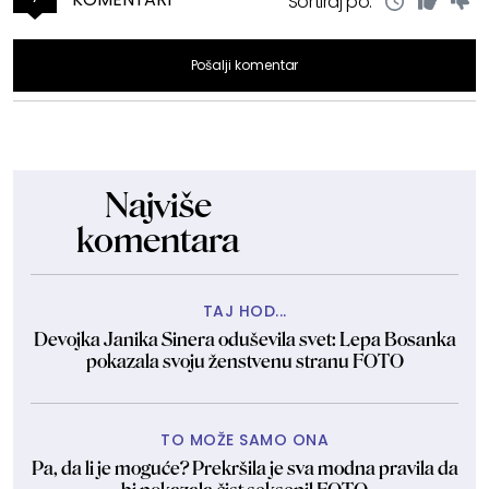
Sortiraj po:
Pošalji komentar
Najviše
komentara
TAJ HOD...
Devojka Janika Sinera oduševila svet: Lepa Bosanka
pokazala svoju ženstvenu stranu FOTO
TO MOŽE SAMO ONA
Pa, da li je moguće? Prekršila je sva modna pravila da