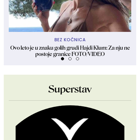
BEZ KOČNICA
Ovo leto je u znaku golih grudi Hajdi Klum: Za nju ne
Dže
postoje granice FOTO/VIDEO
Superstav