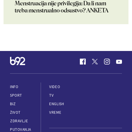
Menstruacija nije privilegija: Da li nam
treba menstrualno odsustvo? ANKETA
INFO
VIDEO
SPORT
TV
BIZ
ENGLISH
ŽIVOT
VREME
ZDRAVLJE
PUTOVANJA