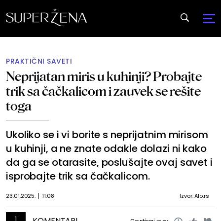
PRAKTIČNI SAVETI
Neprijatan miris u kuhinji? Probajte
trik sa čačkalicom i zauvek se rešite
toga
Ukoliko se i vi borite s neprijatnim mirisom
u kuhinji, a ne znate odakle dolazi ni kako
da ga se otarasite, poslušajte ovaj savet i
isprobajte trik sa čačkalicom.
23.01.2025.
11:08
Izvor: Alo.rs
1
KOMENTARI