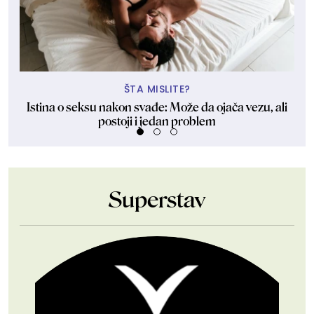
ŠTA MISLITE?
Istina o seksu nakon svađe: Može da ojača vezu, ali
postoji i jedan problem
Superstav