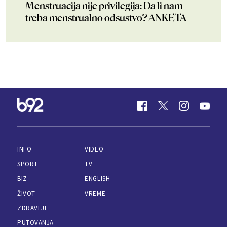
Menstruacija nije privilegija: Da li nam
treba menstrualno odsustvo? ANKETA
INFO
VIDEO
SPORT
TV
BIZ
ENGLISH
ŽIVOT
VREME
ZDRAVLJE
PUTOVANJA