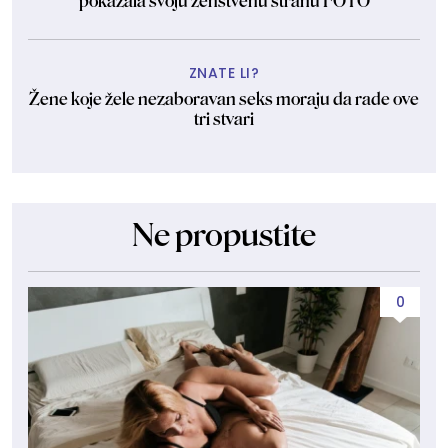
pokazala svoju ženstvenu stranu FOTO
ZNATE LI?
Žene koje žele nezaboravan seks moraju da rade ove
tri stvari
Ne propustite
0