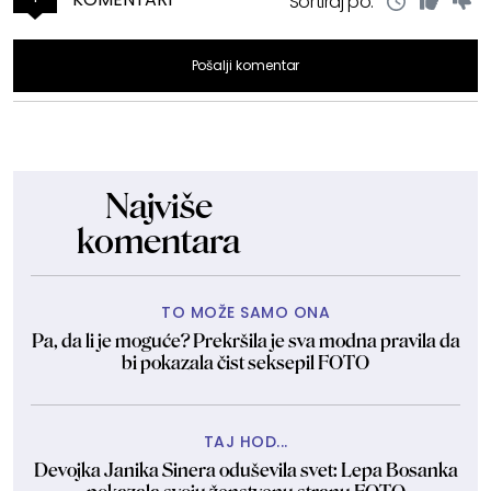
Sortiraj po:
Pošalji komentar
Najviše
komentara
TO MOŽE SAMO ONA
Pa, da li je moguće? Prekršila je sva modna pravila da
bi pokazala čist seksepil FOTO
TAJ HOD...
Devojka Janika Sinera oduševila svet: Lepa Bosanka