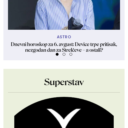
ASTRO
Dnevni horoskop za 6. avgust: Device trpe pritisak,
Sa
nezgodan dan za Strelčeve – a ostali?
Superstav