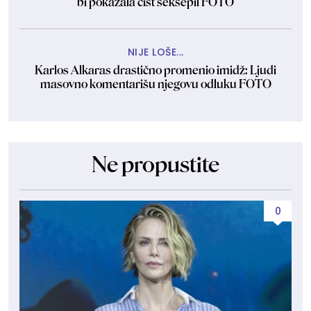
bi pokazala čist seksepil FOTO
NIJE LOŠE...
Karlos Alkaras drastično promenio imidž: Ljudi
masovno komentarišu njegovu odluku FOTO
Ne propustite
0