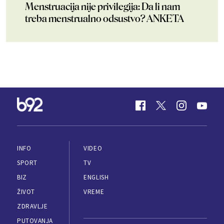
Menstruacija nije privilegija: Da li nam
treba menstrualno odsustvo? ANKETA
INFO
VIDEO
SPORT
TV
BIZ
ENGLISH
ŽIVOT
VREME
ZDRAVLJE
PUTOVANJA