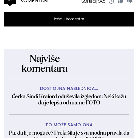
KOMENTARI
Sortiraj po:
Pošalji komentar
Najviše
komentara
DOSTOJNA NASLEDNICA...
Ćerka Sindi Kraford oduševila izgledom: Neki kažu
da je lepša od mame FOTO
TO MOŽE SAMO ONA
Pa, da li je moguće? Prekršila je sva modna pravila da