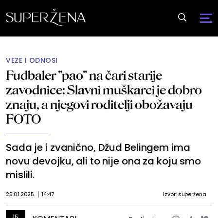
VEZE I ODNOSI
Fudbaler "pao" na čari starije
zavodnice: Slavni muškarci je dobro
znaju, a njegovi roditelji obožavaju
FOTO
Sada je i zvanično, Džud Belingem ima
novu devojku, ali to nije ona za koju smo
mislili.
25.01.2025.
14:47
Izvor: superžena
15