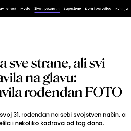
av i strast
Moda
Životi poznatih
Superžene
Dom i porodica
Kuhinja
 sve strane, ali svi
avila na glavu:
avila rođendan FOTO
svoj 31. rođendan na sebi svojstven način, a
ila i nekoliko kadrova od tog dana.