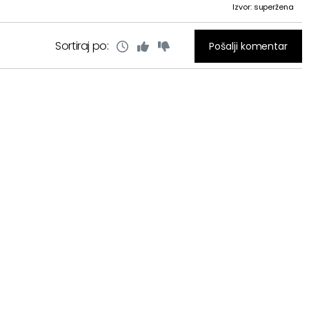
Izvor: superžena
Sortiraj po:
Pošalji komentar