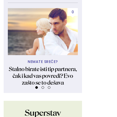
0
NEMATE SREĆE?
UBIJA KAKO
Stalno birate isti tip partnera,
Obukla nikad kr
čak i kad vas povredi? Evo
fanovima pokaza
zašto se to dešava
Ljudi su ostali 
Superstav