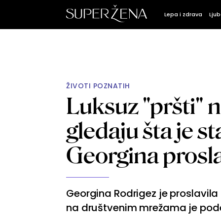
Lepa i zdrava
Ljub
ŽIVOTI POZNATIH
Luksuz "pršti" na
gledaju šta je st
Georgina prosl
Georgina Rodrigez je proslavila 
na društvenim mrežama je podel