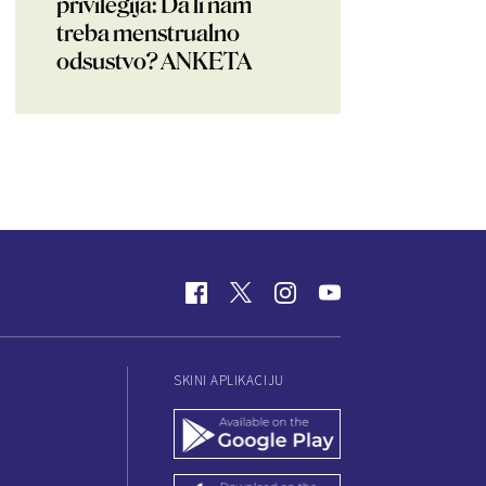
privilegija: Da li nam
treba menstrualno
odsustvo? ANKETA
SKINI APLIKACIJU