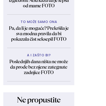
izgledom: Neki kažu da je lepša
od mame FOTO
TO MOŽE SAMO ONA
Pa, da li je moguće? Prekršila je
sva modna pravila da bi
pokazala čist seksepil FOTO
A I ZAŠTO BI?
Poslednjih dana ništa ne može
da prođe bez njene zategnute
zadnjice FOTO
Ne propustite