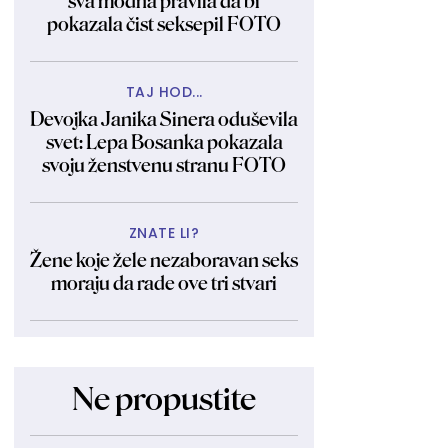
sva modna pravila da bi
pokazala čist seksepil FOTO
TAJ HOD...
Devojka Janika Sinera oduševila
svet: Lepa Bosanka pokazala
svoju ženstvenu stranu FOTO
ZNATE LI?
Žene koje žele nezaboravan seks
moraju da rade ove tri stvari
Ne propustite