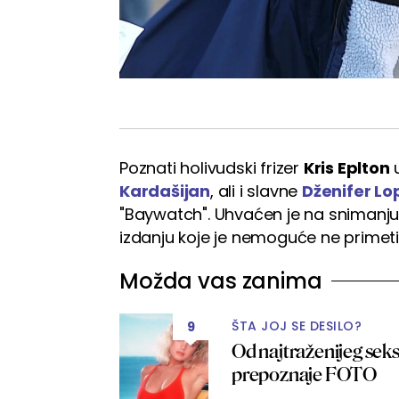
Poznati holivudski frizer
Kris Eplton
u
Kardašijan
, ali i slavne
Dženifer Lo
"Baywatch". Uhvaćen je na snimanju 
izdanju koje je nemoguće ne primetit
Možda vas zanima
ŠTA JOJ SE DESILO?
9
Od najtraženijeg seks
prepoznaje FOTO