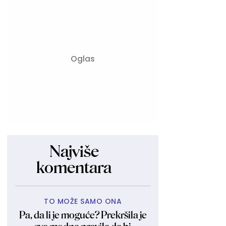
Najviše
komentara
TO MOŽE SAMO ONA
Pa, da li je moguće? Prekršila je