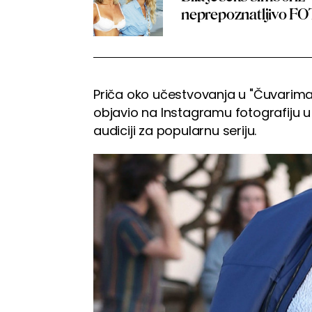
neprepoznatljivo F
Priča oko učestvovanja u "Čuvarima 
objavio na Instagramu fotografiju u
audiciji za popularnu seriju.