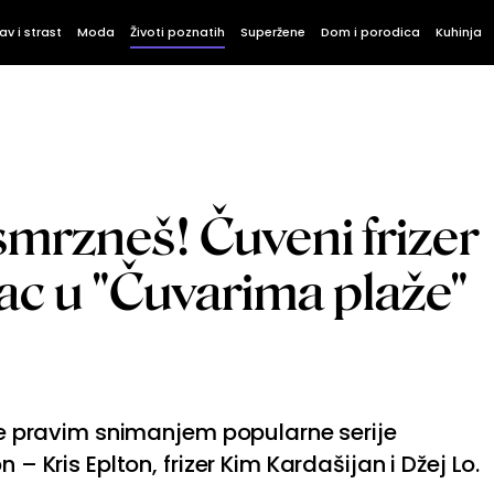
av i strast
Moda
Životi poznatih
Superžene
Dom i porodica
Kuhinja
 smrzneš! Čuveni frizer
lac u "Čuvarima plaže"
 se pravim snimanjem popularne serije
 – Kris Eplton, frizer Kim Kardašijan i Džej Lo.