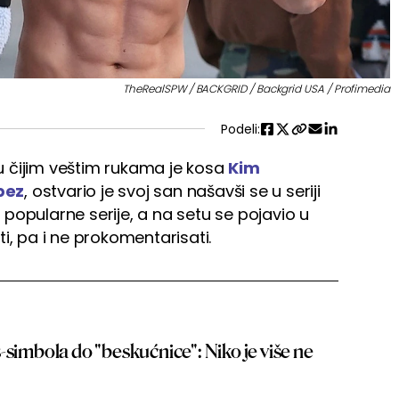
TheRealSPW / BACKGRID / Backgrid USA / Profimedia
Podeli:
 čijim veštim rukama je kosa
Kim
pez
, ostvario je svoj san našavši se u seriji
popularne serije, a na setu se pojavio u
i, pa i ne prokomentarisati.
-simbola do "beskućnice": Niko je više ne