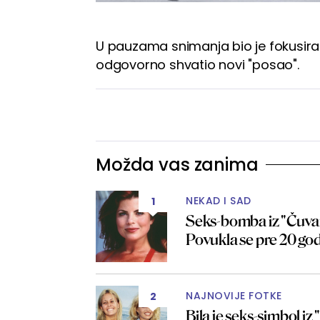
U pauzama snimanja bio je fokusiran 
odgovorno shvatio novi "posao".
Možda vas zanima
NEKAD I SAD
1
Seks-bomba iz "Čuvar
Povukla se pre 20 g
NAJNOVIJE FOTKE
2
Bila je seks-simbol iz