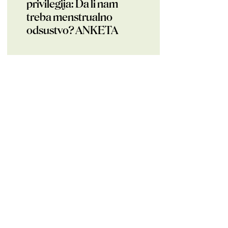
privilegija: Da li nam
treba menstrualno
odsustvo? ANKETA