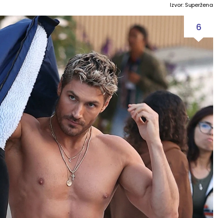
Izvor: Superžena
6