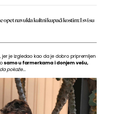
 opet navukla kultni kupaći kostim: I svi su
jer je izgledao kao da je dobro pripremljen
ao
samo u farmerkama i donjem vešu,
da pokaže...