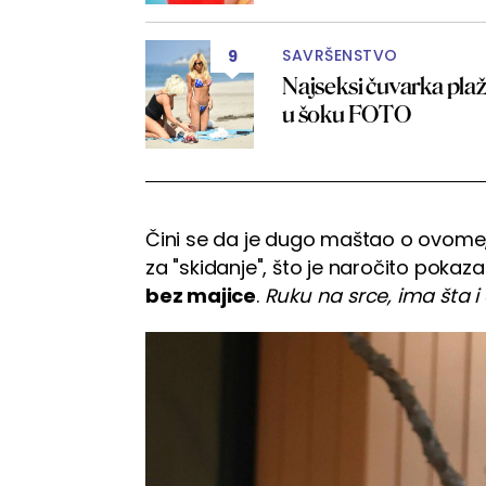
SAVRŠENSTVO
9
Najseksi čuvarka plaže
u šoku FOTO
Čini se da je dugo maštao o ovome, 
za "skidanje", što je naročito pokaz
bez majice
.
Ruku na srce, ima šta i 