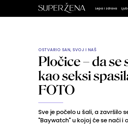
Lepa i zdrava
Ljub
OSTVARIO SAN, SVOJ I NAŠ
Pločice – da se
kao seksi spasi
FOTO
Sve je počelo u šali, a završilo
"Baywatch" u kojoj će se naći i on