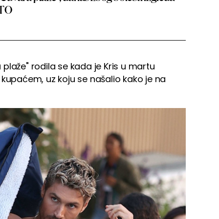
OTO
plaže" rodila se kada je Kris u martu
 kupaćem, uz koju se našalio kako je na