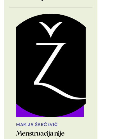
MARIJA ŠARČEVIĆ
Menstruacija nije