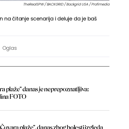
TheRealSPW / BACKGRID / Backgrid USA / Profimedia
na čitanje scenarija i deluje da je baš
a plaže" danas je neprepoznatljiva:
odina FOTO
 "Čuvara plaže", danas zbog bolesti izgleda