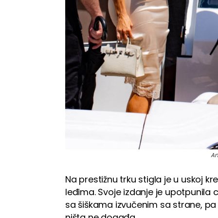
An
Na prestižnu trku stigla je u uskoj 
leđima. Svoje izdanje je upotpunil
sa šiškama izvučenim sa strane, pa
ništa ne događa.