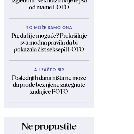
izgledom: Neki kažu da je lepša
od mame FOTO
TO MOŽE SAMO ONA
Pa, da li je moguće? Prekršila je
sva modna pravila da bi
pokazala čist seksepil FOTO
A I ZAŠTO BI?
Poslednjih dana ništa ne može
da prođe bez njene zategnute
zadnjice FOTO
Ne propustite