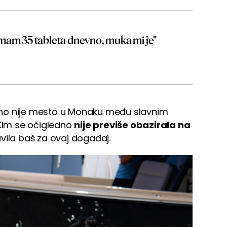
mam 35 tableta dnevno, muka mi je"
gurno nije mesto u Monaku među slavnim
 Kim se očigledno
nije previše obazirala na
tavila baš za ovaj događaj.