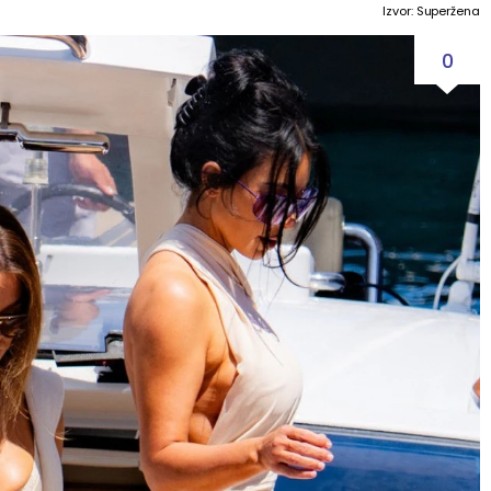
Izvor: Superžena
0