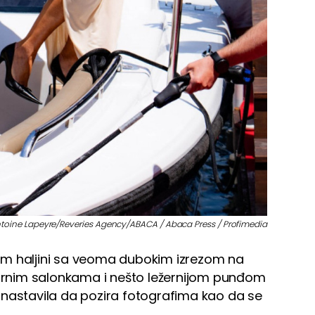
toine Lapeyre/Reveries Agency/ABACA / Abaca Press / Profimedia
krem haljini sa veoma dubokim izrezom na
a crnim salonkama i nešto ležernijom punđom
 nastavila da pozira fotografima kao da se