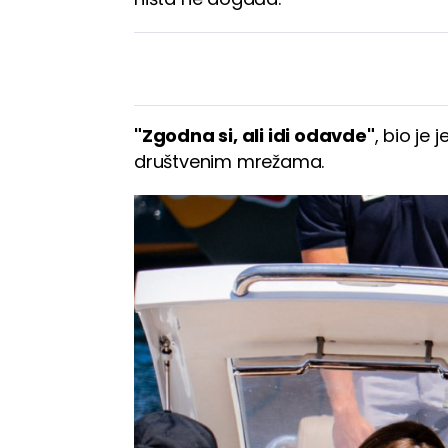
"Zgodna si, ali idi odavde"
, bio je
društvenim mrežama.