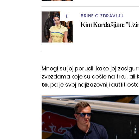
BRINE O ZDRAVLJU
1
Kim Kardašijan: "Uzi
Mnogi su joj poručili kako joj zasi
zvezdama koje su došle na trku, ali
to
, pa je svoj najizazovniji autfit os