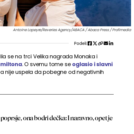
Antoine Lapeyre/Reveries Agency/ABACA / Abaca Press / Profimedia
Podeli:
la se na trci Velika nagrada Monaka i
amiltona
. O svemu tome se
oglasio i slavni
uta nije uspela da pobegne od negativnih
 poprsje, ona bodri dečka: I naravno, opet je