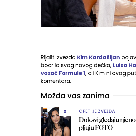
Rijaliti zvezda
Kim Kardašijan
pojavi
bodrila svog novog dečka,
Luisa H
vozač Formule 1
, ali Kim ni ovog p
komentara.
Možda vas zanima
OPET JE ZVEZDA
0
Dok svi gledaju njeno
pljuju FOTO