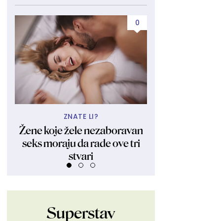
0
ZNATE LI?
UBIJA KAKO
Žene koje žele nezaboravan
Obukla nikad kr
seks moraju da rade ove tri
fanovima pokaza
stvari
Ljudi su ostali 
Superstav