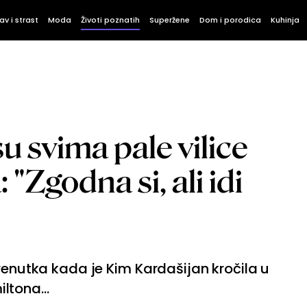
av i strast
Moda
Životi poznatih
Superžene
Dom i porodica
Kuhinja
su svima pale vilice
 "Zgodna si, ali idi
trenutka kada je Kim Kardašijan kročila u
tona...