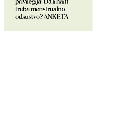
privilegija: Da li nam
treba menstrualno
odsustvo? ANKETA