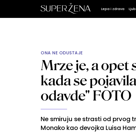
Lepa i zdrava
Ljub
ONA NE ODUSTAJE
Mrze je, a opet 
kada se pojavila:
odavde" FOTO
Ne smiruju se strasti od prvog 
Monako kao devojka Luisa Hamil