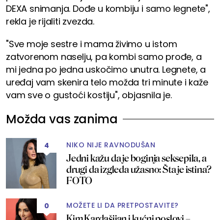
DEXA snimanja. Dođe u kombiju i samo legnete",
rekla je rijaliti zvezda.
"Sve moje sestre i mama živimo u istom
zatvorenom naselju, pa kombi samo prođe, a
mi jedna po jedna uskočimo unutra. Legnete, a
uređaj vam skenira telo možda tri minute i kaže
vam sve o gustoći kostiju", objasnila je.
Možda vas zanima
NIKO NIJE RAVNODUŠAN
4
Jedni kažu da je boginja seksepila, a
drugi da izgleda užasno: Šta je istina?
FOTO
MOŽETE LI DA PRETPOSTAVITE?
0
Kim Kardašijan i kućni poslovi –