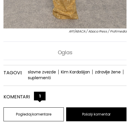
AFF/ABACA / Abaca Press / Profimedia
slavne zvezde
Kim Kardašijan
zdravlje žene
TAGOVI:
suplementi
1
KOMENTARI
Pogledaj komentare
Pošalji komentar