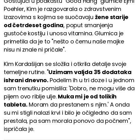
Gostujući u podkastu "Good Hang" glumice Ejmi
Poehler, Kim je razgovarala o zdravstvenim
izazovima s kojima se suočavaju
žene starije
od četrdeset godina
, poput smanjenja
gustoće kostiju i unosa vitamina. Glumica je
primetila da je to "nešto o čemu naše majke
nisu ni znale ni pričale".
Kim Kardašijan se složila i otkrila detalje svoje
temeljne rutine. "
Uzimam valjda 35 dodataka
ishrani dnevno.
Podelim ih u tri doze i u jednom
sam trenutku pomislila: 'Dobro, ne mogu više da
pijem ovo riblje ulje.
Muka mi je od tolikih
tableta.
Moram da prestanem s njim.' A onda
su mi stigli nalazi krvi i bilo je očigledno da sam
prestala, pa sam morala ponovo da počnem",
ispričala je.