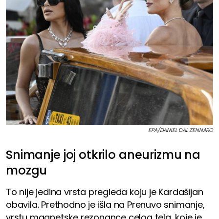
EPA/DANIEL DAL ZENNARO
Snimanje joj otkrilo aneurizmu na
mozgu
To nije jedina vrsta pregleda koju je Kardašijan
obavila. Prethodno je išla na Prenuvo snimanje,
vrstu magnetske rezonance celog tela, koje je