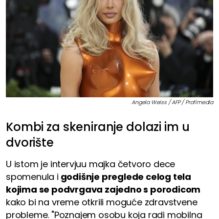
Angela Weiss / AFP / Profimedia
Kombi za skeniranje dolazi im u
dvorište
U istom je intervjuu majka četvoro dece
spomenula i
godišnje preglede celog tela
kojima se podvrgava zajedno s porodicom
kako bi na vreme otkrili moguće zdravstvene
probleme. "Poznajem osobu koja radi mobilna