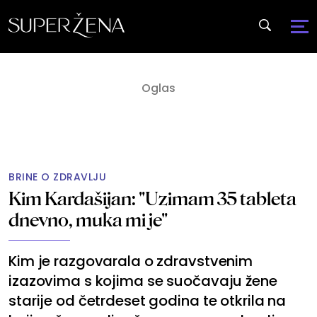
BRINE O ZDRAVLJU
Kim Kardašijan: "Uzimam 35 tableta
dnevno, muka mi je"
Kim je razgovarala o zdravstvenim
izazovima s kojima se suočavaju žene
starije od četrdeset godina te otkrila na