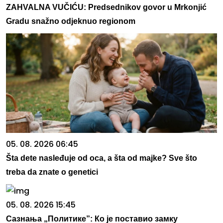
ZAHVALNA VUČIĆU: Predsednikov govor u Mrkonjić
Gradu snažno odjeknuo regionom
05. 08. 2026 06:45
Šta dete nasleđuje od oca, a šta od majke? Sve što
treba da znate o genetici
05. 08. 2026 15:45
Сазнања „Политике”: Ко је поставио замку