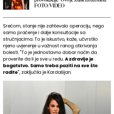
FOTO/VIDEO
Srećom, stanje nije zahtevalo operaciju, nego
samo praćenje i dalje konsultacije sa
stručnjacima. To je iskustvo, kaže, učvrstilo
njeno uvjerenje u važnost ranog otkrivanja
bolesti. "To je jednostavno dobar način da
proverite da li je sve u redu.
A zdravlje je
bogatstvo. Samo treba paziti na sve što
radite
", zaključila je Kardašijan.