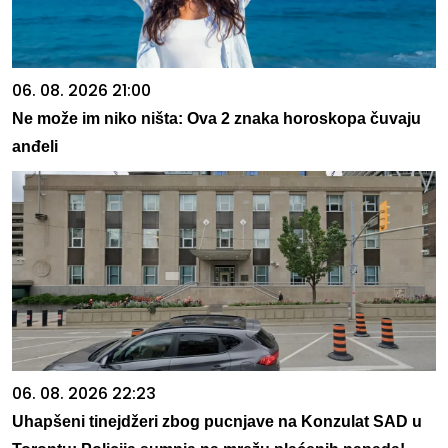
06. 08. 2026 21:00
Ne može im niko ništa: Ova 2 znaka horoskopa čuvaju
anđeli
06. 08. 2026 22:23
Uhapšeni tinejdžeri zbog pucnjave na Konzulat SAD u