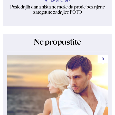
A I ZAŠTO BI?
Poslednjih dana ništa ne može da prođe bez njene
zategnute zadnjice FOTO
Ne propustite
0