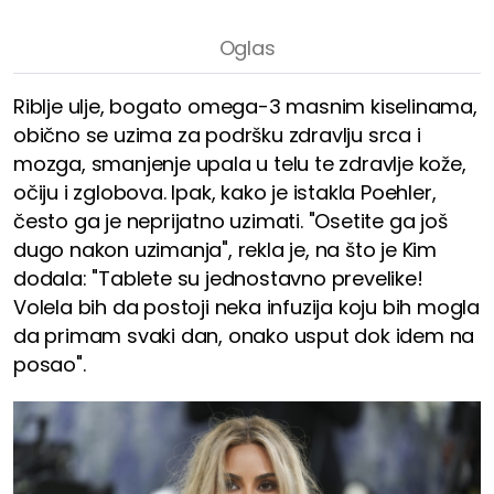
Riblje ulje, bogato omega-3 masnim kiselinama,
obično se uzima za podršku zdravlju srca i
mozga, smanjenje upala u telu te zdravlje kože,
očiju i zglobova. Ipak, kako je istakla Poehler,
često ga je neprijatno uzimati. "Osetite ga još
dugo nakon uzimanja", rekla je, na što je Kim
dodala: "Tablete su jednostavno prevelike!
Volela bih da postoji neka infuzija koju bih mogla
da primam svaki dan, onako usput dok idem na
posao".