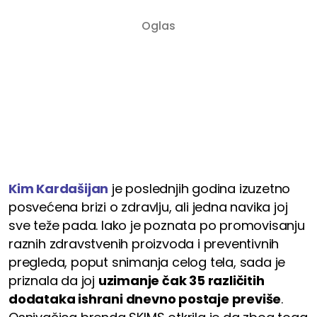
Kim Kardašijan
je poslednjih godina izuzetno
posvećena brizi o zdravlju, ali jedna navika joj
sve teže pada. Iako je poznata po promovisanju
raznih zdravstvenih proizvoda i preventivnih
pregleda, poput snimanja celog tela, sada je
priznala da joj
uzimanje čak 35 različitih
dodataka ishrani dnevno postaje previše
.