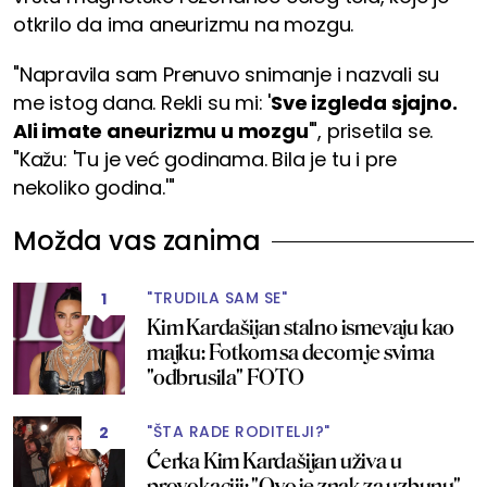
otkrilo da ima aneurizmu na mozgu.
"Napravila sam Prenuvo snimanje i nazvali su
me istog dana. Rekli su mi: '
Sve izgleda sjajno.
Ali imate aneurizmu u mozgu
'", prisetila se.
"Kažu: 'Tu je već godinama. Bila je tu i pre
nekoliko godina.'"
Možda vas zanima
"TRUDILA SAM SE"
1
Kim Kardašijan stalno ismevaju kao
majku: Fotkom sa decom je svima
"odbrusila" FOTO
"ŠTA RADE RODITELJI?"
2
Ćerka Kim Kardašijan uživa u
provokaciji: "Ovo je znak za uzbunu"