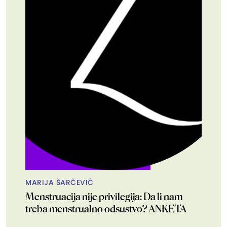
MARIJA ŠARČEVIĆ
Menstruacija nije privilegija: Da li nam
treba menstrualno odsustvo? ANKETA