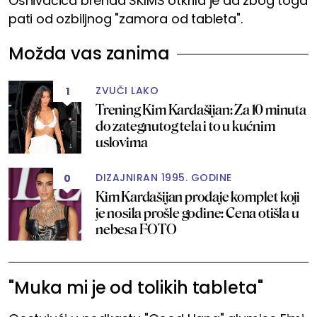
Osnivačica brenda SKIMS otkrila je da zbog toga
pati od ozbiljnog "zamora od tableta".
Možda vas zanima
ZVUČI LAKO
1
Trening Kim Kardašijan: Za 10 minuta
do zategnutog tela i to u kućnim
uslovima
DIZAJNIRAN 1995. GODINE
0
Kim Kardašijan prodaje komplet koji
je nosila prošle godine: Cena otišla u
nebesa FOTO
"Muka mi je od tolikih tableta"