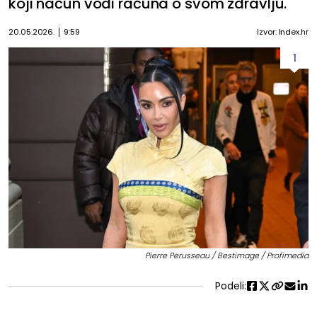
koji načun vodi računa o svom zdravlju.
20.05.2026.
9:59
Izvor: Index.hr
1
Pierre Perusseau / Bestimage / Profimedia
Podeli: