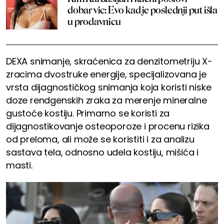
dobar vic: Evo kad je poslednji put išla
u prodavnicu
DEXA snimanje, skraćenica za denzitometriju X-
zracima dvostruke energije, specijalizovana je
vrsta dijagnostičkog snimanja koja koristi niske
doze rendgenskih zraka za merenje mineralne
gustoće kostiju. Primarno se koristi za
dijagnostikovanje osteoporoze i procenu rizika
od preloma, ali može se koristiti i za analizu
sastava tela, odnosno udela kostiju, mišića i
masti.