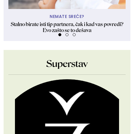
NEMATE SREĆE?
Stalno birate isti tip partnera, čak i kad vas povredi?
Evo zašto se to dešava
Superstav