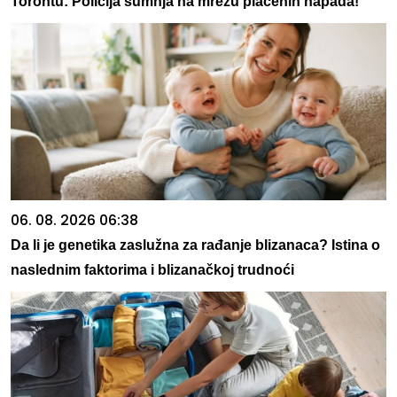
Torontu: Policija sumnja na mrežu plaćenih napada!
06. 08. 2026 06:38
Da li je genetika zaslužna za rađanje blizanaca? Istina o
naslednim faktorima i blizanačkoj trudnoći