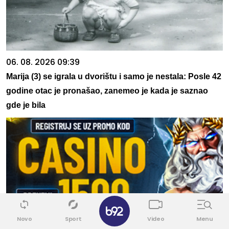
06. 08. 2026 09:39
Marija (3) se igrala u dvorištu i samo je nestala: Posle 42
godine otac je pronašao, zanemeo je kada je saznao
gde je bila
✕
Novo
Sport
Video
Menu