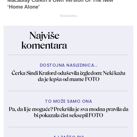
Macaulay Culkin's Own Version Of The New
‘Home Alone’
Brainberries
Najviše
komentara
DOSTOJNA NASLEDNICA...
Ćerka Sindi Kraford oduševila izgledom: Neki kažu
da je lepša od mame FOTO
TO MOŽE SAMO ONA
Pa, da li je moguće? Prekršila je sva modna pravila da
bi pokazala čist seksepil FOTO