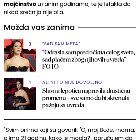
majčinstvo
u ranim godinama, te je istakla da
nikad srećnija nije bila.
Možda vas zanima
"SAD SAM META"
3
"Odrasla sam pred očima celog sveta,
sad plačem zbog njihovih uvreda"
FOTO
ALI NI TO NIJE DOVOLJNO
1
Slavna lepotica napravila drastičnu
promenu – sve samo da bi skrenula
pažnju sa uvreda
"Svim onima koji su govorili: 'O, moj Bože, mama,
a ima 21 godinu, kako je mogla?', poručujem da