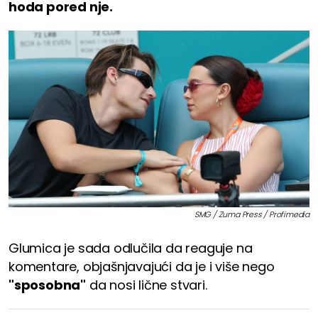
hoda pored nje.
SMG / Zuma Press / Profimedia
Glumica je sada odlučila da reaguje na
komentare, objašnjavajući da je i više nego
"sposobna"
da nosi lične stvari.