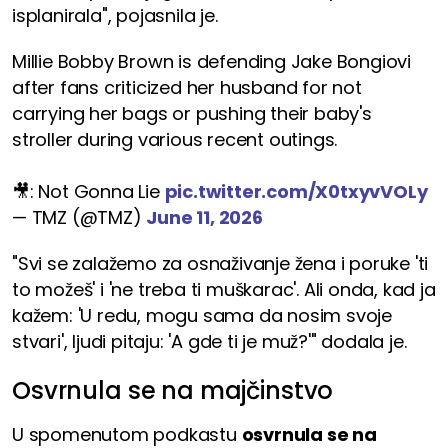
isplanirala", pojasnila je.
Millie Bobby Brown is defending Jake Bongiovi
after fans criticized her husband for not
carrying her bags or pushing their baby's
stroller during various recent outings.
🎥: Not Gonna Lie
pic.twitter.com/X0txyvVOLy
— TMZ (@TMZ)
June 11, 2026
"Svi se zalažemo za osnaživanje žena i poruke 'ti
to možeš' i 'ne treba ti muškarac'. Ali onda, kad ja
kažem: 'U redu, mogu sama da nosim svoje
stvari', ljudi pitaju: 'A gde ti je muž?'" dodala je.
Osvrnula se na majčinstvo
U spomenutom podkastu
osvrnula se na