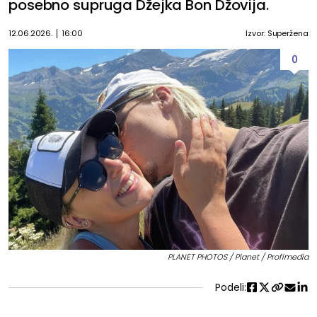
posebno supruga Džejka Bon Džovija.
12.06.2026.
16:00
Izvor: Superžena
0
PLANET PHOTOS / Planet / Profimedia
Podeli: