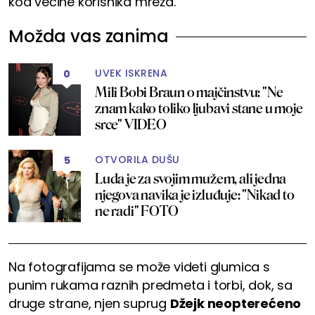
kod većine korisnika mreža.
Možda vas zanima
UVEK ISKRENA
0
Mili Bobi Braun o majčinstvu: "Ne
znam kako toliko ljubavi stane u moje
srce" VIDEO
OTVORILA DUŠU
5
Luda je za svojim mužem, ali jedna
njegova navika je izluđuje: "Nikad to
ne radi" FOTO
Na fotografijama se može videti glumica s
punim rukama raznih predmeta i torbi, dok, sa
druge strane, njen suprug
Džejk neopterećeno