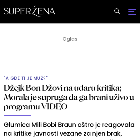
"A GDE TI JE MUŽ?"
Džejk Bon Džovi na udaru kritika;
Morala je supruga da ga brani uživo u
programu VIDEO
Glumica Mili Bobi Braun oštro je reagovala
na kritike javnosti vezane za njen brak,