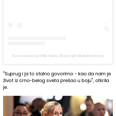
A post shared by Millie Bobby Brown (@milliebobbybrown)
"Suprug i ja to stalno govorimo - kao da nam je
život iz crno-belog sveta prešao u boju", otkrila
je.