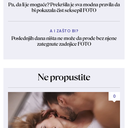
Pa, da li je moguće? Prekršila je sva modna pravila da
bi pokazala čist seksepil FOTO
A I ZAŠTO BI?
Poslednjih dana ništa ne može da prođe bez njene
zategnute zadnjice FOTO
Ne propustite
0