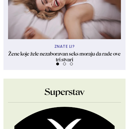
ZNATE LI?
Žene koje žele nezaboravan seks moraju da rade ove
"U
tri stvari
Superstav