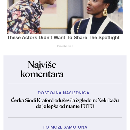
These Actors Didn't Want To Share The Spotlight
Brainberries
Najviše
komentara
DOSTOJNA NASLEDNICA...
Ćerka Sindi Kraford oduševila izgledom: Neki kažu
da je lepša od mame FOTO
TO MOŽE SAMO ONA