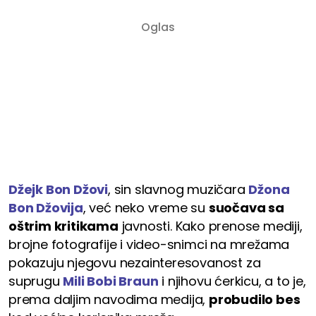
Džejk Bon Džovi
, sin slavnog muzičara
Džona
Bon Džovija
, već neko vreme su
suočava sa
oštrim kritikama
javnosti. Kako prenose mediji,
brojne fotografije i video-snimci na mrežama
pokazuju njegovu nezainteresovanost za
suprugu
Mili Bobi Braun
i njihovu ćerkicu, a to je,
prema daljim navodima medija,
probudilo bes