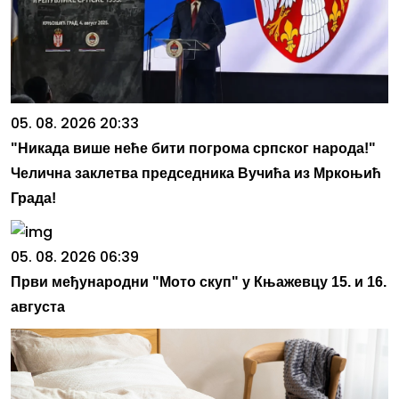
05. 08. 2026 20:33
"Никада више неће бити погрома српског народа!"
Челична заклетва председника Вучића из Мркоњић
Града!
05. 08. 2026 06:39
Први међународни "Мото скуп" у Књажевцу 15. и 16.
августа