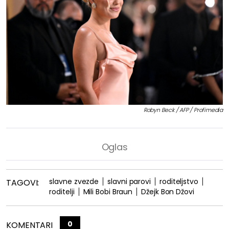
Robyn Beck / AFP / Profimedia
slavne zvezde
slavni parovi
roditeljstvo
TAGOVI:
roditelji
Mili Bobi Braun
Džejk Bon Džovi
0
KOMENTARI