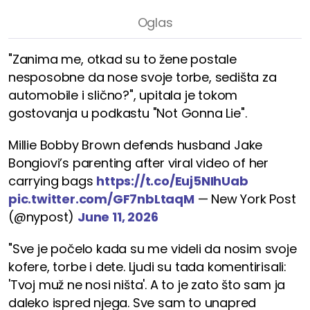
"Zanima me, otkad su to žene postale
nesposobne da nose svoje torbe, sedišta za
automobile i slično?", upitala je tokom
gostovanja u podkastu "Not Gonna Lie".
Millie Bobby Brown defends husband Jake
Bongiovi’s parenting after viral video of her
carrying bags
https://t.co/Euj5NIhUab
pic.twitter.com/GF7nbLtaqM
— New York Post
(@nypost)
June 11, 2026
"Sve je počelo kada su me videli da nosim svoje
kofere, torbe i dete. Ljudi su tada komentirisali:
'Tvoj muž ne nosi ništa'. A to je zato što sam ja
daleko ispred njega. Sve sam to unapred