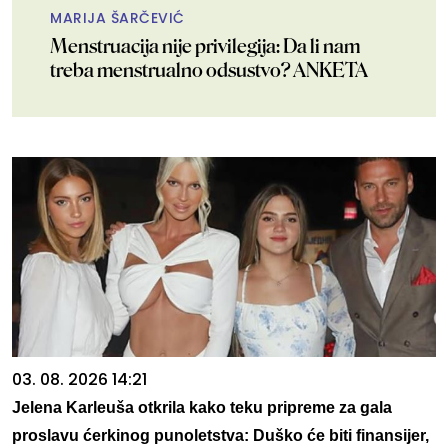
MARIJA ŠARČEVIĆ
Menstruacija nije privilegija: Da li nam
treba menstrualno odsustvo? ANKETA
03. 08. 2026 14:21
Jelena Karleuša otkrila kako teku pripreme za gala
proslavu ćerkinog punoletstva: Duško će biti finansijer,