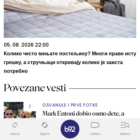
05. 08. 2026 22:00
Колико често мењате постељину? Многи праве исту
грешку, а стручњаци откривају колико је заиста
потребно
Povezane vesti
OSVANULE I PRVE FOTKE
1
Mark Entoni dobio osmo dete, a
drugo sa 31 godinu mlađom
✕
suprugom FOTO
Novo
Sport
Video
Menu