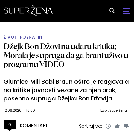
ŽIVOTI POZNATIH
Džejk Bon Džovi na udaru kritika;
Morala je supruga da ga brani uživo u
programu VIDEO
Glumica Mili Bobi Braun oštro je reagovala
na kritike javnosti vezane za njen brak,
posebno supruga Džejka Bon Džovija.
12.06.2026.
16:00
Izvor: Superžena
0
KOMENTARI
Sortiraj po: