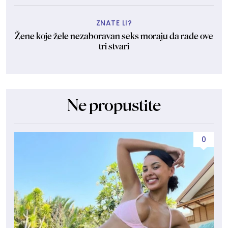
ZNATE LI?
Žene koje žele nezaboravan seks moraju da rade ove
tri stvari
Ne propustite
0