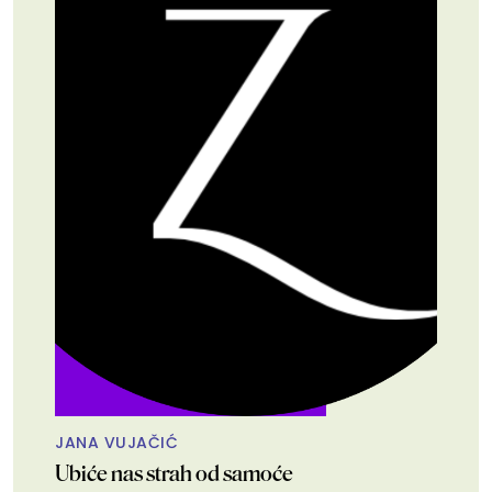
JANA VUJAČIĆ
Ubiće nas strah od samoće