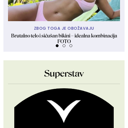
ZBOG TOGA JE OBOŽAVAJU
Brutalno telo i sićušan bikini – idealna kombinacija
Sr
FOTO
Superstav