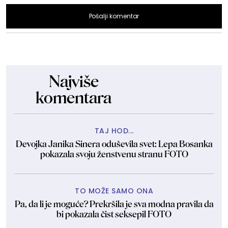
Pošalji komentar
Najviše
komentara
TAJ HOD...
Devojka Janika Sinera oduševila svet: Lepa Bosanka
pokazala svoju ženstvenu stranu FOTO
TO MOŽE SAMO ONA
Pa, da li je moguće? Prekršila je sva modna pravila da
bi pokazala čist seksepil FOTO