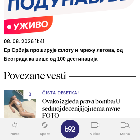
08. 08. 2026 11:41
Ер Србија проширује флоту и мрежу летова, од
Београда ка више од 100 дестинација
Povezane vesti
ČISTA DESETKA!
0
Ovako izgleda prava bomba: U
sedmoj deceniji joj nema ravne
FOTO
✕
Novo
Sport
Video
Menu
AU, KAKVO IZDANJE
1