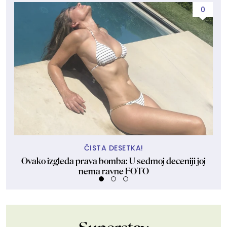
0
ČISTA DESETKA!
Ovako izgleda prava bomba: U sedmoj deceniji joj
Ha
nema ravne FOTO