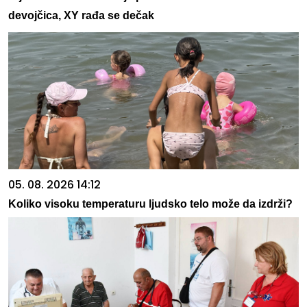
devojčica, XY rađa se dečak
05. 08. 2026 14:12
Koliko visoku temperaturu ljudsko telo može da izdrži?