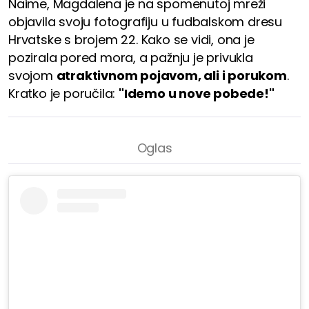
Naime, Magdalena je na spomenutoj mreži
objavila svoju fotografiju u fudbalskom dresu
Hrvatske s brojem 22. Kako se vidi, ona je
pozirala pored mora, a pažnju je privukla
svojom
atraktivnom pojavom, ali i porukom
.
Kratko je poručila:
"Idemo u nove pobede!"