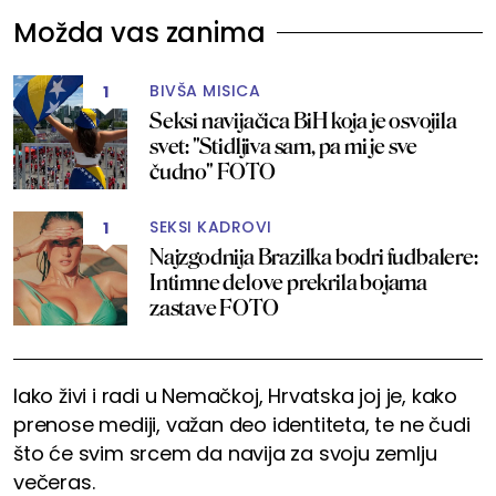
Možda vas zanima
BIVŠA MISICA
1
Seksi navijačica BiH koja je osvojila
svet: "Stidljiva sam, pa mi je sve
čudno" FOTO
SEKSI KADROVI
1
Najzgodnija Brazilka bodri fudbalere:
Intimne delove prekrila bojama
zastave FOTO
Iako živi i radi u Nemačkoj, Hrvatska joj je, kako
prenose mediji, važan deo identiteta, te ne čudi
što će svim srcem da navija za svoju zemlju
večeras.