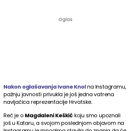
Nakon oglašavanja Ivane Knol
na Instagramu,
pažnju javnosti privukla je još jedna vatrena
navijačica reprezentacije Hrvatske.
Reč je o
Magdaleni Keškić
koju smo upoznali
još u Kataru, a svojom poslednjom objavom na
Instagramu je mnogima stavila do znanja da će