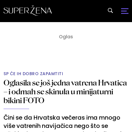
SP ĆE IH DOBRO ZAPAMTITI
Oglasila se još jedna vatrena Hrvatica
– i odmah se skinula u minijaturni
bikini FOTO
Čini se da Hrvatska večeras ima mnogo
više vatrenih navijačica nego što se