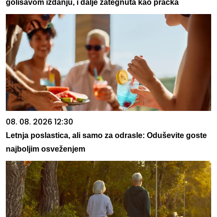
golišavom izdanju, i dalje zategnuta kao praćka
08. 08. 2026 12:30
Letnja poslastica, ali samo za odrasle: Oduševite goste
najboljim osveženjem