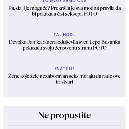
TO MOŽE SAMO ONA
Pa, da li je moguće? Prekršila je sva modna pravila da
bi pokazala čist seksepil FOTO
TAJ HOD...
Devojka Janika Sinera oduševila svet: Lepa Bosanka
pokazala svoju ženstvenu stranu FOTO
ZNATE LI?
Žene koje žele nezaboravan seks moraju da rade ove
tri stvari
Ne propustite