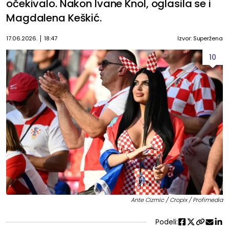
očekivalo. Nakon Ivane Knol, oglasila se i
Magdalena Keškić.
17.06.2026.
18:47
Izvor: Superžena
10
Ante Cizmic / Cropix / Profimedia
Podeli: