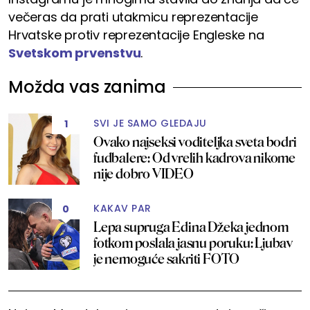
večeras da prati utakmicu reprezentacije
Hrvatske protiv reprezentacije Engleske na
Svetskom prvenstvu
.
Možda vas zanima
SVI JE SAMO GLEDAJU
1
Ovako najseksi voditeljka sveta bodri
fudbalere: Od vrelih kadrova nikome
nije dobro VIDEO
KAKAV PAR
0
Lepa supruga Edina Džeka jednom
fotkom poslala jasnu poruku: Ljubav
je nemoguće sakriti FOTO