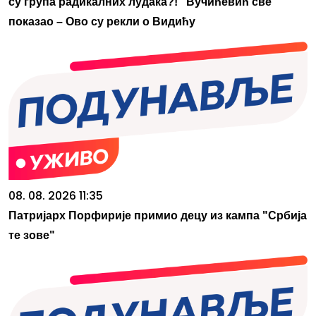
су група радикалних лудака?!" Вучићевић све
показао – Ово су рекли о Видићу
08. 08. 2026 11:35
Патријарх Порфирије примио децу из кампа "Србија
те зове"