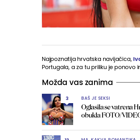
Najpoznatija hrvatska navijačica,
Iv
Portugala, a za tu priliku je ponovo
Možda vas zanima
BAŠ JE SEKSI
3
Oglasila se vatrena Hr
obukla FOTO/VIDE
MA, KAKVA ROMANTIKA
12