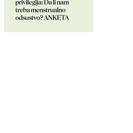
privilegija: Da li nam
treba menstrualno
odsustvo? ANKETA