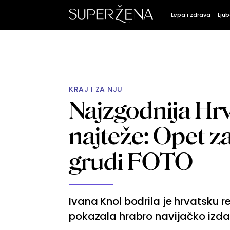
Lepa i zdrava
Ljub
KRAJ I ZA NJU
Najzgodnija Hrva
najteže: Opet z
grudi FOTO
Ivana Knol bodrila je hrvatsku re
pokazala hrabro navijačko izda