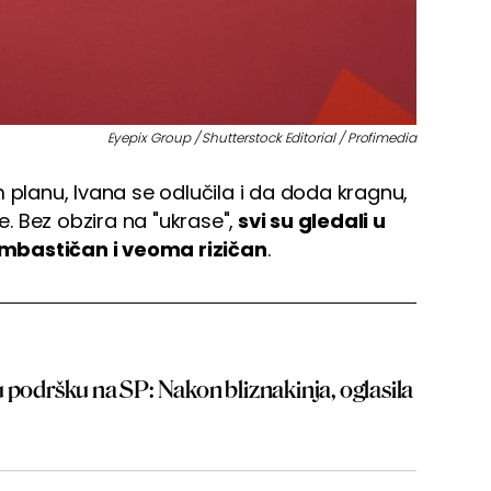
Eyepix Group / Shutterstock Editorial / Profimedia
 planu, Ivana se odlučila i da doda kragnu,
e. Bez obzira na "ukrase",
svi su gledali u
mbastičan i veoma rizičan
.
 podršku na SP: Nakon bliznakinja, oglasila