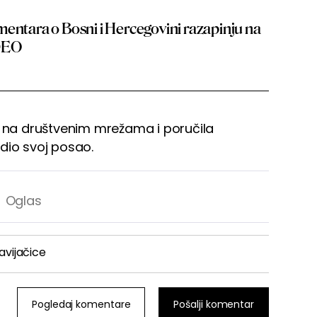
mentara o Bosni i Hercegovini razapinju na
DEO
a na društvenim mrežama i poručila
dio svoj posao.
avijačice
Pogledaj komentare
Pošalji komentar