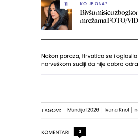
KO JE ONA?
11
Bivšu misicu zbog ko
mrežama FOTO/VI
Nakon poraza, Hrvatica se i oglasil
norveškom sudiji da nije dobro odra
Mundijal 2026
Ivana Knol
n
TAGOVI:
3
KOMENTARI