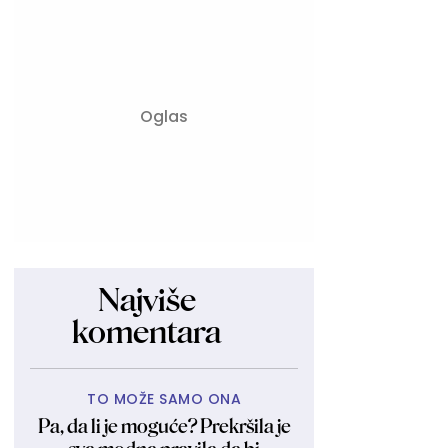
Najviše
komentara
TO MOŽE SAMO ONA
Pa, da li je moguće? Prekršila je