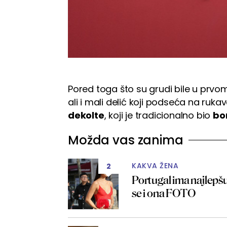
Pored toga što su grudi bile u prvom
ali i mali delić koji podseća na rukav
dekolte
, koji je tradicionalno bio
bo
Možda vas zanima
KAKVA ŽENA
2
Portugal ima najlepšu
se i ona FOTO