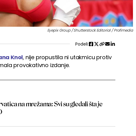
Eyepix Group / Shutterstock Editorial / Profimedia
Podeli:
ana Knol
, nije propustila ni utakmicu protiv
 imala provokativno izdanje.
vatica na mrežama: Svi su gledali šta je
O