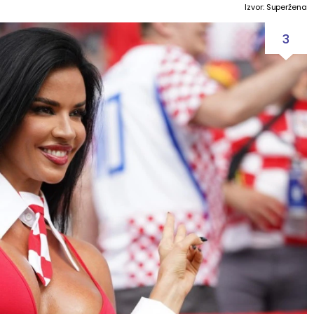
Izvor: Superžena
3