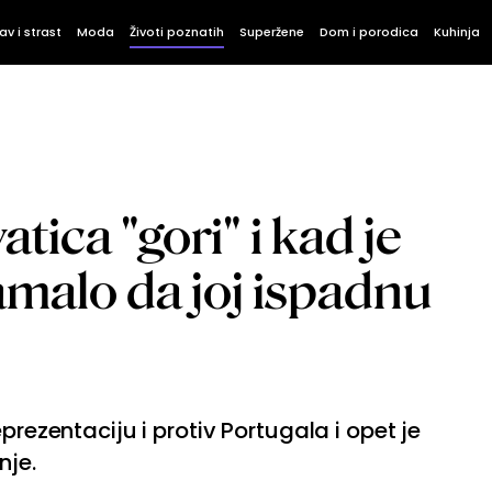
av i strast
Moda
Životi poznatih
Superžene
Dom i porodica
Kuhinja
tica "gori" i kad je
amalo da joj ispadnu
prezentaciju i protiv Portugala i opet je
nje.