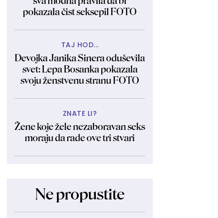
sva modna pravila da bi
pokazala čist seksepil FOTO
TAJ HOD...
Devojka Janika Sinera oduševila
svet: Lepa Bosanka pokazala
svoju ženstvenu stranu FOTO
ZNATE LI?
Žene koje žele nezaboravan seks
moraju da rade ove tri stvari
Ne propustite