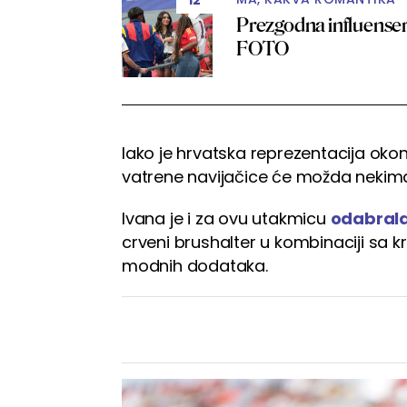
Prezgodna influenser
FOTO
Iako je hrvatska reprezentacija oko
vatrene navijačice će možda nekima 
Ivana je i za ovu utakmicu
odabrala 
crveni brushalter u kombinaciji sa k
modnih dodataka.