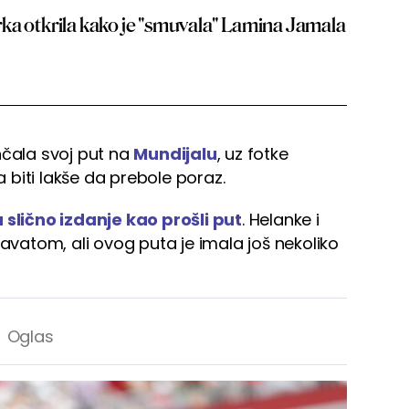
ka otkrila kako je "smuvala" Lamina Jamala
nčala svoj put na
Mundijalu
, uz fotke
biti lakše da prebole poraz.
slično izdanje kao prošli put
. Helanke i
ravatom, ali ovog puta je imala još nekoliko