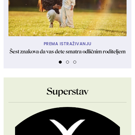
PREMA ISTRAŽIVANJU
Šest znakova da vas dete smatra odličnim roditeljem
Ako
Superstav