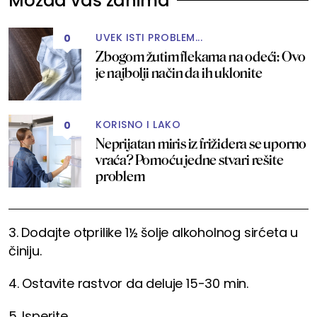
Možda vas zanima
UVEK ISTI PROBLEM...
0
Zbogom žutim flekama na odeći: Ovo
je najbolji način da ih uklonite
KORISNO I LAKO
0
Neprijatan miris iz frižidera se uporno
vraća? Pomoću jedne stvari rešite
problem
3. Dodajte otprilike 1½ šolje alkoholnog sirćeta u
činiju.
4. Ostavite rastvor da deluje 15-30 min.
5. Isperite.