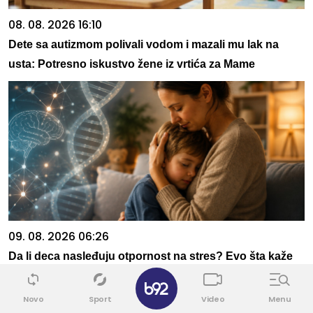
08. 08. 2026 16:10
Dete sa autizmom polivali vodom i mazali mu lak na
usta: Potresno iskustvo žene iz vrtića za Mame
09. 08. 2026 06:26
Da li deca nasleđuju otpornost na stres? Evo šta kaže
✕
nauka
Novo
Sport
Video
Menu