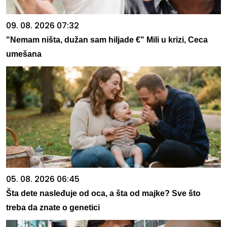
09. 08. 2026 07:32
"Nemam ništa, dužan sam hiljade €" Mili u krizi, Ceca
umešana
05. 08. 2026 06:45
Šta dete nasleđuje od oca, a šta od majke? Sve što
treba da znate o genetici