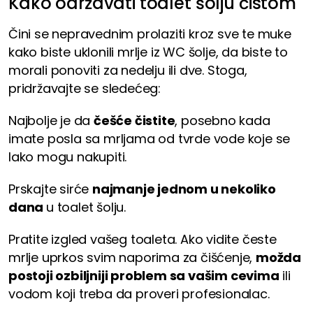
Kako održavati toalet šolju čistom
Čini se nepravednim prolaziti kroz sve te muke
kako biste uklonili mrlje iz WC šolje, da biste to
morali ponoviti za nedelju ili dve. Stoga,
pridržavajte se sledećeg:
Najbolje je da
češće čistite
, posebno kada
imate posla sa mrljama od tvrde vode koje se
lako mogu nakupiti.
Prskajte sirće
najmanje jednom u nekoliko
dana
u toalet šolju.
Pratite izgled vašeg toaleta. Ako vidite česte
mrlje uprkos svim naporima za čišćenje,
možda
postoji ozbiljniji problem sa vašim cevima
ili
vodom koji treba da proveri profesionalac.