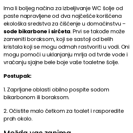
Ima li boljeg načina za izbeljivanje WC šolje od
paste napravljene od dva najčešće korišćena
ekološka sredstva za čišćenje u domaćinstvu –
sode bikarbone i sirćeta
. Prvi se takođe može
zameniti boraksom, koji se sastoji od belih
kristala koji se mogu odmah rastvoriti u vodi. Oni
mogu pomoći u uklanjanju mrlja od tvrde vode i
vraćanju sjajne bele boje vaše toaletne šolje.
Postupak:
1. Zaprljane oblasti obilno pospite sodom
bikarbonom ili boraksom.
2. Očistite malo četkom za toalet i rasporedite
prah okolo.