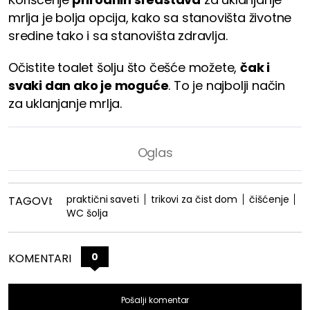
mrlja je bolja opcija, kako sa stanovišta životne
sredine tako i sa stanovišta zdravlja.
Očistite toalet šolju što češće možete,
čak i
svaki dan ako je moguće
. To je najbolji način
za uklanjanje mrlja.
praktični saveti
trikovi za čist dom
čišćenje
TAGOVI:
WC šolja
0
KOMENTARI
Pošalji komentar