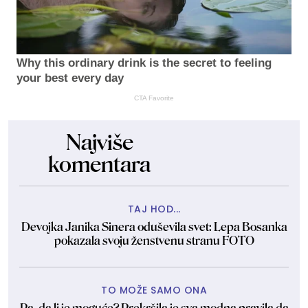
Why this ordinary drink is the secret to feeling
your best every day
CTA Favorite
Najviše
komentara
TAJ HOD...
Devojka Janika Sinera oduševila svet: Lepa Bosanka
pokazala svoju ženstvenu stranu FOTO
TO MOŽE SAMO ONA
Pa, da li je moguće? Prekršila je sva modna pravila da