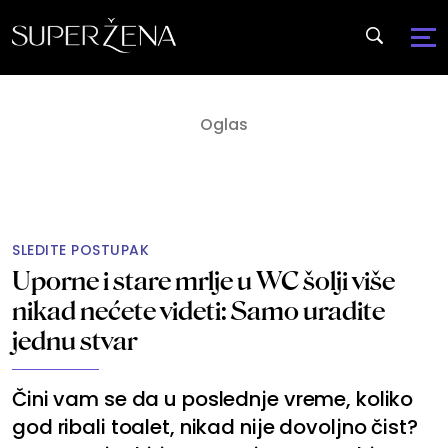
SLEDITE POSTUPAK
Uporne i stare mrlje u WC šolji više
nikad nećete videti: Samo uradite
jednu stvar
Čini vam se da u poslednje vreme, koliko
god ribali toalet, nikad nije dovoljno čist?