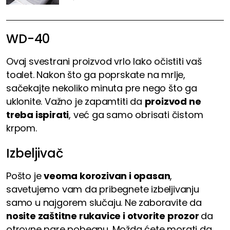
WD-40
Ovaj svestrani proizvod vrlo lako očistiti vaš
toalet. Nakon što ga poprskate na mrlje,
sačekajte nekoliko minuta pre nego što ga
uklonite. Važno je zapamtiti da
proizvod ne
treba ispirati
, već ga samo obrisati čistom
krpom.
Izbeljivač
Pošto je
veoma korozivan i opasan
,
savetujemo vam da pribegnete izbeljivanju
samo u najgorem slučaju. Ne zaboravite da
nosite zaštitne rukavice i otvorite prozor
da
otrovne pare pobegnu. Možda ćete morati da