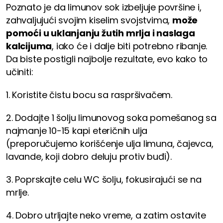
Poznato je da limunov sok izbeljuje površine i,
zahvaljujući svojim kiselim svojstvima,
može
pomoći u uklanjanju žutih mrlja i naslaga
kalcijuma
, iako će i dalje biti potrebno ribanje.
Da biste postigli najbolje rezultate, evo kako to
učiniti:
1. Koristite čistu bocu sa raspršivačem.
2. Dodajte 1 šolju limunovog soka pomešanog sa
najmanje 10-15 kapi eteričnih ulja
(preporučujemo korišćenje ulja limuna, čajevca,
lavande, koji dobro deluju protiv buđi).
3. Poprskajte celu WC šolju, fokusirajući se na
mrlje.
4. Dobro utrljajte neko vreme, a zatim ostavite