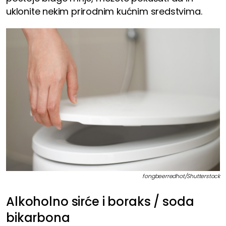
uklonite nekim prirodnim kućnim sredstvima.
fongbeerredhot/Shutterstock
Alkoholno sirće i boraks / soda
bikarbona