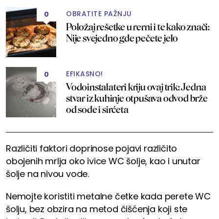
OBRATITE PAŽNJU
0
Položaj rešetke u rerni i te kako znači:
Nije svejedno gde pečete jelo
EFIKASNO!
0
Vodoinstalateri kriju ovaj trik: Jedna
stvar iz kuhinje otpušava odvod brže
od sode i sirćeta
Različiti faktori doprinose pojavi različito
obojenih mrlja oko ivice WC šolje, kao i unutar
šolje na nivou vode.
Nemojte koristiti metalne četke kada perete WC
šolju, bez obzira na metod čišćenja koji ste