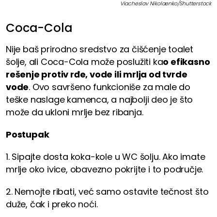
Viacheslav Nikolaenko/Shutterstock
Coca-Cola
Nije baš prirodno sredstvo za čišćenje toalet
šolje, ali Coca-Cola može poslužiti ka
o efikasno
rešenje protiv rđe, vode ili mrlja od tvrde
vode
. Ovo savršeno funkcioniše za male do
teške naslage kamenca, a najbolji deo je što
može da ukloni mrlje bez ribanja.
Postupak
1. Sipajte dosta koka-kole u ​​WC šolju. Ako imate
mrlje oko ivice, obavezno pokrijte i to područje.
2. Nemojte ribati, već samo ostavite tečnost što
duže, čak i preko noći.