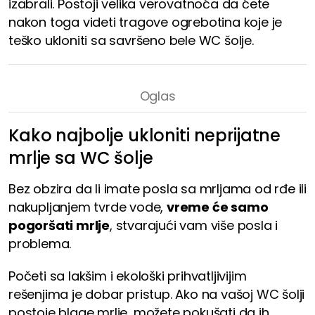
izabrali. Postoji velika verovatnoća da ćete
nakon toga videti tragove ogrebotina koje je
teško ukloniti sa savršeno bele WC šolje.
Kako najbolje ukloniti neprijatne
mrlje sa WC šolje
Bez obzira da li imate posla sa mrljama od rđe ili
nakupljanjem tvrde vode,
vreme će samo
pogoršati mrlje
, stvarajući vam više posla i
problema.
Početi sa lakšim i ekološki prihvatljivijim
rešenjima je dobar pristup. Ako na vašoj WC šolji
postoje blage mrlje, možete pokušati da ih