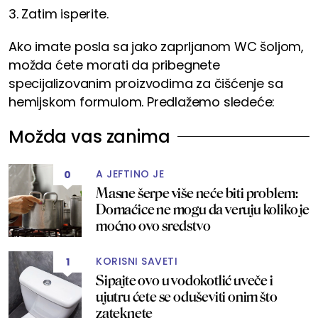
3. Zatim isperite.
Ako imate posla sa jako zaprljanom WC šoljom,
možda ćete morati da pribegnete
specijalizovanim proizvodima za čišćenje sa
hemijskom formulom. Predlažemo sledeće:
Možda vas zanima
A JEFTINO JE
0
Masne šerpe više neće biti problem:
Domaćice ne mogu da veruju koliko je
moćno ovo sredstvo
KORISNI SAVETI
1
Sipajte ovo u vodokotlić uveče i
ujutru ćete se oduševiti onim što
zateknete