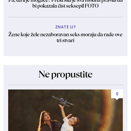
bi pokazala čist seksepil FOTO
ZNATE LI?
Žene koje žele nezaboravan seks moraju da rade ove
tri stvari
Ne propustite
0