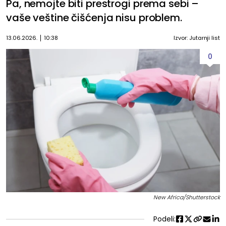
Pa, nemojte biti prestrogi prema sebi –
vaše veštine čišćenja nisu problem.
13.06.2026.
10:38
Izvor: Jutarnji list
0
New Africa/Shutterstock
Podeli: