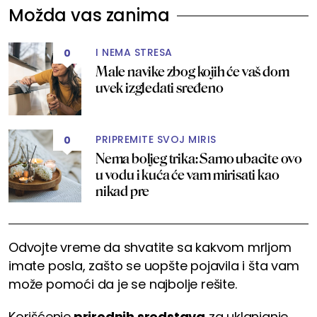
Možda vas zanima
I NEMA STRESA
0
Male navike zbog kojih će vaš dom
uvek izgledati sređeno
PRIPREMITE SVOJ MIRIS
0
Nema boljeg trika: Samo ubacite ovo
u vodu i kuća će vam mirisati kao
nikad pre
Odvojte vreme da shvatite sa kakvom mrljom
imate posla, zašto se uopšte pojavila i šta vam
može pomoći da je se najbolje rešite.
Korišćenje
prirodnih sredstava
za uklanjanje