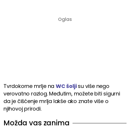
Tvrdokorne mrlje na
WC šolji
su više nego
verovatno razlog. Međutim, možete biti sigurni
da je čišćenje mrlja lakše ako znate više o
njihovoj prirodi.
Možda vas zanima