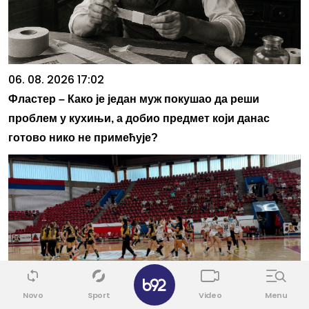
06. 08. 2026 17:02
Фластер – Како је један муж покушао да реши
проблем у кухињи, а добио предмет који данас
готово нико не примећује?
✕
Novo
Sport
Video
Menu
06. 08. 2026 22:27