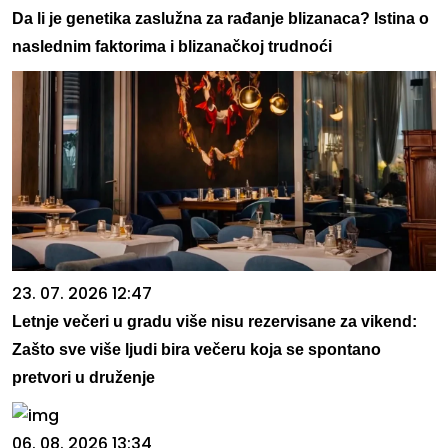
Da li je genetika zaslužna za rađanje blizanaca? Istina o
naslednim faktorima i blizanačkoj trudnoći
23. 07. 2026 12:47
Letnje večeri u gradu više nisu rezervisane za vikend:
Zašto sve više ljudi bira večeru koja se spontano
pretvori u druženje
06. 08. 2026 13:34