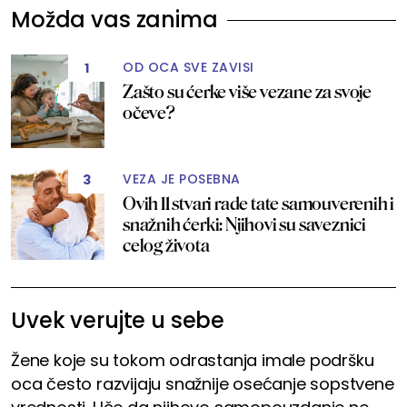
Možda vas zanima
OD OCA SVE ZAVISI
1
Zašto su ćerke više vezane za svoje
očeve?
VEZA JE POSEBNA
3
Ovih 11 stvari rade tate samouverenih i
snažnih ćerki: Njihovi su saveznici
celog života
Uvek verujte u sebe
Žene koje su tokom odrastanja imale podršku
oca često razvijaju snažnije osećanje sopstvene