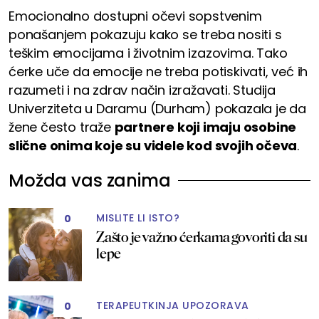
Emocionalno dostupni očevi sopstvenim
ponašanjem pokazuju kako se treba nositi s
teškim emocijama i životnim izazovima. Tako
ćerke uče da emocije ne treba potiskivati, već ih
razumeti i na zdrav način izražavati. Studija
Univerziteta u Daramu (Durham) pokazala je da
žene često traže
partnere koji imaju osobine
slične onima koje su videle kod svojih očeva
.
Možda vas zanima
MISLITE LI ISTO?
0
Zašto je važno ćerkama govoriti da su
lepe
TERAPEUTKINJA UPOZORAVA
0