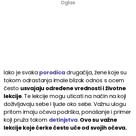
Iako je svaka
porodica
drugačija, žene koje su
tokom odrastanja imale blizak odnos s ocem
često
usvajaju određene vrednosti i životne
lekcije
. Te lekcije mogu uticati na način na koji
doživljavaju sebe i ljude oko sebe. Važnu ulogu
pritom imaju očeva podrška, ponašanje i primer
koji pruža tokom
detinjstva
.
Ovo su važne
lekcije koje ćerke često uče od svojih očeva.