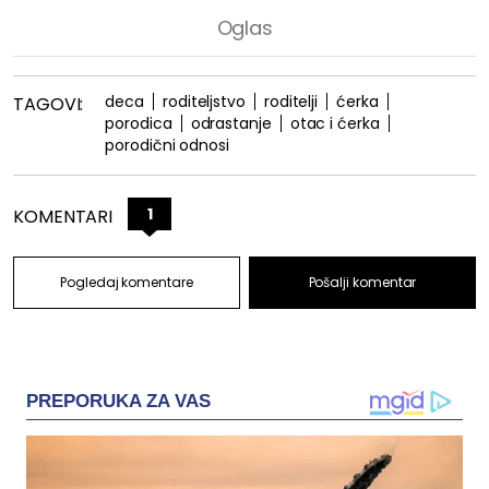
deca
roditeljstvo
roditelji
ćerka
TAGOVI:
porodica
odrastanje
otac i ćerka
porodični odnosi
1
KOMENTARI
Pogledaj komentare
Pošalji komentar
PREPORUKA ZA VAS