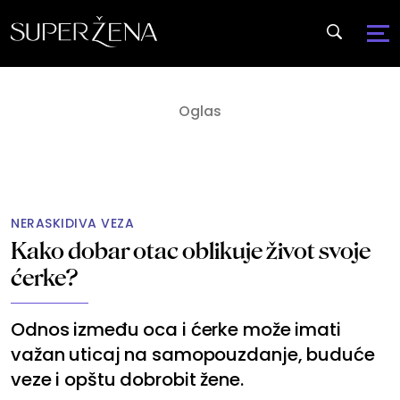
NERASKIDIVA VEZA
Kako dobar otac oblikuje život svoje
ćerke?
Odnos između oca i ćerke može imati
važan uticaj na samopouzdanje, buduće
veze i opštu dobrobit žene.