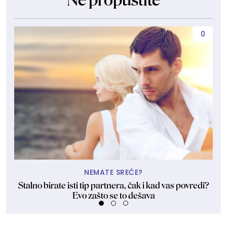
Ne propustite
0
NEMATE SREĆE?
Stalno birate isti tip partnera, čak i kad vas povredi?
Evo zašto se to dešava