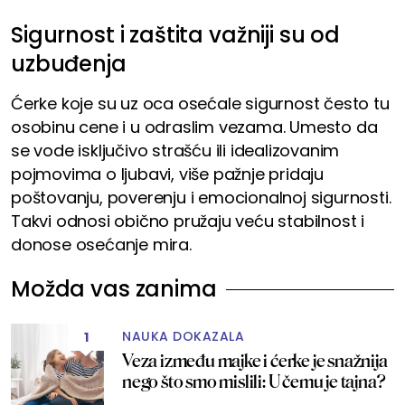
Sigurnost i zaštita važniji su od
uzbuđenja
Ćerke koje su uz oca osećale sigurnost često tu
osobinu cene i u odraslim vezama. Umesto da
se vode isključivo strašću ili idealizovanim
pojmovima o ljubavi, više pažnje pridaju
poštovanju, poverenju i emocionalnoj sigurnosti.
Takvi odnosi obično pružaju veću stabilnost i
donose osećanje mira.
Možda vas zanima
NAUKA DOKAZALA
1
Veza između majke i ćerke je snažnija
nego što smo mislili: U čemu je tajna?