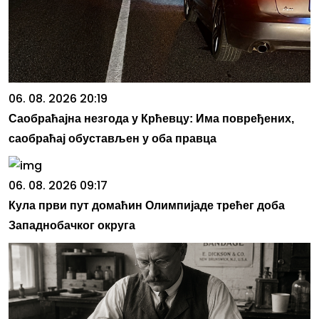
06. 08. 2026 20:19
Саобраћајна незгода у Крћевцу: Има повређених,
саобраћај обустављен у оба правца
06. 08. 2026 09:17
Кула први пут домаћин Олимпијаде трећег доба
Западнобачког округа