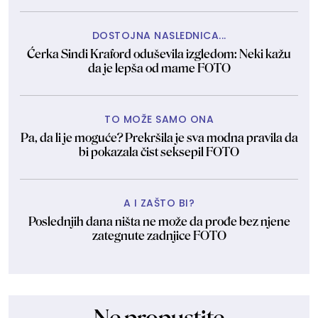
DOSTOJNA NASLEDNICA...
Ćerka Sindi Kraford oduševila izgledom: Neki kažu
da je lepša od mame FOTO
TO MOŽE SAMO ONA
Pa, da li je moguće? Prekršila je sva modna pravila da
bi pokazala čist seksepil FOTO
A I ZAŠTO BI?
Poslednjih dana ništa ne može da prođe bez njene
zategnute zadnjice FOTO