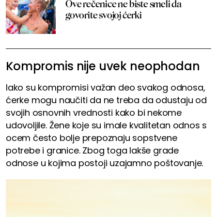
Ove rečenice ne biste smeli da
govorite svojoj ćerki
Kompromis nije uvek neophodan
Iako su kompromisi važan deo svakog odnosa,
ćerke mogu naučiti da ne treba da odustaju od
svojih osnovnih vrednosti kako bi nekome
udovoljile. Žene koje su imale kvalitetan odnos s
ocem često bolje prepoznaju sopstvene
potrebe i granice. Zbog toga lakše grade
odnose u kojima postoji uzajamno poštovanje.