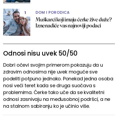
DOM I PORODICA
1
Muškarci koji imaju ćerke žive duže?
Iznenadiće vas najnoviji podaci
Odnosi nisu uvek 50/50
Dobri očevi svojim primerom pokazuju da u
zdravim odnosima nije uvek moguće sve
podeliti potpuno jednako. Ponekad jedna osoba
nosi veći teret kada se druga suočava s
problemima. Ćerke tako uče da se kvalitetni
odnosi zasnivaju na međusobnoj podršci, a ne
na stalnom sabiranju ko je učinio više.