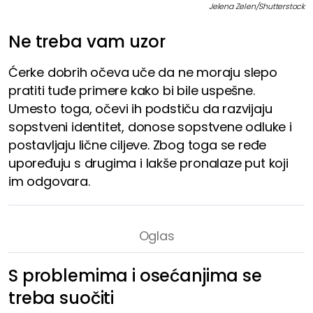
Jelena Zelen/Shutterstock
Ne treba vam uzor
Ćerke dobrih očeva uče da ne moraju slepo
pratiti tuđe primere kako bi bile uspešne.
Umesto toga, očevi ih podstiču da razvijaju
sopstveni identitet, donose sopstvene odluke i
postavljaju lične ciljeve. Zbog toga se ređe
upoređuju s drugima i lakše pronalaze put koji
im odgovara.
S problemima i osećanjima se
treba suočiti