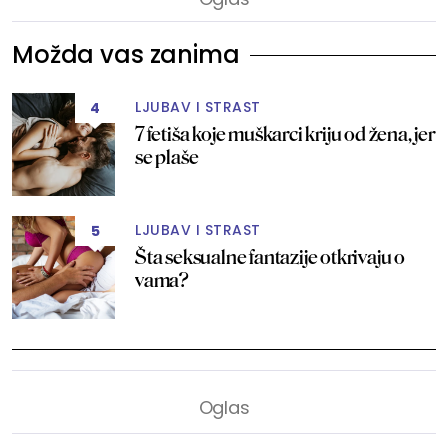
Možda vas zanima
LJUBAV I STRAST
4
7 fetiša koje muškarci kriju od žena, jer
se plaše
LJUBAV I STRAST
5
Šta seksualne fantazije otkrivaju o
vama?