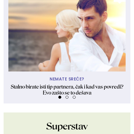
NEMATE SREĆE?
Stalno birate isti tip partnera, čak i kad vas povredi?
Evo zašto se to dešava
Superstav