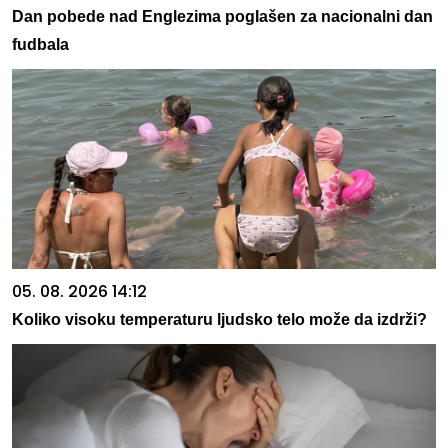
Dan pobede nad Englezima poglašen za nacionalni dan
fudbala
05. 08. 2026 14:12
Koliko visoku temperaturu ljudsko telo može da izdrži?