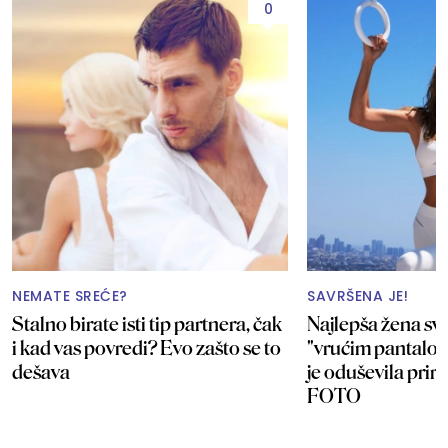
0
NEMATE SREĆE?
SAVRŠENA JE!
Stalno birate isti tip partnera, čak
Najlepša žena sve
i kad vas povredi? Evo zašto se to
"vrućim pantalo
dešava
je oduševila pri
FOTO