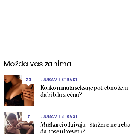
Možda vas zanima
LJUBAV I STRAST
33
Koliko minuta seksa je potrebno ženi
da bi bila srećna?
LJUBAV I STRAST
7
Muškarci otkrivaju – šta žene ne treba
da nose u krevetu?