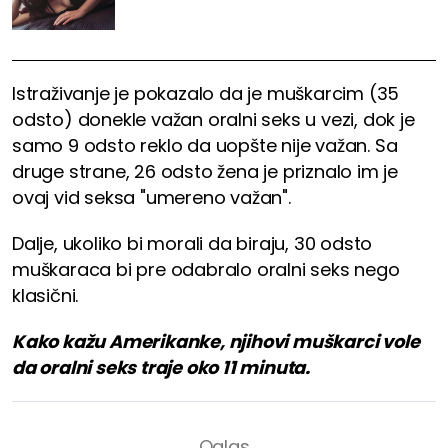
Istraživanje je pokazalo da je muškarcim (35
odsto) donekle važan oralni seks u vezi, dok je
samo 9 odsto reklo da uopšte nije važan. Sa
druge strane, 26 odsto žena je priznalo im je
ovaj vid seksa "umereno važan".
Dalje, ukoliko bi morali da biraju, 30 odsto
muškaraca bi pre odabralo oralni seks nego
klasični.
Kako kažu Amerikanke, njihovi muškarci vole
da oralni seks traje oko 11 minuta.