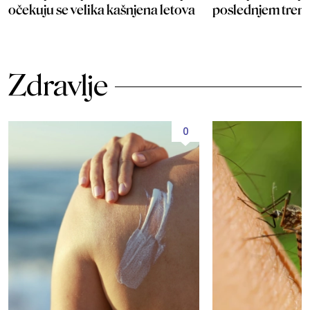
očekuju se velika kašnjena letova
poslednjem tren
Zdravlje
0