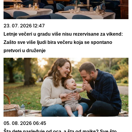
23. 07. 2026 12:47
Letnje večeri u gradu više nisu rezervisane za vikend:
Zašto sve više ljudi bira večeru koja se spontano
pretvori u druženje
05. 08. 2026 06:45
Šta dete nasleđuje od oca, a šta od majke? Sve što