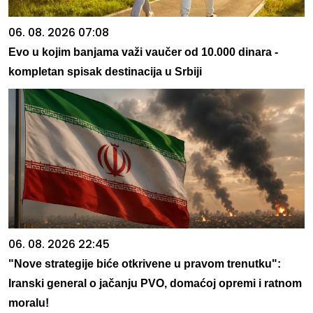
06. 08. 2026 07:08
Evo u kojim banjama važi vaučer od 10.000 dinara -
kompletan spisak destinacija u Srbiji
06. 08. 2026 22:45
"Nove strategije biće otkrivene u pravom trenutku":
Iranski general o jačanju PVO, domaćoj opremi i ratnom
moralu!