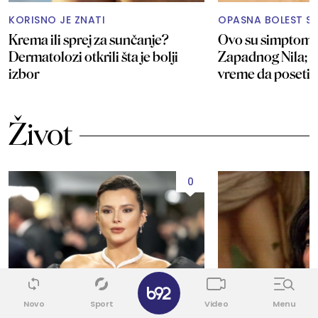
KORISNO JE ZNATI
OPASNA BOLEST ST
Krema ili sprej za sunčanje?
Ovo su simptomi 
Dermatolozi otkrili šta je bolji
Zapadnog Nila; E
izbor
vreme da posetit
Život
0
✕
Novo
Sport
Video
Menu