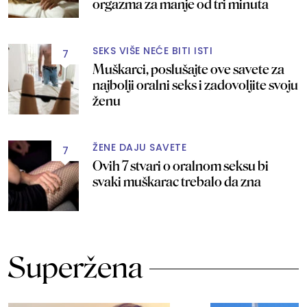
orgazma za manje od tri minuta
SEKS VIŠE NEĆE BITI ISTI
7
Muškarci, poslušajte ove savete za
najbolji oralni seks i zadovoljite svoju
ženu
ŽENE DAJU SAVETE
7
Ovih 7 stvari o oralnom seksu bi
svaki muškarac trebalo da zna
Superžena