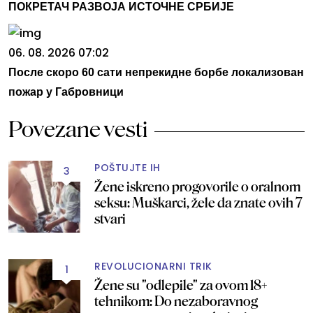
ПОКРЕТАЧ РАЗВОЈА ИСТОЧНЕ СРБИЈЕ
06. 08. 2026 07:02
После скоро 60 сати непрекидне борбе локализован
пожар у Габровници
Povezane vesti
POŠTUJTE IH
3
Žene iskreno progovorile o oralnom
seksu: Muškarci, žele da znate ovih 7
stvari
REVOLUCIONARNI TRIK
1
Žene su "odlepile" za ovom 18+
tehnikom: Do nezaboravnog