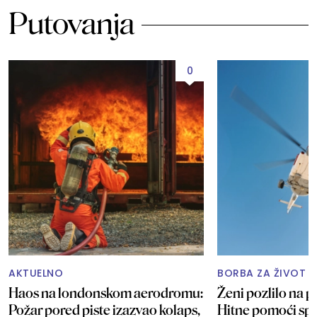
Putovanja
0
AKTUELNO
BORBA ZA ŽIVOT 
Haos na londonskom aerodromu:
Ženi pozlilo na pl
Požar pored piste izazvao kolaps,
Hitne pomoći spa