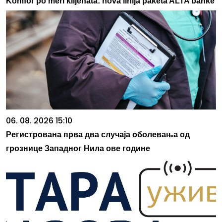
Komfor po meri klijenata: nova linija paketa ALTA banke
06. 08. 2026 15:10
Регистрована прва два случаја оболевања од
грознице Западног Нила ове године