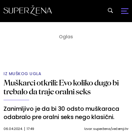
IZ MUŠKOG UGLA
Muškarci otkrili: Evo koliko dugo bi
trebalo da traje oralni seks
Zanimljivo je da bi 30 odsto muškaraca
odabralo pre oralni seks nego klasični.
06.04.2024.
17:49
Izvor: superžena/večernji.hr