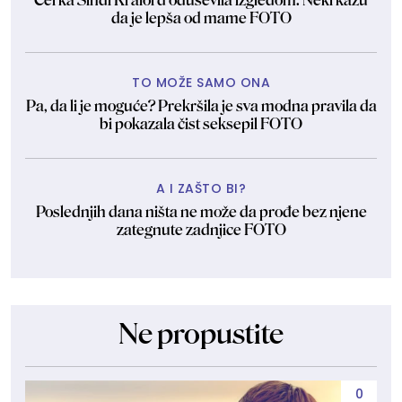
Ćerka Sindi Kraford oduševila izgledom: Neki kažu
da je lepša od mame FOTO
TO MOŽE SAMO ONA
Pa, da li je moguće? Prekršila je sva modna pravila da
bi pokazala čist seksepil FOTO
A I ZAŠTO BI?
Poslednjih dana ništa ne može da prođe bez njene
zategnute zadnjice FOTO
Ne propustite
0