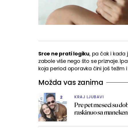
Srce ne prati logiku
, pa čak i kada
zabole više nego što se priznaje. Ipa
koja period oporavka čini još težim 
Možda vas zanima
KRAJ LJUBAVI
2
Pre pet meseci su dobi
raskinuo sa manek