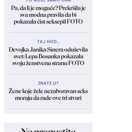
TO MOŽE SAMO ONA
Pa, da li je moguće? Prekršila je
sva modna pravila da bi
pokazala čist seksepil FOTO
TAJ HOD...
Devojka Janika Sinera oduševila
svet: Lepa Bosanka pokazala
svoju ženstvenu stranu FOTO
ZNATE LI?
Žene koje žele nezaboravan seks
moraju da rade ove tri stvari