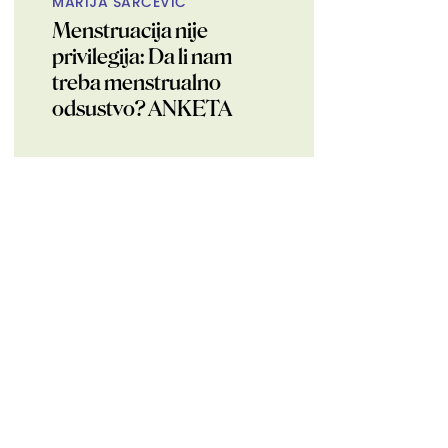
MARIJA ŠARČEVIĆ
Menstruacija nije
privilegija: Da li nam
treba menstrualno
odsustvo? ANKETA