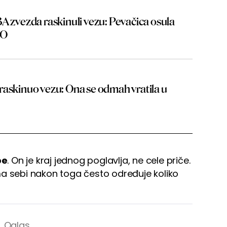
A zvezda raskinuli vezu: Pevačica osula
TO
raskinuo vezu: Ona se odmah vratila u
be
. On je kraj jednog poglavlja, ne cele priče.
ma sebi nakon toga često određuje koliko