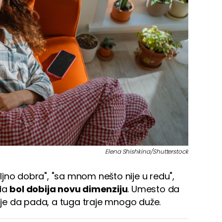
Elena Shishkina/Shutterstock
jno dobra", "sa mnom nešto nije u redu",
ada
bol dobija novu dimenziju
. Umesto da
je da pada, a tuga traje mnogo duže.