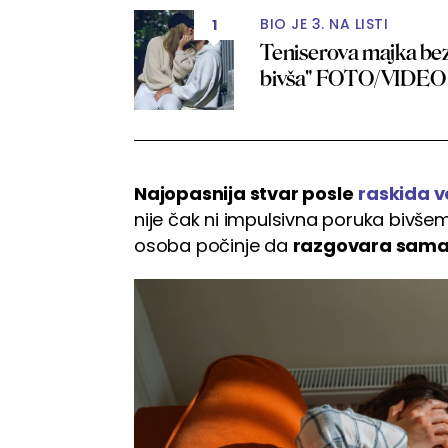
BIO JE 3. NA LISTI
1
Teniserova majka bez 
bivša" FOTO/VIDEO
Najopasnija stvar posle
raskida v
nije čak ni impulsivna poruka bivšem
osoba počinje da
razgovara sama