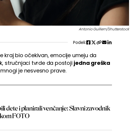
Antonio Guillem/Shutterstock
Podeli:
 je kraj bio očekivan, emocije umeju da
k, stručnjaci tvrde da postoji
jedna greška
i mnogi je nesvesno prave.
li dete i planirali venčanje: Slavni zavodnik
enkom FOTO