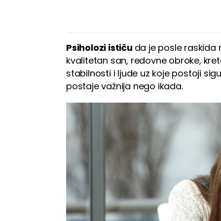
Psiholozi ističu
da je posle raskida 
kvalitetan san, redovne obroke, kret
stabilnosti i ljude uz koje postoji 
postaje važnija nego ikada.