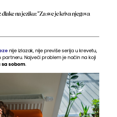
dlake na jeziku: "Za sve je kriva njegova
eze
nije izlazak, nije previše serija u krevetu,
 partneru. Najveći problem je način na koji
 sa sobom
.