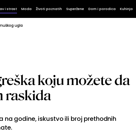
av i strast
Moda
Životi poznatih
Superžene
Dom i porodica
Kuhinja
 muškog ugla
greška koju možete da
n raskida
a na godine, iskustvo ili broj prethodnih
nate.