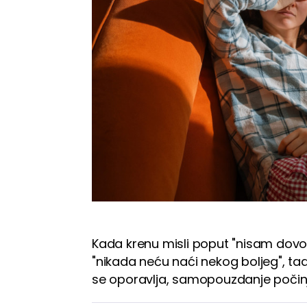
Kada krenu misli poput "nisam dovol
"nikada neću naći nekog boljeg", t
se oporavlja, samopouzdanje počin