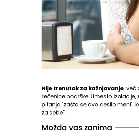
Nije trenutak za kažnjavanje
, već
rečenice podrške. Umesto izolacije
pitanja "zašto se ovo desilo meni", 
za sebe".
Možda vas zanima