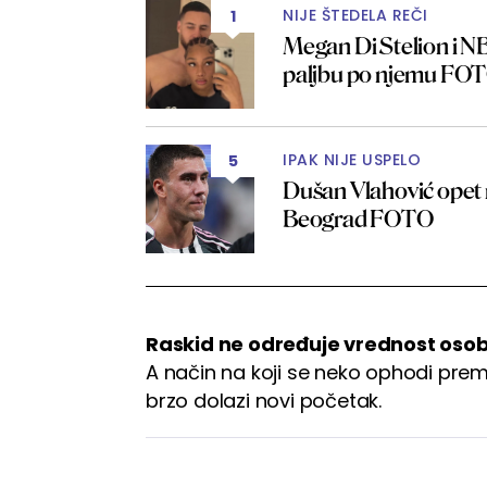
NIJE ŠTEDELA REČI
1
Megan Di Stelion i NB
paljbu po njemu FO
IPAK NIJE USPELO
5
Dušan Vlahović opet 
Beograd FOTO
Raskid ne određuje vrednost oso
A način na koji se neko ophodi pre
brzo dolazi novi početak.