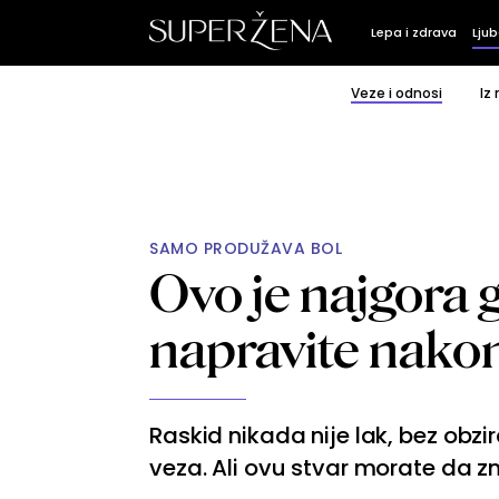
Lepa i zdrava
Ljub
Veze i odnosi
Iz
SAMO PRODUŽAVA BOL
Ovo je najgora 
napravite nako
Raskid nikada nije lak, bez obzir
veza. Ali ovu stvar morate da z