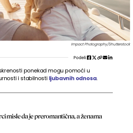
Impact Photography/Shutterstock
Podeli:
neiskrenosti ponekad mogu pomoći u
rnosti i stabilnosti
ljubavnih odnosa
.
ci misle da je preromantična, a ženama