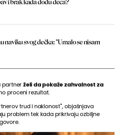
bav i brak kada dođu deca?
nu naviku svog dečka: "Umalo se nisam
a partner
želi da pokaže zahvalnost za
no proceni rezultat.
partnerov trud i naklonost", objašnjava
ju problem tek kada prikrivaju ozbiljne
zgovore.