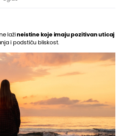
e laži
neistine koje imaju pozitivan uticaj
nja i podstiču bliskost.