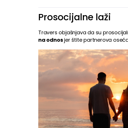
Prosocijalne laži
Travers objašnjava da su prosocijaln
na odnos
jer štite partnerova oseća