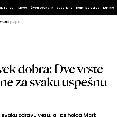
av i strast
Moda
Životi poznatih
Superžene
Dom i porodica
Kuhinja
 muškog ugla
uvek dobra: Dve vrste
dne za svaku uspešnu
a svaku zdravu vezu, ali psiholog Mark