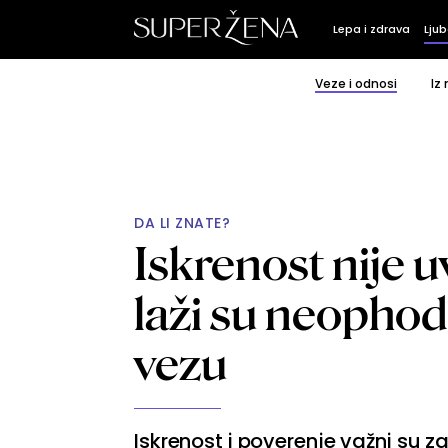
Lepa i zdrava
Ljub
Veze i odnosi
Iz
DA LI ZNATE?
Iskrenost nije 
laži su neopho
vezu
Iskrenost i poverenje važni su z