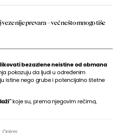
j veze nije prevara – već nešto mnogo tiše
likovati bezazlene neistine od obmana
anja pokazuju da ljudi u određenim
ju istine nego grube i potencijalno štetne
laži"
koje su, prema njegovim rečima,