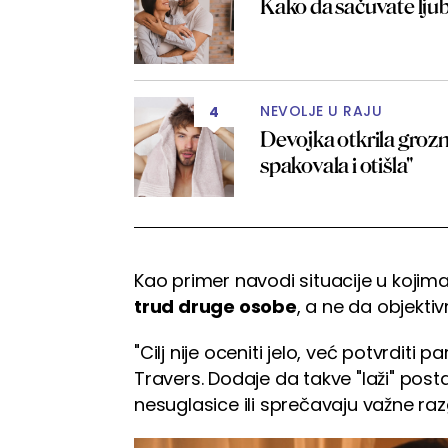
Kako da sačuvate lju
NEVOLJE U RAJU
4
Devojka otkrila groz
spakovala i otišla"
Kao primer navodi situacije u kojim
trud druge osobe
, a ne da objektiv
"Cilj nije oceniti jelo, već potvrditi 
Travers. Dodaje da takve "laži" posta
nesuglasice ili sprečavaju važne ra