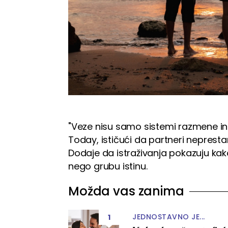
"Veze nisu samo sistemi razmene in
Today, ističući da partneri neprest
Dodaje da istraživanja pokazuju kako
nego grubu istinu.
Možda vas zanima
JEDNOSTAVNO JE...
1