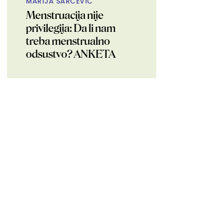
MARIJA ŠARČEVIĆ
Menstruacija nije
privilegija: Da li nam
treba menstrualno
odsustvo? ANKETA