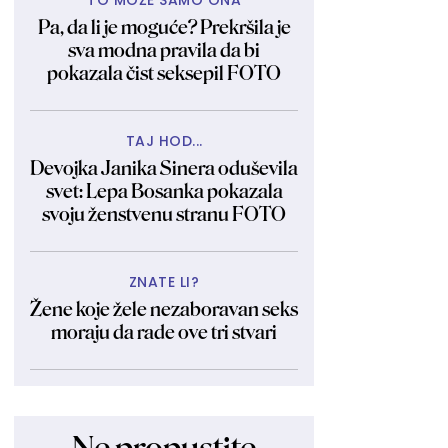
TO MOŽE SAMO ONA
Pa, da li je moguće? Prekršila je
sva modna pravila da bi
pokazala čist seksepil FOTO
TAJ HOD...
Devojka Janika Sinera oduševila
svet: Lepa Bosanka pokazala
svoju ženstvenu stranu FOTO
ZNATE LI?
Žene koje žele nezaboravan seks
moraju da rade ove tri stvari