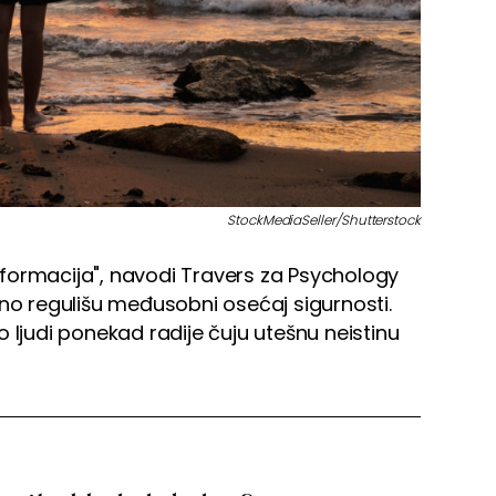
StockMediaSeller/Shutterstock
formacija", navodi Travers za Psychology
ano regulišu međusobni osećaj sigurnosti.
 ljudi ponekad radije čuju utešnu neistinu