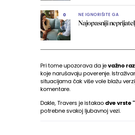
NE IGNORIŠITE GA
0
Najopasniji neprijatel
Pri tome upozorava da je
važno raz
koje narušavaju poverenje. Istraživ
situacijama čak više vole blažu verzi
komentare.
Dakle, Travers je istakao
dve vrste "
potrebne svakoj ljubavnoj vezi.