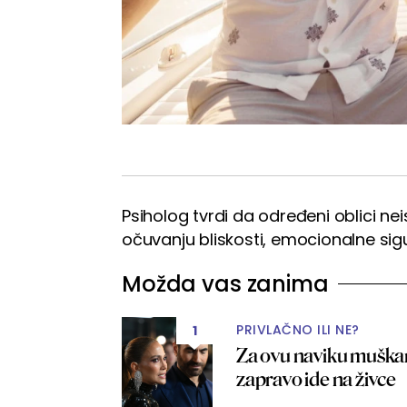
Psiholog tvrdi da određeni oblici 
očuvanju bliskosti, emocionalne sigu
Možda vas zanima
PRIVLAČNO ILI NE?
1
Za ovu naviku muškar
zapravo ide na živce