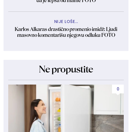
da je lepša od mame FOTO
NIJE LOŠE...
Karlos Alkaras drastično promenio imidž: Ljudi
masovno komentarišu njegovu odluku FOTO
Ne propustite
0