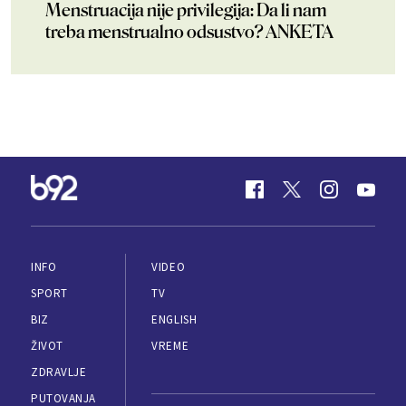
Menstruacija nije privilegija: Da li nam
treba menstrualno odsustvo? ANKETA
INFO
VIDEO
SPORT
TV
BIZ
ENGLISH
ŽIVOT
VREME
ZDRAVLJE
PUTOVANJA