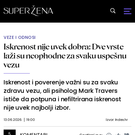
VEZE I ODNOSI
Iskrenost nije uvek dobra: Dve vrste
laži su neophodne za svaku uspešnu
vezu
Iskrenost i poverenje važni su za svaku
zdravu vezu, ali psiholog Mark Travers
ističe da potpuna i nefiltrirana iskrenost
nije uvek najbolji izbor.
13.06.2026.
19:00
Izvor: Index.hr
5
KOMENTARI