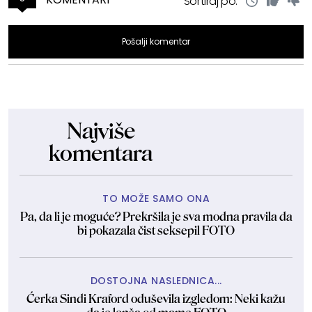
Sortiraj po:
Pošalji komentar
Najviše
komentara
TO MOŽE SAMO ONA
Pa, da li je moguće? Prekršila je sva modna pravila da
bi pokazala čist seksepil FOTO
DOSTOJNA NASLEDNICA...
Ćerka Sindi Kraford oduševila izgledom: Neki kažu