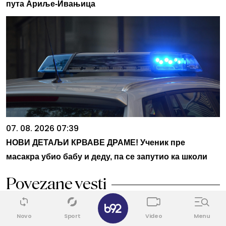
пута Ариље-Ивањица
07. 08. 2026 07:39
НОВИ ДЕТАЉИ КРВАВЕ ДРАМЕ! Ученик пре
масакра убио бабу и деду, па се запутио ка школи
Povezane vesti
✕
NEMATE SREĆE?
1
Novo
Sport
Video
Menu
Stalno birate isti tip partnera, čak i