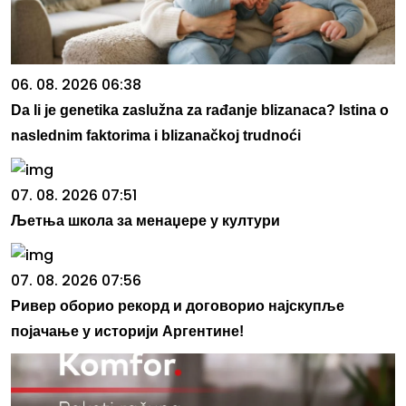
06. 08. 2026 06:38
Da li je genetika zaslužna za rađanje blizanaca? Istina o
naslednim faktorima i blizanačkoj trudnoći
07. 08. 2026 07:51
Љетња школа за менаџере у култури
07. 08. 2026 07:56
Ривер оборио рекорд и договорио најскупље
појачање у историји Аргентине!