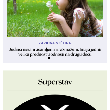
ZAVIDNA VEŠTINA
Jedinci nisu ni usamljeni ni razmaženi: Imaju jednu
Nje
veliku prednost u odnosu na drugu decu
Superstav