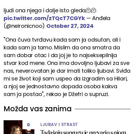
ljudi ona njega i dalje isto gleda🫠🫠
pic.twitter.com/zTQcT7CGYk
— Anđela
(@neironicnoo)
October 27, 2024
"Ona čuva tvrđavu kada sam ja odsutan, ali i
kada sam ja tamo. Mislim da ona smatra da
sam dobar otac i da joj je to najseksepilnija
stvar kod mene. Ona ima dovoljno ljubavi za sve
nas, neverovatan je dar imati toliko ljubavi. Sviđa
mi se život koji sam uspeo da izgradim sa Hilari,
a njoj se jednostavno dopada osoba kakva
sam ja postao", rekao je Džefri o supruzi.
Možda vas zanima
LJUBAV I STRAST
0
Tadašnju suprugu je prevario s njom,