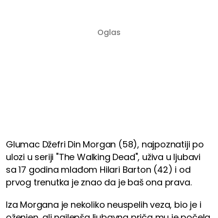
Glumac Džefri Din Morgan (58), najpoznatiji po
ulozi u seriji "The Walking Dead", uživa u ljubavi
sa 17 godina mlađom Hilari Barton (42) i od
prvog trenutka je znao da je baš ona prava.
Iza Morgana je nekoliko neuspelih veza, bio je i
oženjen, ali najlepša ljubavna priča mu je počela