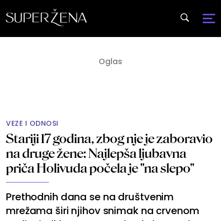
VEZE I ODNOSI
Stariji 17 godina, zbog nje je zaboravio
na druge žene: Najlepša ljubavna
priča Holivuda počela je "na slepo"
Prethodnih dana se na društvenim
mrežama širi njihov snimak na crvenom