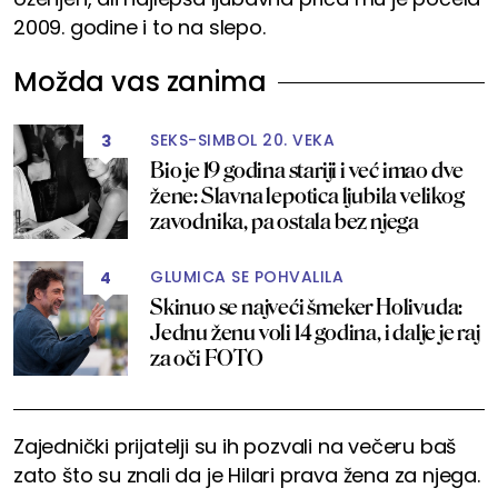
2009. godine i to na slepo.
Možda vas zanima
SEKS-SIMBOL 20. VEKA
3
Bio je 19 godina stariji i već imao dve
žene: Slavna lepotica ljubila velikog
zavodnika, pa ostala bez njega
GLUMICA SE POHVALILA
4
Skinuo se najveći šmeker Holivuda:
Jednu ženu voli 14 godina, i dalje je raj
za oči FOTO
Zajednički prijatelji su ih pozvali na večeru baš
zato što su znali da je Hilari prava žena za njega.