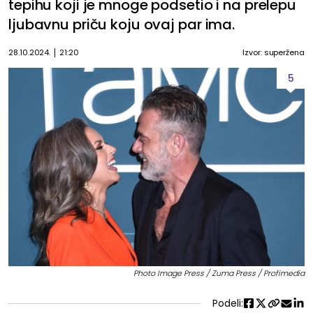
tepihu koji je mnoge podsetio i na prelepu
ljubavnu priču koju ovaj par ima.
28.10.2024.
21:20
Izvor: superžena
5
Photo Image Press / Zuma Press / Profimedia
Podeli: