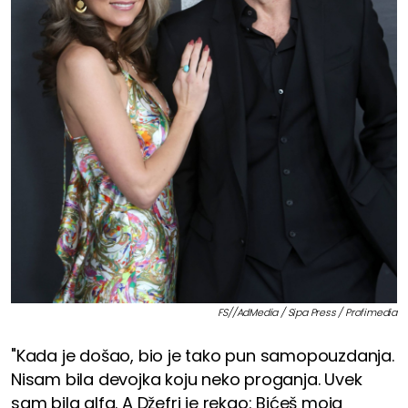
FS//AdMedia / Sipa Press / Profimedia
"Kada je došao, bio je tako pun samopouzdanja.
Nisam bila devojka koju neko proganja. Uvek
sam bila alfa. A Džefri je rekao: Bićeš moja