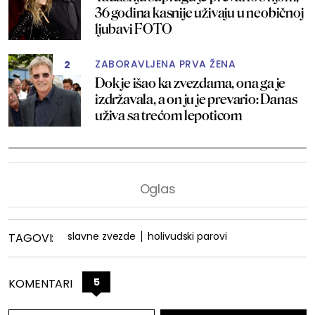
36 godina kasnije uživaju u neobičnoj
ljubavi FOTO
ZABORAVLJENA PRVA ŽENA
2
Dok je išao ka zvezdama, ona ga je
izdržavala, a on ju je prevario: Danas
uživa sa trećom lepoticom
slavne zvezde
holivudski parovi
TAGOVI:
5
KOMENTARI