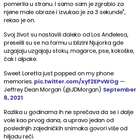
pomerila u stranu. I samo sam je zgrabio za
njene male obraze i izvukao je za 3 sekunde",
rekao je on.
Svoj život su nastavili daleko od Los Anđelesa,
preselili su se na farmu u blizini Njujorka gde
uzgajaju uzgajaju stoku, magarce, pse, kokoške,
čak i alpake.
Sweet Loretta just popped on my phone
memories.
pic.twitter.com/xyf2EPvWOg
—
Jeffrey Dean Morgan (@JDMorgan)
September
8, 2021
Razlika u godinama ih ne sprečava da se i dalje
vole kao prvog dana, a upravo jedan od
poslednjih zajedničkih snimaka govori više od
hiljadu reči.