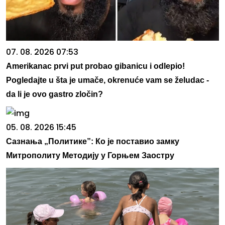
07. 08. 2026 07:53
Amerikanac prvi put probao gibanicu i odlepio!
Pogledajte u šta je umače, okrenuće vam se želudac -
da li je ovo gastro zločin?
05. 08. 2026 15:45
Сазнања „Политике”: Ко је поставио замку
Митрополиту Методију у Горњем Заостру