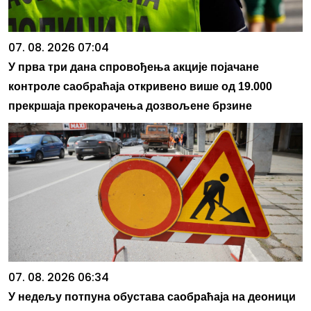
07. 08. 2026 07:04
У прва три дана спровођења акције појачане
контроле саобраћаја откривено више од 19.000
прекршаја прекорачења дозвољене брзине
07. 08. 2026 06:34
У недељу потпуна обустава саобраћаја на деоници