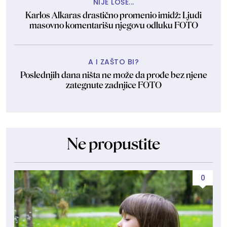
NIJE LOŠE...
Karlos Alkaras drastično promenio imidž: Ljudi
masovno komentarišu njegovu odluku FOTO
A I ZAŠTO BI?
Poslednjih dana ništa ne može da prođe bez njene
zategnute zadnjice FOTO
Ne propustite
0