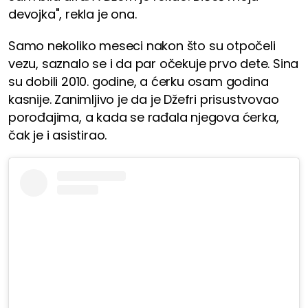
devojka", rekla je ona.
Samo nekoliko meseci nakon što su otpočeli
vezu, saznalo se i da par očekuje prvo dete. Sina
su dobili 2010. godine, a ćerku osam godina
kasnije. Zanimljivo je da je Džefri prisustvovao
porođajima, a kada se rađala njegova ćerka,
čak je i asistirao.