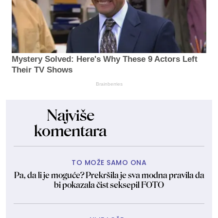
Mystery Solved: Here's Why These 9 Actors Left
Their TV Shows
Brainberries
Najviše
komentara
TO MOŽE SAMO ONA
Pa, da li je moguće? Prekršila je sva modna pravila da
bi pokazala čist seksepil FOTO