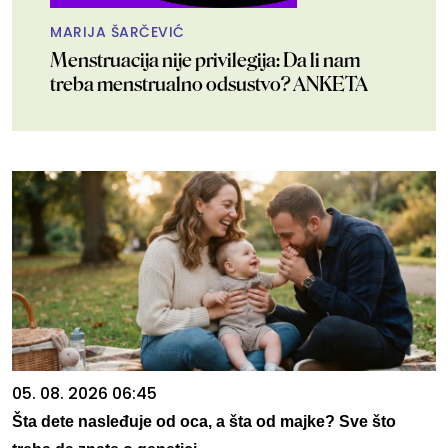
MARIJA ŠARČEVIĆ
Menstruacija nije privilegija: Da li nam
treba menstrualno odsustvo? ANKETA
05. 08. 2026 06:45
Šta dete nasleđuje od oca, a šta od majke? Sve što