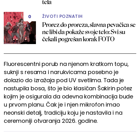
tela
ŽIVOTI POZNATIH
0
Prorez do proreza, slavna pevačica se
ne libi da pokaže svoje telo: Svi su
čekali pogrešan korak FOTO
Fluorescentni porub na njenom kratkom topu,
suknji s resama i narukvicama posebno je
dolazio do izražaja pod UV svetlima. Tada je
nastupila bosa, što je bio klasičan Šakirin potez
kojim je osigurala da odevna kombinacija bude
u prvom planu. Čak je i njen mikrofon imao
neonski detalj, tradiciju koju je nastavila i na
ceremoniji otvaranja 2026. godine.