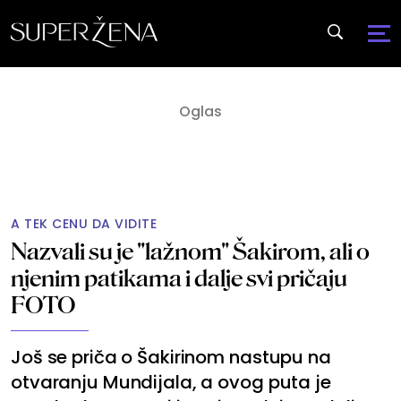
A TEK CENU DA VIDITE
Nazvali su je "lažnom" Šakirom, ali o
njenim patikama i dalje svi pričaju
FOTO
Još se priča o Šakirinom nastupu na
otvaranju Mundijala, a ovog puta je