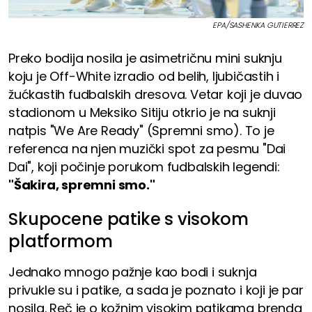
EPA/SASHENKA GUTIERREZ
Preko bodija nosila je asimetričnu mini suknju
koju je Off-White izradio od belih, ljubičastih i
žućkastih fudbalskih dresova. Vetar koji je duvao
stadionom u Meksiko Sitiju otkrio je na suknji
natpis "We Are Ready" (Spremni smo). To je
referenca na njen muzički spot za pesmu "Dai
Dai", koji počinje porukom fudbalskih legendi:
"Šakira, spremni smo."
Skupocene patike s visokom
platformom
Jednako mnogo pažnje kao bodi i suknja
privukle su i patike, a sada je poznato i koji je par
nosila. Reč je o kožnim visokim patikama brenda