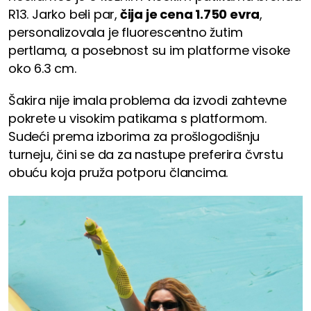
R13. Jarko beli par,
čija je cena 1.750 evra
,
personalizovala je fluorescentno žutim
pertlama, a posebnost su im platforme visoke
oko 6.3 cm.
Šakira nije imala problema da izvodi zahtevne
pokrete u visokim patikama s platformom.
Sudeći prema izborima za prošlogodišnju
turneju, čini se da za nastupe preferira čvrstu
obuću koja pruža potporu člancima.