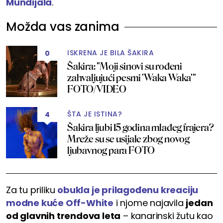
Mundijala
.
Možda vas zanima
ISKRENA JE BILA ŠAKIRA
0
Šakira: "Moji sinovi su rođeni
zahvaljujući pesmi 'Waka Waka'"
FOTO/VIDEO
ŠTA JE ISTINA?
4
Šakira ljubi 15 godina mlađeg frajera?
Mreže su se usijale zbog novog
ljubavnog para FOTO
Za tu priliku
obukla je prilagođenu kreaciju
modne kuće Off-White
i njome najavila
jedan
od glavnih trendova leta
– kanarinski žutu kao