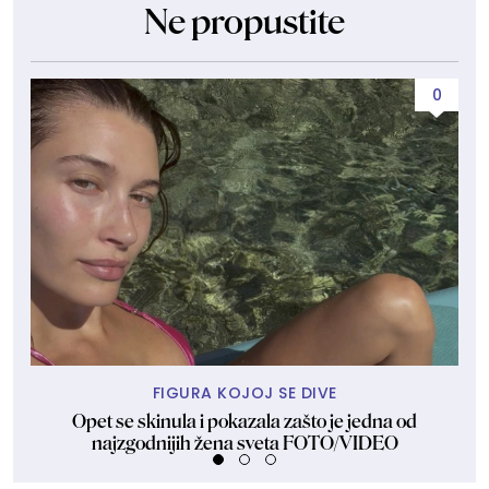
Ne propustite
0
FIGURA KOJOJ SE DIVE
Opet se skinula i pokazala zašto je jedna od
Ska
najzgodnijih žena sveta FOTO/VIDEO