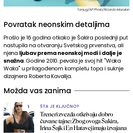
Tanjug/AP Photo/Ricardo Mazalan
Povratak neonskim detaljima
Prošlo je 16 godina otkako je Šakira poslednji put
nastupila na otvaranju Svetskog prvenstva, ali
njena
ljubav prema neonskoj modi i dalje je
snažna
. Godine 2010. pevala je svoj hit "Waka
Waka" u prilagođenom kompletu topa i suknje
dizajnera Roberta Kavalija.
Možda vas zanima
ŠTA JE KLJUČNO?
1
Treneri zvezda otkrivaju dobro
čuvane tajne: Zbog ovoga Šakira,
Irina Šajk i En Hatavej imaju izvajana