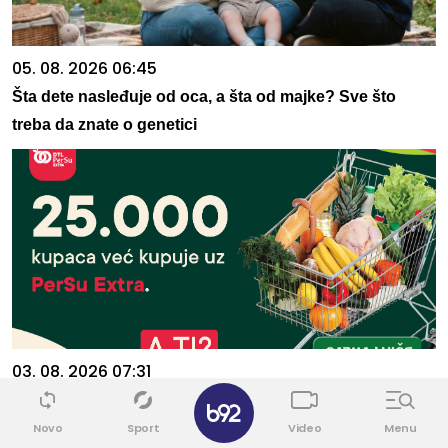
05. 08. 2026 06:45
Šta dete nasleđuje od oca, a šta od majke? Sve što
treba da znate o genetici
03. 08. 2026 07:31
✕
25.000 kupaca već kupuje uz PerSu Extra. A ti? Saznaj
više
Novo
Sport
Video
Menu