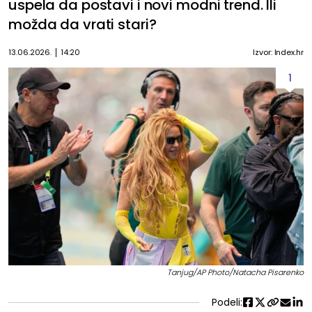
uspela da postavi i novi modni trend. Ili
možda da vrati stari?
13.06.2026.
14:20
Izvor: Index.hr
1
Tanjug/AP Photo/Natacha Pisarenko
Podeli: