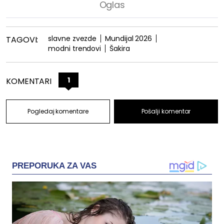
slavne zvezde
Mundijal 2026
TAGOVI:
modni trendovi
Šakira
1
KOMENTARI
Pogledaj komentare
Pošalji komentar
PREPORUKA ZA VAS