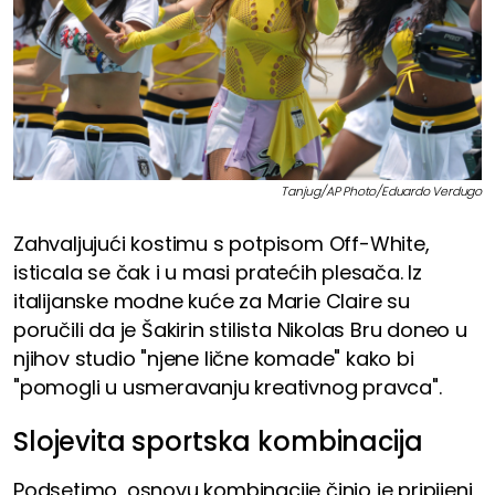
Tanjug/AP Photo/Eduardo Verdugo
Zahvaljujući kostimu s potpisom Off-White,
isticala se čak i u masi pratećih plesača. Iz
italijanske modne kuće za Marie Claire su
poručili da je Šakirin stilista Nikolas Bru doneo u
njihov studio "njene lične komade" kako bi
"pomogli u usmeravanju kreativnog pravca".
Slojevita sportska kombinacija
Podsetimo, osnovu kombinacije činio je pripijeni