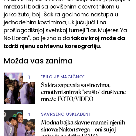
mrežasti bodi sa povišenim okovratnikom u
jarko žutoj boji. Šakira godinama nastupa u
jednodelnim kostimima, uključujući i na
prošlogodišnjoj svetskoj turneji "Las Mujeres Ya
No Lloran", pa je znala da
takav kroj može da
izdrži njenu zahtevnu koreografiju
.
Možda vas zanima
"BILO JE MAGIČNO"
1
Šakira zapevala sa sinovima,
emotivni snimak "srušio" društvene
mreže FOTO/VIDEO
SAVRŠENO USKLAĐENI
1
Modna bajka slavne mame i njenih
sinova: Nakon svega – oni su joj