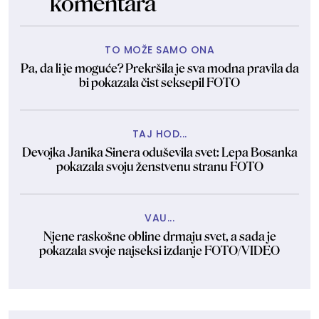
komentara
TO MOŽE SAMO ONA
Pa, da li je moguće? Prekršila je sva modna pravila da
bi pokazala čist seksepil FOTO
TAJ HOD...
Devojka Janika Sinera oduševila svet: Lepa Bosanka
pokazala svoju ženstvenu stranu FOTO
VAU...
Njene raskošne obline drmaju svet, a sada je
pokazala svoje najseksi izdanje FOTO/VIDEO