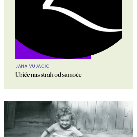
JANA VUJAČIĆ
Ubiće nas strah od samoće