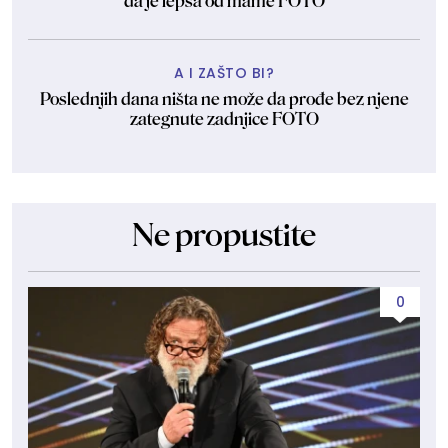
da je lepša od mame FOTO
A I ZAŠTO BI?
Poslednjih dana ništa ne može da prođe bez njene
zategnute zadnjice FOTO
Ne propustite
0