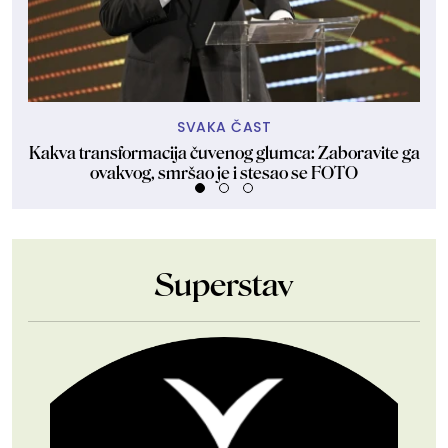
SVAKA ČAST
Kakva transformacija čuvenog glumca: Zaboravite ga
U
ovakvog, smršao je i stesao se FOTO
Superstav