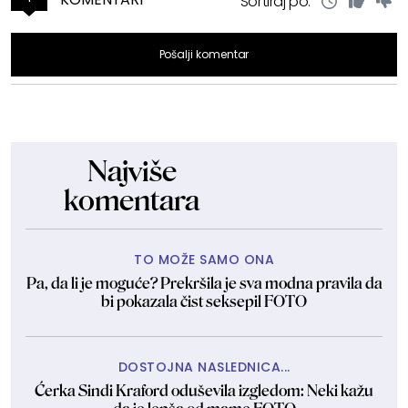
Sortiraj po:
Pošalji komentar
Najviše
komentara
TO MOŽE SAMO ONA
Pa, da li je moguće? Prekršila je sva modna pravila da
bi pokazala čist seksepil FOTO
DOSTOJNA NASLEDNICA...
Ćerka Sindi Kraford oduševila izgledom: Neki kažu