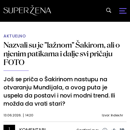
AKTUELNO
Nazvali su je "lažnom" Šakirom, ali o
njenim patikama i dalje svi pričaju
FOTO
Još se priča o Šakirinom nastupu na
otvaranju Mundijala, a ovog puta je
uspela da postavi i novi modni trend. Ili
možda da vrati stari?
13.06.2026.
14:20
Izvor: Index.hr
1
KOMENTARI