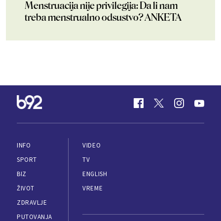
Menstruacija nije privilegija: Da li nam
treba menstrualno odsustvo? ANKETA
INFO
VIDEO
SPORT
TV
BIZ
ENGLISH
ŽIVOT
VREME
ZDRAVLJE
PUTOVANJA