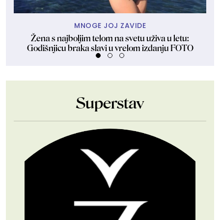
MNOGE JOJ ZAVIDE
Žena s najboljim telom na svetu uživa u letu:
Ven
Godišnjicu braka slavi u vrelom izdanju FOTO
Superstav