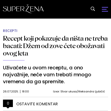
RECEPTI
Recept koji pokazuje da ništa ne treba
bacati: Džem od zove ćete obožavati
ovog leta
Uživaćete u ovom receptu, a ono
najvažnije, neće vam trebati mnogo
vremena da ga spremite.
26.07.2025.
18:00
Izvor: Stvar ukusa/Aleksandra Ljubičić
0
OSTAVITE KOMENTAR