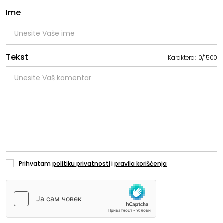
Ime
Tekst
Karaktera:
0
/
1500
Prihvatam
politiku privatnosti
i
pravila korišćenja