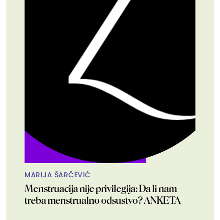
MARIJA ŠARČEVIĆ
Menstruacija nije privilegija: Da li nam
treba menstrualno odsustvo? ANKETA