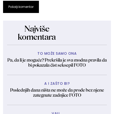
Pošalji komentar
Najviše
komentara
TO MOŽE SAMO ONA
Pa, da li je moguće? Prekršila je sva modna pravila da
bi pokazala čist seksepil FOTO
A I ZAŠTO BI?
Poslednjih dana ništa ne može da prođe bez njene
zategnute zadnjice FOTO
VAU...