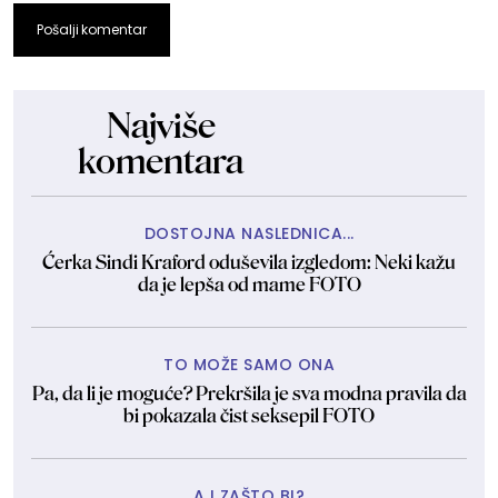
Pošalji komentar
Najviše
komentara
DOSTOJNA NASLEDNICA...
Ćerka Sindi Kraford oduševila izgledom: Neki kažu
da je lepša od mame FOTO
TO MOŽE SAMO ONA
Pa, da li je moguće? Prekršila je sva modna pravila da
bi pokazala čist seksepil FOTO
A I ZAŠTO BI?