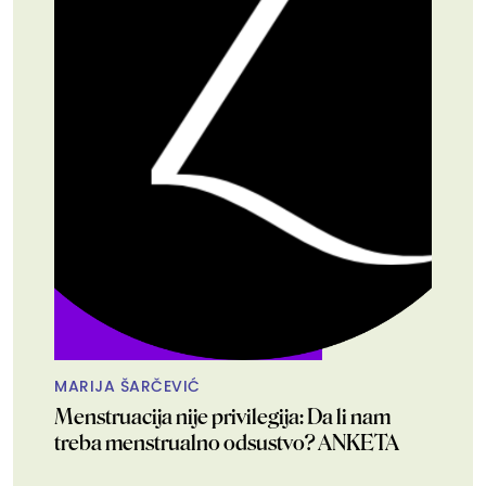
MARIJA ŠARČEVIĆ
Menstruacija nije privilegija: Da li nam
treba menstrualno odsustvo? ANKETA