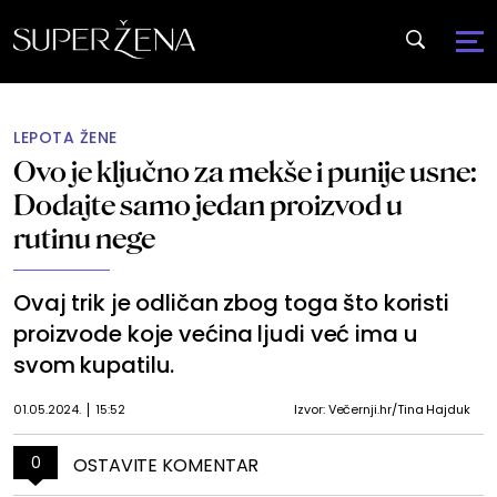
LEPOTA ŽENE
Ovo je ključno za mekše i punije usne:
Dodajte samo jedan proizvod u
rutinu nege
Ovaj trik je odličan zbog toga što koristi
proizvode koje većina ljudi već ima u
svom kupatilu.
01.05.2024.
15:52
Izvor: Večernji.hr/Tina Hajduk
0
OSTAVITE KOMENTAR