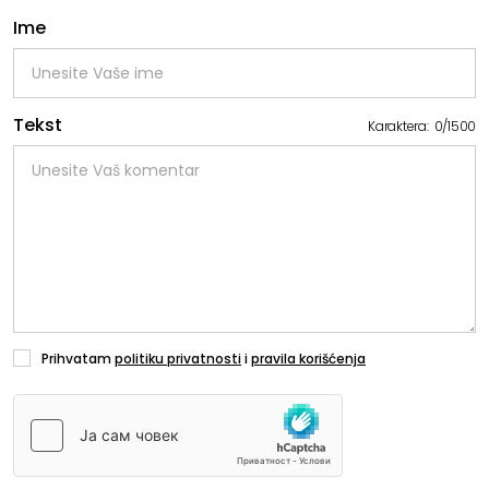
Ime
Tekst
Karaktera:
0
/
1500
Prihvatam
politiku privatnosti
i
pravila korišćenja