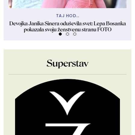
TAJ HOD...
Devojka Janika Sinera oduševila svet: Lepa Bosanka
P
pokazala svoju ženstvenu stranu FOTO
Superstav