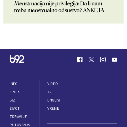
Menstruacija nije privilegija: Da li nam
treba menstrualno odsustvo? ANKETA
INFO
VIDEO
SPORT
TV
BIZ
ENGLISH
ŽIVOT
VREME
ZDRAVLJE
PUTOVANJA