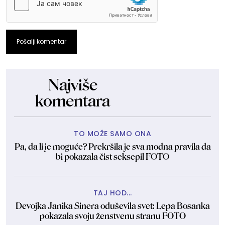
Pošalji komentar
Najviše
komentara
TO MOŽE SAMO ONA
Pa, da li je moguće? Prekršila je sva modna pravila da
bi pokazala čist seksepil FOTO
TAJ HOD...
Devojka Janika Sinera oduševila svet: Lepa Bosanka
pokazala svoju ženstvenu stranu FOTO