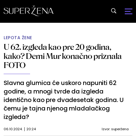
LEPOTA ŽENE
U 62. izgleda kao pre 20 godina,
kako? Demi Mur konačno priznala
FOTO
Slavna glumica će uskoro napuniti 62
godine, a mnogi tvrde da izgleda
identično kao pre dvadesetak godina. U
čemu je tajna njenog mladalačkog
izgleda?
06.10.2024.
20:24
Izvor: superžena