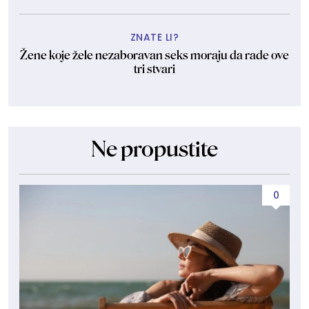
ZNATE LI?
Žene koje žele nezaboravan seks moraju da rade ove
tri stvari
Ne propustite
0