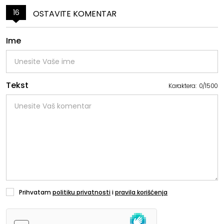
16
OSTAVITE KOMENTAR
Ime
Tekst
Karaktera:
0
/
1500
Prihvatam
politiku privatnosti
i
pravila korišćenja