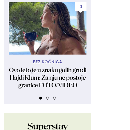
0
BEZ KOČNICA
ZAVIDE JOJ N
Ovo leto je u znaku golih grudi
Skinula se u bik
Hajdi Klum: Za nju ne postoje
ubitačno telo: 
granice FOTO/VIDEO
žena stvar
Superstav