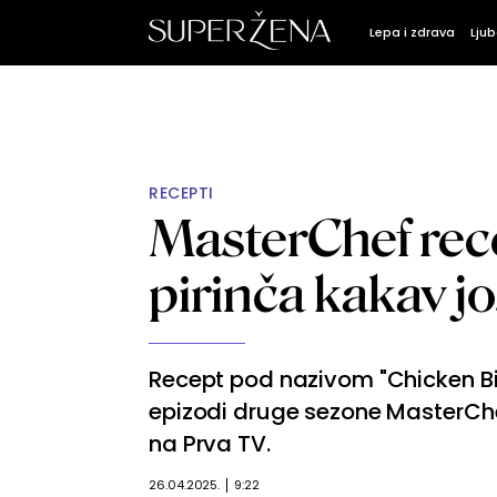
Lepa i zdrava
Ljub
RECEPTI
MasterChef recep
pirinča kakav jo
Recept pod nazivom "Chicken Bir
epizodi druge sezone MasterCh
na Prva TV.
26.04.2025.
9:22