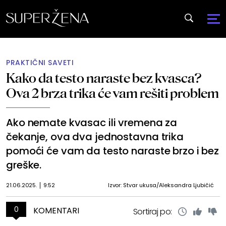
PRAKTIČNI SAVETI
Kako da testo naraste bez kvasca?
Ova 2 brza trika će vam rešiti problem
Ako nemate kvasac ili vremena za
čekanje, ova dva jednostavna trika
pomoći će vam da testo naraste brzo i bez
greške.
21.06.2025.
9:52
Izvor: Stvar ukusa/Aleksandra Ljubičić
0
KOMENTARI
Sortiraj po: