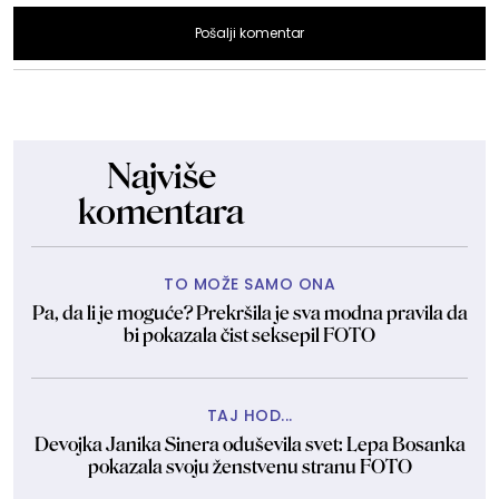
Pošalji komentar
Najviše
komentara
TO MOŽE SAMO ONA
Pa, da li je moguće? Prekršila je sva modna pravila da
bi pokazala čist seksepil FOTO
TAJ HOD...
Devojka Janika Sinera oduševila svet: Lepa Bosanka
pokazala svoju ženstvenu stranu FOTO