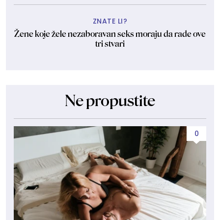
ZNATE LI?
Žene koje žele nezaboravan seks moraju da rade ove
tri stvari
Ne propustite
0