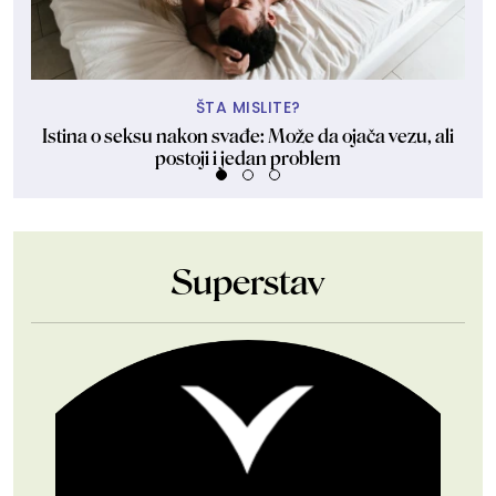
ŠTA MISLITE?
Istina o seksu nakon svađe: Može da ojača vezu, ali
postoji i jedan problem
Superstav