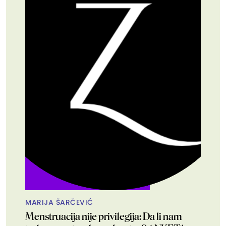
MARIJA ŠARČEVIĆ
Menstruacija nije privilegija: Da li nam