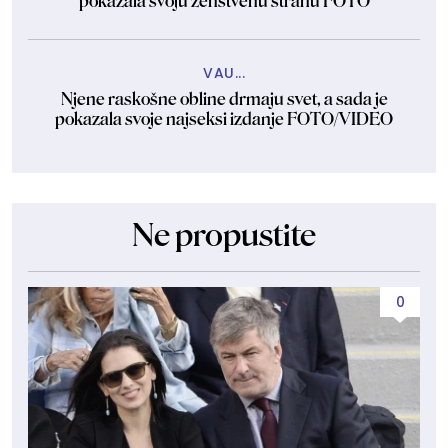
pokazala svoju ženstvenu stranu FOTO
VAU...
Njene raskošne obline drmaju svet, a sada je
pokazala svoje najseksi izdanje FOTO/VIDEO
Ne propustite
0