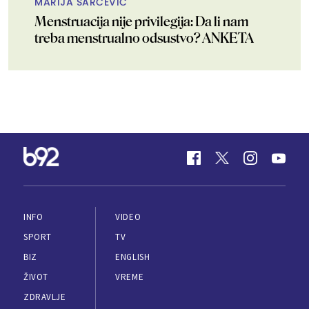
MARIJA ŠARČEVIĆ
Menstruacija nije privilegija: Da li nam
treba menstrualno odsustvo? ANKETA
INFO
VIDEO
SPORT
TV
BIZ
ENGLISH
ŽIVOT
VREME
ZDRAVLJE