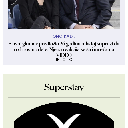
ONO KAD...
Slavni glumac predložio 26 godina mlađoj supruzi da
Ma
rodi i osmo dete: Njena reakcija se širi mrežama
VIDEO
Superstav