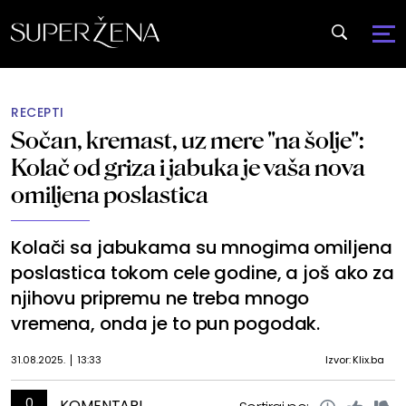
RECEPTI
Sočan, kremast, uz mere "na šolje":
Kolač od griza i jabuka je vaša nova
omiljena poslastica
Kolači sa jabukama su mnogima omiljena
poslastica tokom cele godine, a još ako za
njihovu pripremu ne treba mnogo
vremena, onda je to pun pogodak.
31.08.2025.
13:33
Izvor: Klix.ba
0
KOMENTARI