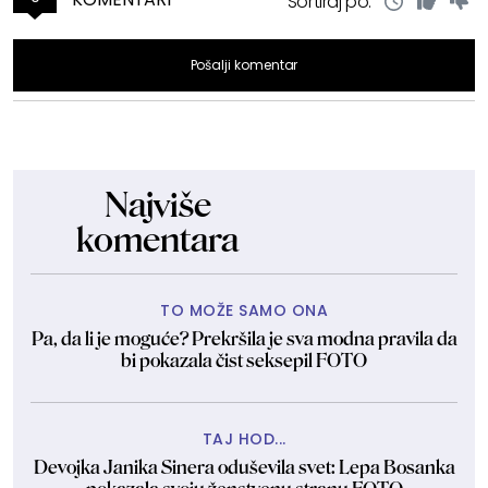
Sortiraj po:
Pošalji komentar
Najviše
komentara
TO MOŽE SAMO ONA
Pa, da li je moguće? Prekršila je sva modna pravila da
bi pokazala čist seksepil FOTO
TAJ HOD...
Devojka Janika Sinera oduševila svet: Lepa Bosanka