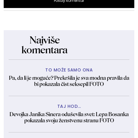
Pošalji komentar
Najviše
komentara
TO MOŽE SAMO ONA
Pa, da li je moguće? Prekršila je sva modna pravila da
bi pokazala čist seksepil FOTO
TAJ HOD...
Devojka Janika Sinera oduševila svet: Lepa Bosanka
pokazala svoju ženstvenu stranu FOTO