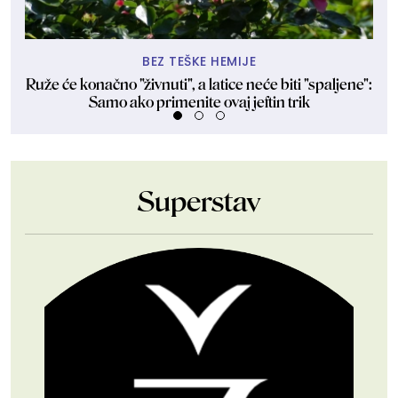
BEZ TEŠKE HEMIJE
Ruže će konačno "živnuti", a latice neće biti "spaljene":
O
Samo ako primenite ovaj jeftin trik
Superstav