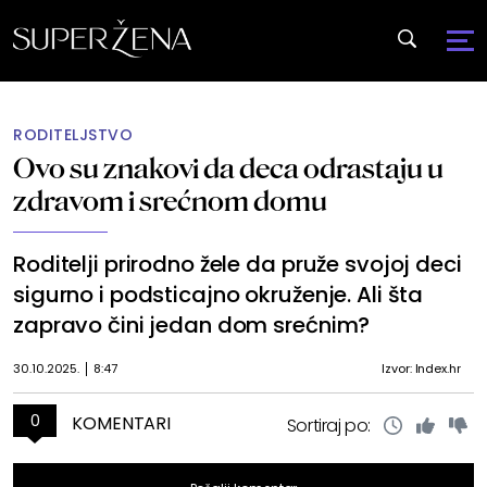
RODITELJSTVO
Ovo su znakovi da deca odrastaju u
zdravom i srećnom domu
Roditelji prirodno žele da pruže svojoj deci
sigurno i podsticajno okruženje. Ali šta
zapravo čini jedan dom srećnim?
30.10.2025.
8:47
Izvor: Index.hr
0
KOMENTARI
Sortiraj po: