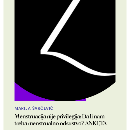
MARIJA ŠARČEVIĆ
Menstruacija nije privilegija: Da li nam
treba menstrualno odsustvo? ANKETA