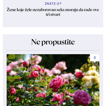
ZNATE LI?
Žene koje žele nezaboravan seks moraju da rade ove
tri stvari
Ne propustite
0