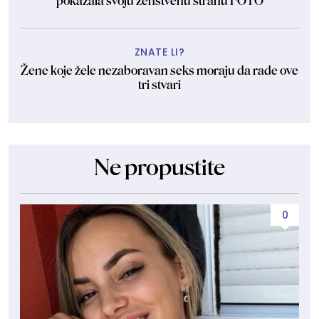
pokazala svoju ženstvenu stranu FOTO
ZNATE LI?
Žene koje žele nezaboravan seks moraju da rade ove
tri stvari
Ne propustite
0