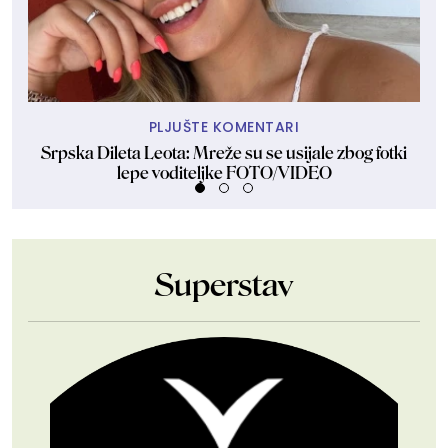
PLJUŠTE KOMENTARI
Srpska Dileta Leota: Mreže su se usijale zbog fotki
lepe voditeljke FOTO/VIDEO
Superstav