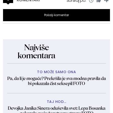
Sortiraj po:
Pošalji komentar
Najviše
komentara
TO MOŽE SAMO ONA
Pa, da li je moguće? Prekršila je sva modna pravila da
bi pokazala čist seksepil FOTO
TAJ HOD...
Devojka Janika Sinera oduševila svet: Lepa Bosanka