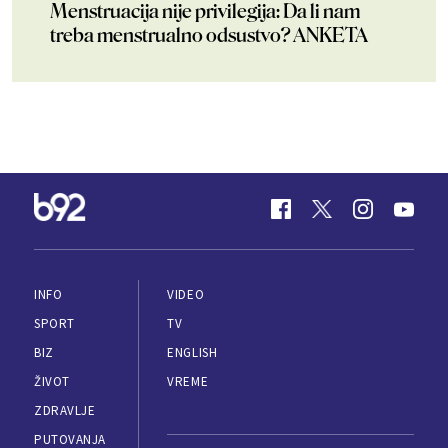
Menstruacija nije privilegija: Da li nam
treba menstrualno odsustvo? ANKETA
INFO
VIDEO
SPORT
TV
BIZ
ENGLISH
ŽIVOT
VREME
ZDRAVLJE
PUTOVANJA