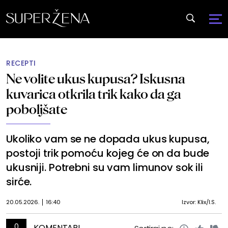
RECEPTI
Ne volite ukus kupusa? Iskusna
kuvarica otkrila trik kako da ga
poboljšate
Ukoliko vam se ne dopada ukus kupusa,
postoji trik pomoću kojeg će on da bude
ukusniji. Potrebni su vam limunov sok ili
sirće.
20.05.2026.
16:40
Izvor: Klix/I.S.
0
KOMENTARI