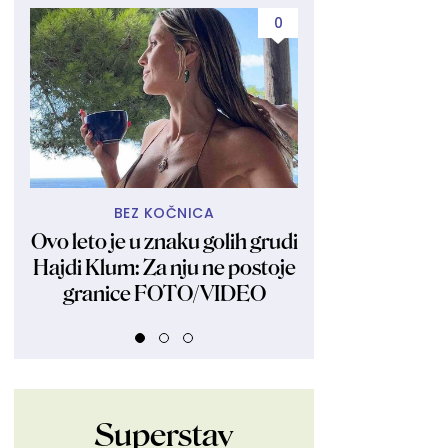
0
BEZ KOČNICA
ZAVIDE JOJ N
Ovo leto je u znaku golih grudi
Skinula se u bik
Hajdi Klum: Za nju ne postoje
ubitačno telo: 
granice FOTO/VIDEO
žena stvar
Superstav