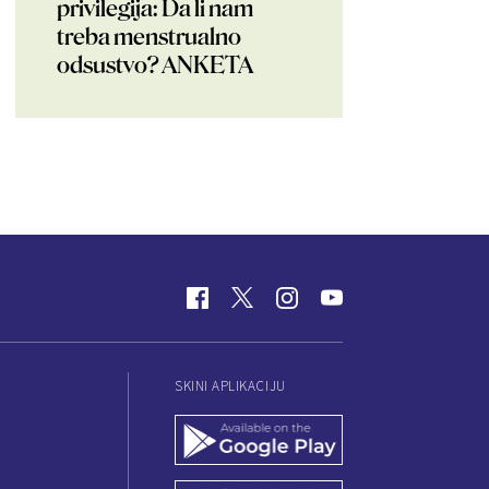
privilegija: Da li nam
treba menstrualno
odsustvo? ANKETA
SKINI APLIKACIJU