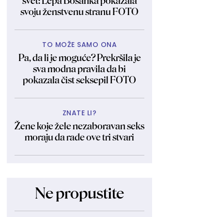
svet: Lepa Bosanka pokazala
svoju ženstvenu stranu FOTO
TO MOŽE SAMO ONA
Pa, da li je moguće? Prekršila je
sva modna pravila da bi
pokazala čist seksepil FOTO
ZNATE LI?
Žene koje žele nezaboravan seks
moraju da rade ove tri stvari
Ne propustite