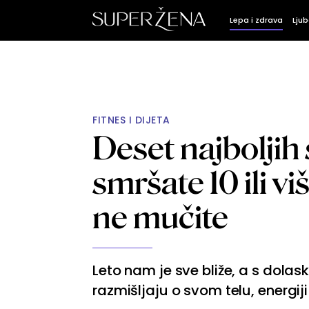
Lepa i zdrava
Ljub
FITNES I DIJETA
Deset najboljih
smršate 10 ili v
ne mučite
Leto nam je sve bliže, a s dola
razmišljaju o svom telu, energij