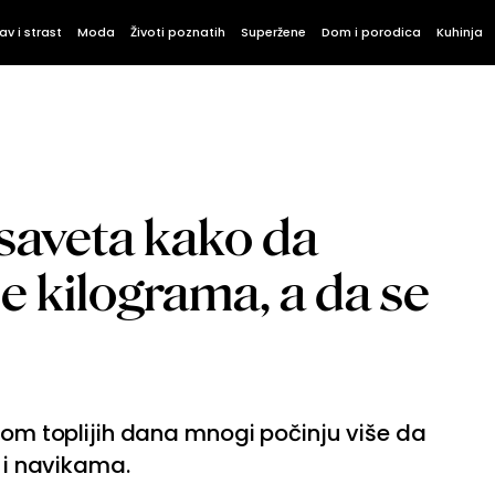
av i strast
Moda
Životi poznatih
Superžene
Dom i porodica
Kuhinja
 saveta kako da
iše kilograma, a da se
skom toplijih dana mnogi počinju više da
i i navikama.