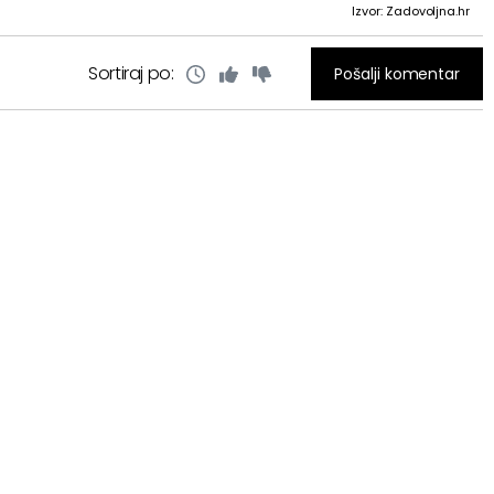
Izvor: Zadovoljna.hr
Sortiraj po:
Pošalji komentar