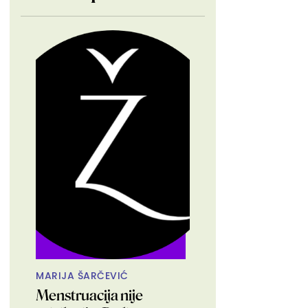
MARIJA ŠARČEVIĆ
Menstruacija nije