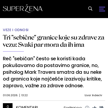
VEZE I ODNOSI
Tri "sebične" granice koje su zdrave za
vezu: Svaki par mora da ih ima
Reč "sebičan" često se koristi kada
pokušavamo da postavimo granice, no,
psiholog Mark Travers smatra da su neke
od granica koje najčešće izazivaju kritike,
zapravo, važne za zdrave odnose.
01.06.2026.
13:22
Izvor: Index.hr
0
KOMENTARI
Sortiraj po: