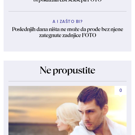
A I ZAŠTO BI?
Poslednjih dana ništa ne može da prođe bez njene
zategnute zadnjice FOTO
Ne propustite
0