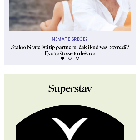
NEMATE SREĆE?
Stalno birate isti tip partnera, čak i kad vas povredi?
Evo zašto se to dešava
Superstav