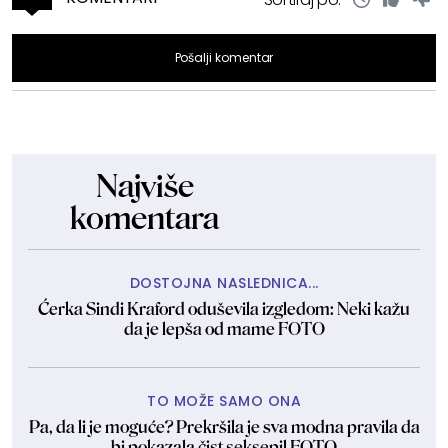
Pošalji komentar
Najviše
komentara
DOSTOJNA NASLEDNICA...
Ćerka Sindi Kraford oduševila izgledom: Neki kažu
da je lepša od mame FOTO
TO MOŽE SAMO ONA
Pa, da li je moguće? Prekršila je sva modna pravila da
bi pokazala čist seksepil FOTO