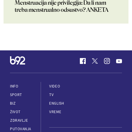
Menstruacija nije privilegija: Da li nam
treba menstrualno odsustvo? ANKETA
INFO
VIDEO
SPORT
TV
BIZ
ENGLISH
ŽIVOT
VREME
ZDRAVLJE
PUTOVANJA