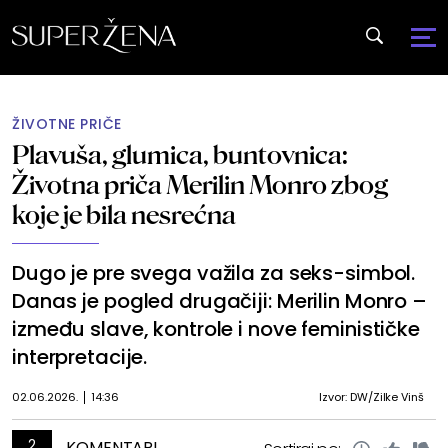
ŽIVOTNE PRIČE
Plavuša, glumica, buntovnica:
Životna priča Merilin Monro zbog
koje je bila nesrećna
Dugo je pre svega važila za seks-simbol.
Danas je pogled drugačiji: Merilin Monro –
između slave, kontrole i nove feminističke
interpretacije.
02.06.2026.
14:36
Izvor: DW/Zilke Vinš
2
KOMENTARI