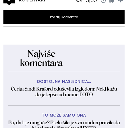
Sortiraj po:
Pošalji komentar
Najviše
komentara
DOSTOJNA NASLEDNICA...
Ćerka Sindi Kraford oduševila izgledom: Neki kažu
da je lepša od mame FOTO
TO MOŽE SAMO ONA
Pa, da li je moguće? Prekršila je sva modna pravila da