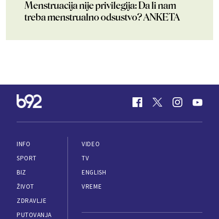
Menstruacija nije privilegija: Da li nam
treba menstrualno odsustvo? ANKETA
INFO
VIDEO
SPORT
TV
BIZ
ENGLISH
ŽIVOT
VREME
ZDRAVLJE
PUTOVANJA