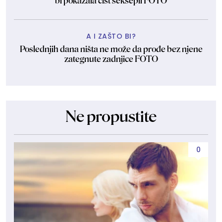
bi pokazala čist seksepil FOTO
A I ZAŠTO BI?
Poslednjih dana ništa ne može da prođe bez njene
zategnute zadnjice FOTO
Ne propustite
0