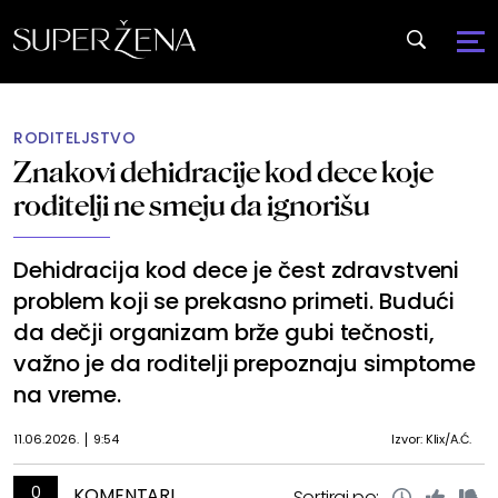
RODITELJSTVO
Znakovi dehidracije kod dece koje
roditelji ne smeju da ignorišu
Dehidracija kod dece je čest zdravstveni
problem koji se prekasno primeti. Budući
da dečji organizam brže gubi tečnosti,
važno je da roditelji prepoznaju simptome
na vreme.
11.06.2026.
9:54
Izvor: Klix/A.Ć.
0
KOMENTARI
Sortiraj po: