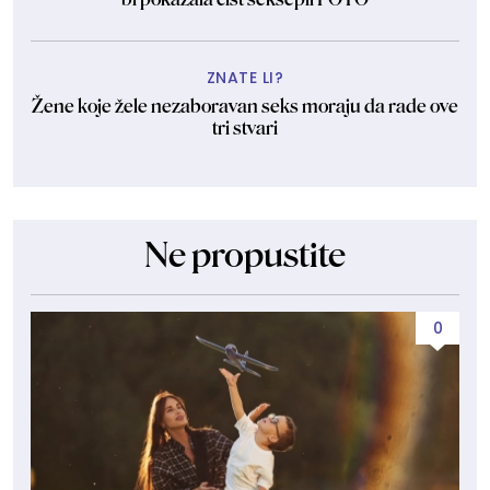
ZNATE LI?
Žene koje žele nezaboravan seks moraju da rade ove
tri stvari
Ne propustite
0