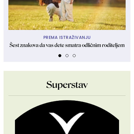
PREMA ISTRAŽIVANJU
Šest znakova da vas dete smatra odličnim roditeljem
Ako
Superstav