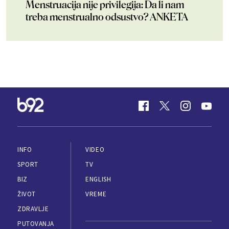
Menstruacija nije privilegija: Da li nam
treba menstrualno odsustvo? ANKETA
INFO
VIDEO
SPORT
TV
BIZ
ENGLISH
ŽIVOT
VREME
ZDRAVLJE
PUTOVANJA