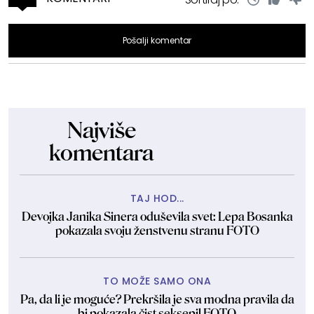
Pošalji komentar
Najviše
komentara
TAJ HOD...
Devojka Janika Sinera oduševila svet: Lepa Bosanka
pokazala svoju ženstvenu stranu FOTO
TO MOŽE SAMO ONA
Pa, da li je moguće? Prekršila je sva modna pravila da
bi pokazala čist seksepil FOTO