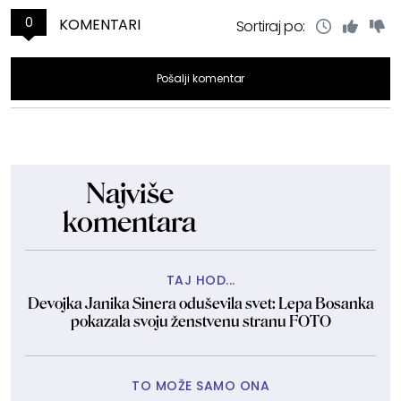
0
KOMENTARI
Sortiraj po:
Pošalji komentar
Najviše
komentara
TAJ HOD...
Devojka Janika Sinera oduševila svet: Lepa Bosanka
pokazala svoju ženstvenu stranu FOTO
TO MOŽE SAMO ONA