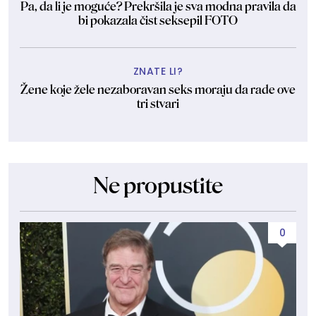
Pa, da li je moguće? Prekršila je sva modna pravila da
bi pokazala čist seksepil FOTO
ZNATE LI?
Žene koje žele nezaboravan seks moraju da rade ove
tri stvari
Ne propustite
0