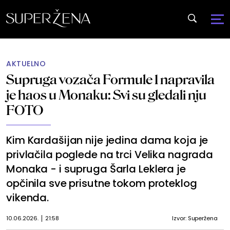
AKTUELNO
Supruga vozača Formule 1 napravila
je haos u Monaku: Svi su gledali nju
FOTO
Kim Kardašijan nije jedina dama koja je
privlačila poglede na trci Velika nagrada
Monaka - i supruga Šarla Leklera je
opčinila sve prisutne tokom proteklog
vikenda.
10.06.2026.
21:58
Izvor: Superžena