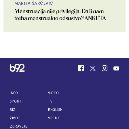
MARIJA ŠARČEVIĆ
Menstruacija nije privilegija: Da li nam
treba menstrualno odsustvo? ANKETA
INFO
VIDEO
SPORT
TV
BIZ
ENGLISH
ŽIVOT
VREME
ZDRAVLJE