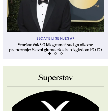
SEĆATE LI SE NJEGA?
Smršao čak 90 kilograma i sad ga niko ne
Uba
prepoznaje: Slavni glumac šokirao izgledom FOTO
Superstav