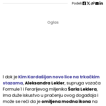
Podeli:
I dok je
Kim Kardašijan novo lice na trkačkim
stazama
,
Aleksandra Lekler
, supruga vozača
Formule 1 i Ferarijevog miljenika
Šarla Leklera
,
ima duže iskustvo u praćenju ovog događaja i
može se reći da je
omiljena modna ikona
na