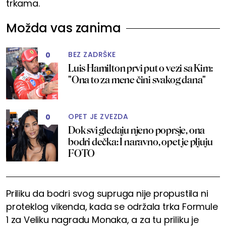
trkama.
Možda vas zanima
BEZ ZADRŠKE
0
Luis Hamilton prvi put o vezi sa Kim:
"Ona to za mene čini svakog dana"
OPET JE ZVEZDA
0
Dok svi gledaju njeno poprsje, ona
bodri dečka: I naravno, opet je pljuju
FOTO
Priliku da bodri svog supruga nije propustila ni
proteklog vikenda, kada se održala trka Formule
1 za Veliku nagradu Monaka, a za tu priliku je