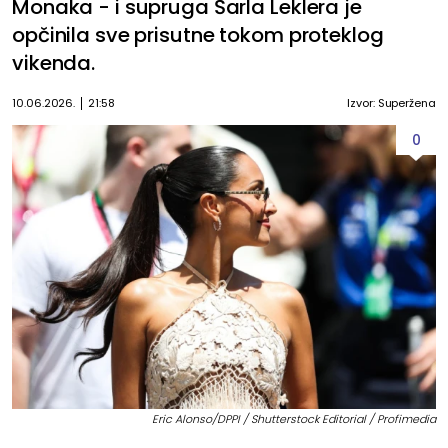
Monaka - i supruga Šarla Leklera je
opčinila sve prisutne tokom proteklog
vikenda.
10.06.2026.
21:58
Izvor: Superžena
0
Eric Alonso/DPPI / Shutterstock Editorial / Profimedia