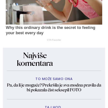
Why this ordinary drink is the secret to feeling
your best every day
CTA Favorite
Najviše
komentara
TO MOŽE SAMO ONA
Pa, da li je moguće? Prekršila je sva modna pravila da
bi pokazala čist seksepil FOTO
TAJ HOD...