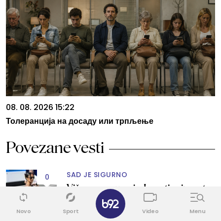
08. 08. 2026 15:22
Толеранција на досаду или трпљење
Povezane vesti
SAD JE SIGURNO
0
Više nema sumnje: Lepotica iz sveta
✕
Formule 1 pokazala trudnički stomak
FOTO
Novo
Sport
Video
Menu