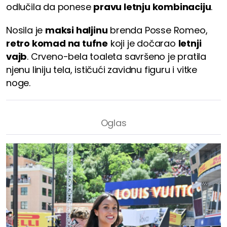
odlučila da ponese
pravu letnju kombinaciju
.
Nosila je
maksi haljinu
brenda Posse Romeo,
retro komad na tufne
koji je dočarao
letnji
vajb
. Crveno-bela toaleta savršeno je pratila
njenu liniju tela, ističući zavidnu figuru i vitke
noge.