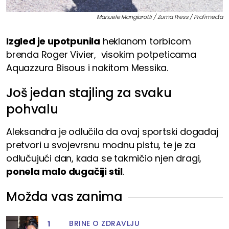
Manuele Mangiarotti / Zuma Press / Profimedia
Izgled je upotpunila
heklanom torbicom
brenda Roger Vivier, visokim potpeticama
Aquazzura Bisous i nakitom Messika.
Još jedan stajling za svaku
pohvalu
Aleksandra je odlučila da ovaj sportski događaj
pretvori u svojevrsnu modnu pistu, te je za
odlučujući dan, kada se takmičio njen dragi,
ponela malo dugačiji stil
.
Možda vas zanima
BRINE O ZDRAVLJU
1