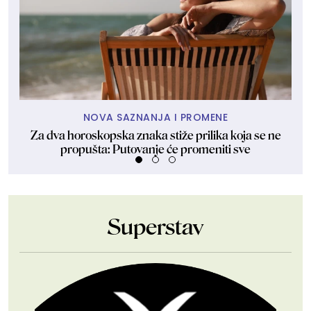
NOVA SAZNANJA I PROMENE
Za dva horoskopska znaka stiže prilika koja se ne
Zal
propušta: Putovanje će promeniti sve
Superstav