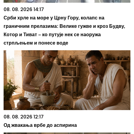
08. 08. 2026 14:17
Срби хрле на море у Црну Гору, колапс на
граничним прелазима: Велике гужве и кроз Будву,
Котор и Тиват – ко путује нек се наоружа
стрпљењем и понесе воде
08. 08. 2026 12:17
Од жвакања врбе до аспирина