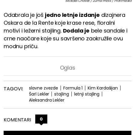
Mickael Chavet / Zuma Press / Profimedia
Odabrala je još
jedno letnje izdanje
dizajnera
Oskara de la Rente koje krase rese, floralni
motivi i ležerni stajling.
Dodala je
bele sandale i
crne naočare koje su savršeno zaokružile ovu
modnu priču.
slavne zvezde
Formula 1
Kim Kardašijan
TAGOVI:
Šarl Lekler
stajling
letnji stajling
Aleksandra Lekler
0
KOMENTARI