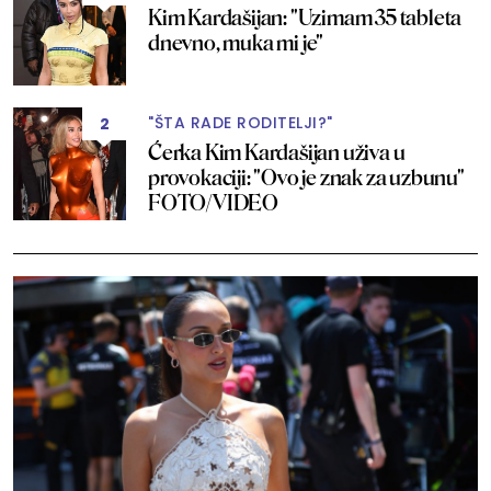
Kim Kardašijan: "Uzimam 35 tableta
dnevno, muka mi je"
"ŠTA RADE RODITELJI?"
2
Ćerka Kim Kardašijan uživa u
provokaciji: "Ovo je znak za uzbunu"
FOTO/VIDEO