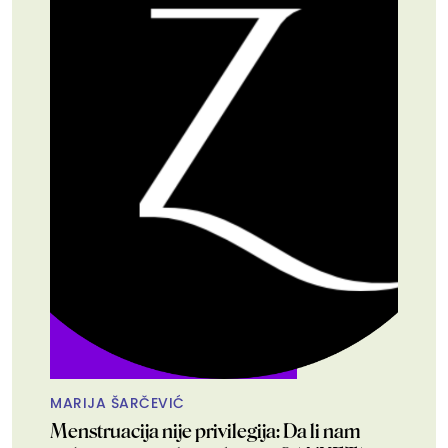
MARIJA ŠARČEVIĆ
Menstruacija nije privilegija: Da li nam