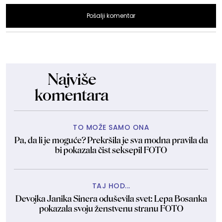
Pošalji komentar
Najviše
komentara
TO MOŽE SAMO ONA
Pa, da li je moguće? Prekršila je sva modna pravila da
bi pokazala čist seksepil FOTO
TAJ HOD...
Devojka Janika Sinera oduševila svet: Lepa Bosanka
pokazala svoju ženstvenu stranu FOTO