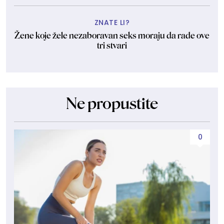
ZNATE LI?
Žene koje žele nezaboravan seks moraju da rade ove
tri stvari
Ne propustite
0