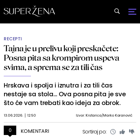
RECEPTI
Tajna je u prelivu koji preskačete:
Posna pita sa krompirom uspeva
svima, a sprema se za tili čas
Hrskava i spolja i iznutra i za tili čas
nestaje sa stola... Ova posna pita je sve
što će vam trebati kao ideja za obrok.
13.06.2026.
12:50
Izvor: Krstarica/Marko Karanović
0
KOMENTARI
Sortiraj po: