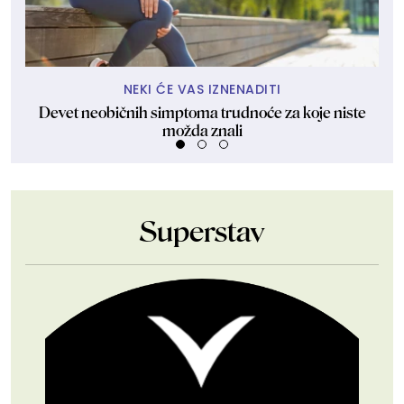
NEKI ĆE VAS IZNENADITI
Devet neobičnih simptoma trudnoće za koje niste
Šak
možda znali
Superstav