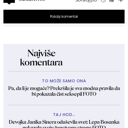
Pošalji komentar
Najviše
komentara
TO MOŽE SAMO ONA
Pa, da li je moguće? Prekršila je sva modna pravila da
bi pokazala čist seksepil FOTO
TAJ HOD...
Devojka Janika Sinera oduševila svet: Lepa Bosanka
pokazala svoju ženstvenu stranu FOTO