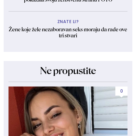
ZNATE LI?
Žene koje žele nezaboravan seks moraju da rade ove
tri stvari
Ne propustite
0