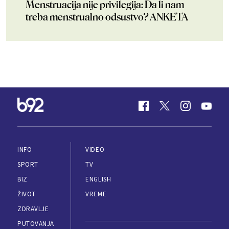
Menstruacija nije privilegija: Da li nam
treba menstrualno odsustvo? ANKETA
INFO
VIDEO
SPORT
TV
BIZ
ENGLISH
ŽIVOT
VREME
ZDRAVLJE
PUTOVANJA