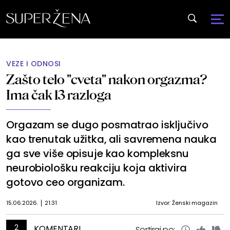
VEZE I ODNOSI
Zašto telo "cveta" nakon orgazma?
Ima čak 13 razloga
Orgazam se dugo posmatrao isključivo
kao trenutak užitka, ali savremena nauka
ga sve više opisuje kao kompleksnu
neurobiološku reakciju koja aktivira
gotovo ceo organizam.
15.06.2026.
21:31
Izvor: Ženski magazin
2
KOMENTARI
Sortiraj po: